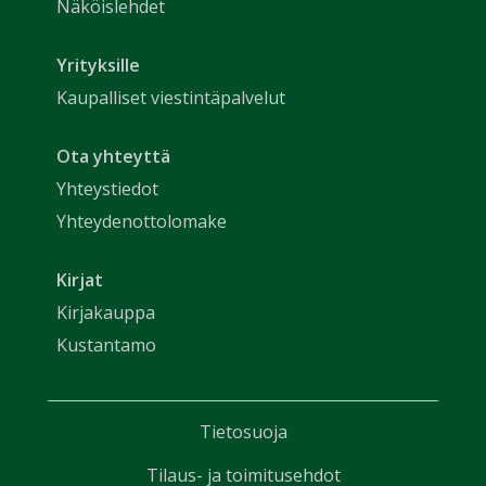
Näköislehdet
Yrityksille
Kaupalliset viestintäpalvelut
Ota yhteyttä
Yhteystiedot
Yhteydenottolomake
Kirjat
Kirjakauppa
Kustantamo
Tietosuoja
Tilaus- ja toimitusehdot