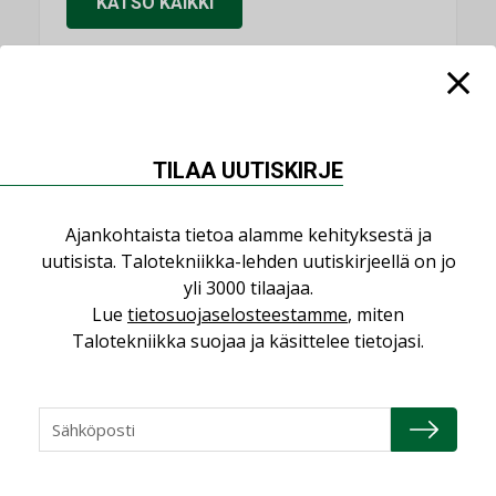
KATSO KAIKKI
NIMITYKSET
TILAA UUTISKIRJE
Consti
NIMITYKSET
Ajankohtaista tietoa alamme kehityksestä ja
uutisista. Talotekniikka-lehden uutiskirjeellä on jo
Refair
yli 3000 tilaajaa.
NIMITYKSET
Lue
tietosuojaselosteestamme
, miten
Talotekniikka suojaa ja käsittelee tietojasi.
Granlund Oy
NIMITYKSET
Schneider Electric
NIMITYKSET