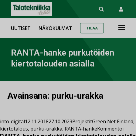
UUTISET
NÄKÖKULMAT
TILAA
RANTA-hanke purkutöiden
kiertotalouden asialla
Avainsana:
purku-urakka
into-digital
12.11.2018
27.10.2023
Projektit
Green Net Finland
,
kiertotalous
,
purku-urakka
,
RANTA-hanke
Kommentoi