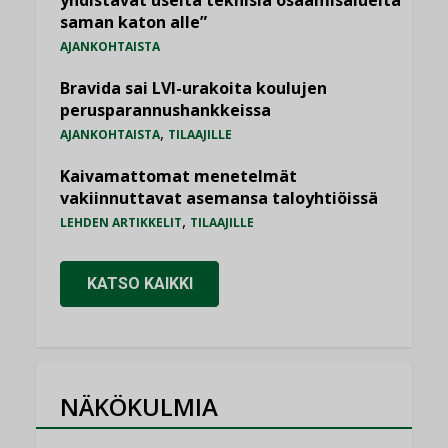
yhdistävät useita teknisiä osaamisalueita
saman katon alle”
AJANKOHTAISTA
Bravida sai LVI-urakoita koulujen
perusparannushankkeissa
,
AJANKOHTAISTA
TILAAJILLE
Kaivamattomat menetelmät
vakiinnuttavat asemansa taloyhtiöissä
,
LEHDEN ARTIKKELIT
TILAAJILLE
KATSO KAIKKI
NÄKÖKULMIA