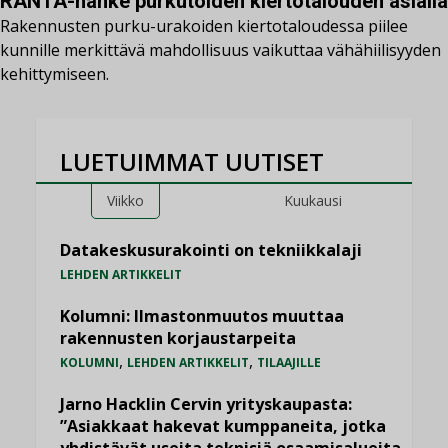
RANTA-hanke purkutöiden kiertotalouden asialla
Rakennusten purku-urakoiden kiertotaloudessa piilee
kunnille merkittävä mahdollisuus vaikuttaa vähähiilisyyden
kehittymiseen.
LUETUIMMAT UUTISET
Viikko
Kuukausi
Datakeskusurakointi on tekniikkalaji
LEHDEN ARTIKKELIT
Kolumni: Ilmastonmuutos muuttaa
rakennusten korjaustarpeita
,
,
KOLUMNI
LEHDEN ARTIKKELIT
TILAAJILLE
Jarno Hacklin Cervin yrityskaupasta:
”Asiakkaat hakevat kumppaneita, jotka