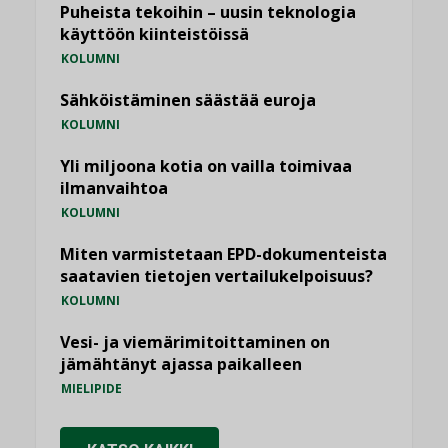
Puheista tekoihin – uusin teknologia
käyttöön kiinteistöissä
KOLUMNI
Sähköistäminen säästää euroja
KOLUMNI
Yli miljoona kotia on vailla toimivaa
ilmanvaihtoa
KOLUMNI
Miten varmistetaan EPD-dokumenteista
saatavien tietojen vertailukelpoisuus?
KOLUMNI
Vesi- ja viemärimitoittaminen on
jämähtänyt ajassa paikalleen
MIELIPIDE