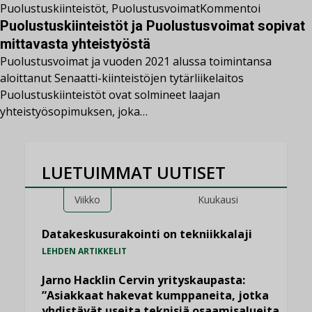
Puolustuskiinteistöt
,
Puolustusvoimat
Kommentoi
Puolustuskiinteistöt ja Puolustusvoimat sopivat
mittavasta yhteistyöstä
Puolustusvoimat ja vuoden 2021 alussa toimintansa
aloittanut Senaatti-kiinteistöjen tytärliikelaitos
Puolustuskiinteistöt ovat solmineet laajan
yhteistyösopimuksen, joka…
LUETUIMMAT UUTISET
Viikko
Kuukausi
Datakeskusurakointi on tekniikkalaji
LEHDEN ARTIKKELIT
Jarno Hacklin Cervin yrityskaupasta:
”Asiakkaat hakevat kumppaneita, jotka
yhdistävät useita teknisiä osaamisalueita