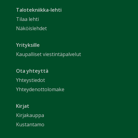
Talotekniikka-lehti
Tilaa lehti
Näköislehdet
Yrityksille
Kaupalliset viestintäpalvelut
Ota yhteyttä
Yhteystiedot
Yhteydenottolomake
Kirjat
Kirjakauppa
Kustantamo