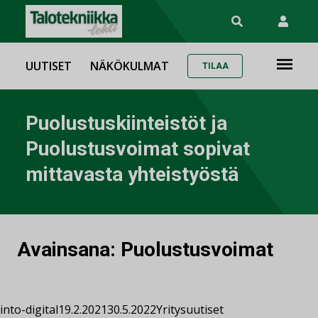
UUTISET
NÄKÖKULMAT
TILAA
Puolustuskiinteistöt ja
Puolustusvoimat sopivat
mittavasta yhteistyöstä
Avainsana:
Puolustusvoimat
into-digital
19.2.2021
30.5.2022
Yritysuutiset