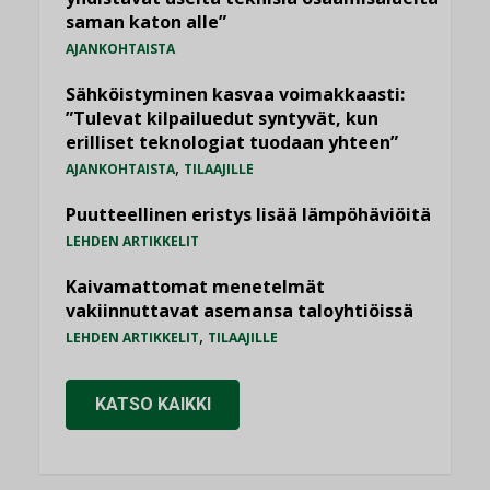
saman katon alle”
AJANKOHTAISTA
Sähköistyminen kasvaa voimakkaasti:
”Tulevat kilpailuedut syntyvät, kun
erilliset teknologiat tuodaan yhteen”
,
AJANKOHTAISTA
TILAAJILLE
Puutteellinen eristys lisää lämpöhäviöitä
LEHDEN ARTIKKELIT
Kaivamattomat menetelmät
vakiinnuttavat asemansa taloyhtiöissä
,
LEHDEN ARTIKKELIT
TILAAJILLE
KATSO KAIKKI