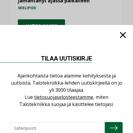
jämähtänyt ajassa paikalleen
MIELIPIDE
KATSO KAIKKI
TILAA UUTISKIRJE
NIMITYKSET
Ajankohtaista tietoa alamme kehityksestä ja
Consti
uutisista. Talotekniikka-lehden uutiskirjeellä on jo
NIMITYKSET
yli 3000 tilaajaa.
Lue
tietosuojaselosteestamme
, miten
Refair
Talotekniikka suojaa ja käsittelee tietojasi.
NIMITYKSET
Granlund Oy
NIMITYKSET