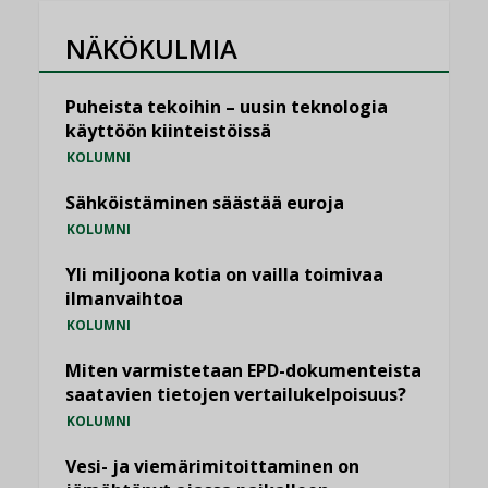
NÄKÖKULMIA
Puheista tekoihin – uusin teknologia
käyttöön kiinteistöissä
KOLUMNI
Sähköistäminen säästää euroja
KOLUMNI
Yli miljoona kotia on vailla toimivaa
ilmanvaihtoa
KOLUMNI
Miten varmistetaan EPD-dokumenteista
saatavien tietojen vertailukelpoisuus?
KOLUMNI
Vesi- ja viemärimitoittaminen on