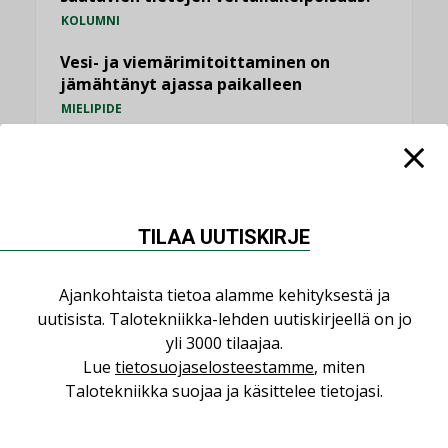
KOLUMNI
Vesi- ja viemärimitoittaminen on
jämähtänyt ajassa paikalleen
MIELIPIDE
KATSO KAIKKI
TILAA UUTISKIRJE
NIMITYKSET
Ajankohtaista tietoa alamme kehityksestä ja
uutisista. Talotekniikka-lehden uutiskirjeellä on jo
yli 3000 tilaajaa.
Consti
Lue
tietosuojaselosteestamme
, miten
NIMITYKSET
Talotekniikka suojaa ja käsittelee tietojasi.
Refair
NIMITYKSET