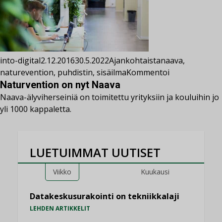
into-digital
2.12.2016
30.5.2022
Ajankohtaista
naava
,
naturevention
,
puhdistin
,
sisäilma
Kommentoi
Naturvention on nyt Naava
Naava-älyviherseiniä on toimitettu yrityksiin ja kouluihin jo
yli 1000 kappaletta.
LUETUIMMAT UUTISET
Viikko
Kuukausi
Datakeskusurakointi on tekniikkalaji
LEHDEN ARTIKKELIT