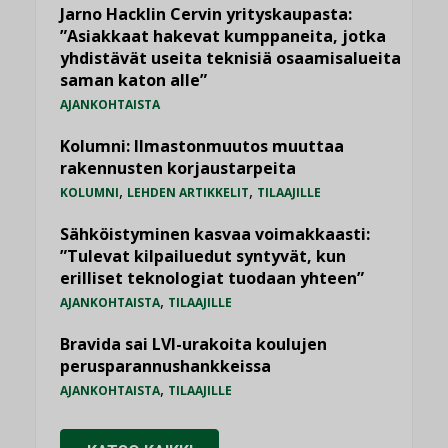
Jarno Hacklin Cervin yrityskaupasta:
”Asiakkaat hakevat kumppaneita, jotka
yhdistävät useita teknisiä osaamisalueita
saman katon alle”
AJANKOHTAISTA
Kolumni: Ilmastonmuutos muuttaa
rakennusten korjaustarpeita
,
,
KOLUMNI
LEHDEN ARTIKKELIT
TILAAJILLE
Sähköistyminen kasvaa voimakkaasti:
”Tulevat kilpailuedut syntyvät, kun
erilliset teknologiat tuodaan yhteen”
,
AJANKOHTAISTA
TILAAJILLE
Bravida sai LVI-urakoita koulujen
perusparannushankkeissa
,
AJANKOHTAISTA
TILAAJILLE