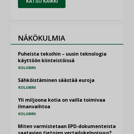
KATSO KAIKKI
NÄKÖKULMIA
Puheista tekoihin – uusin teknologia
käyttöön kiinteistöissä
KOLUMNI
Sähköistäminen säästää euroja
KOLUMNI
Yli miljoona kotia on vailla toimivaa
ilmanvaihtoa
KOLUMNI
Miten varmistetaan EPD-dokumenteista
saatavien tietojen vertailukelpoisuus?