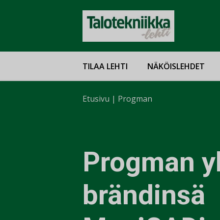
TILAA LEHTI
NÄKÖISLEHDET
Etusivu
|
Progman
Progman y
brändinsä