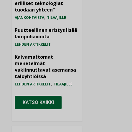
erilliset teknologiat
tuodaan yhteen”
,
AJANKOHTAISTA
TILAAJILLE
Puutteellinen eristys lisää
lämpöhäviöitä
LEHDEN ARTIKKELIT
Kaivamattomat
menetelmät
vakiinnuttavat asemansa
taloyhtiöissä
,
LEHDEN ARTIKKELIT
TILAAJILLE
KATSO KAIKKI