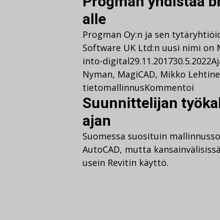
Progman yhdistää b
alle
Progman Oy:n ja sen tytäryhti
Software UK Ltd:n uusi nimi on
into-digital
29.11.2017
30.5.2022
A
Nyman
,
MagiCAD
,
Mikko Lehtin
tietomallinnus
Kommentoi
Suunnittelijan työk
ajan
Suomessa suosituin mallinnusso
AutoCAD, mutta kansainvälisissä
usein Revitin käyttö.