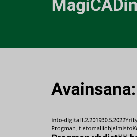
MagiCADin 
Avainsana
into-digital
1.2.2019
30.5.2022
Yrit
Progman
,
tietomalliohjelmisto
K