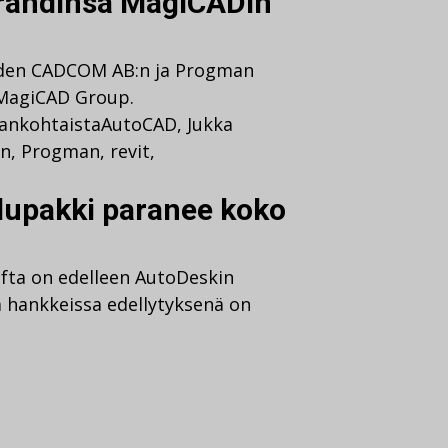
rändinsä MagiCADin
öiden CADCOM AB:n ja Progman
 MagiCAD Group.
jankohtaista
AutoCAD
,
Jukka
en
,
Progman
,
revit
,
alupakki paranee koko
fta on edelleen AutoDeskin
 hankkeissa edellytyksenä on