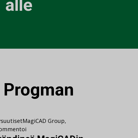
alle
:
Progman
ysuutiset
MagiCAD Group
,
ommentoi