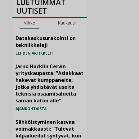
LUETUIMMAT
UUTISET
Viikko
Kuukausi
Datakeskusurakointi on
tekniikkalaji
LEHDEN ARTIKKELIT
Jarno Hacklin Cervin
yrityskaupasta: ”Asiakkaat
hakevat kumppaneita,
jotka yhdistävät useita
teknisiä osaamisalueita
saman katon alle”
AJANKOHTAISTA
Sähköistyminen kasvaa
voimakkaasti: ”Tulevat
kilpailuedut syntyvät, kun