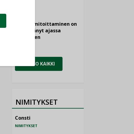
KOLUMNI
Vesi- ja
viemärimitoittaminen on
jämähtänyt ajassa
paikalleen
MIELIPIDE
KATSO KAIKKI
NIMITYKSET
Consti
NIMITYKSET