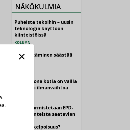
NÄKÖKULMIA
Puheista tekoihin – uusin
teknologia käyttöön
kiinteistöissä
KOLUMNI
Sähköistäminen säästää
euroja
KOLUMNI
Yli miljoona kotia on vailla
toimivaa ilmanvaihtoa
KOLUMNI
a.
aa.
Miten varmistetaan EPD-
a
dokumenteista saatavien
tietojen
vertailukelpoisuus?