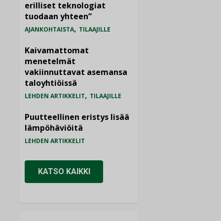
erilliset teknologiat
tuodaan yhteen”
,
AJANKOHTAISTA
TILAAJILLE
Kaivamattomat
menetelmät
vakiinnuttavat asemansa
taloyhtiöissä
,
LEHDEN ARTIKKELIT
TILAAJILLE
Puutteellinen eristys lisää
lämpöhäviöitä
LEHDEN ARTIKKELIT
KATSO KAIKKI