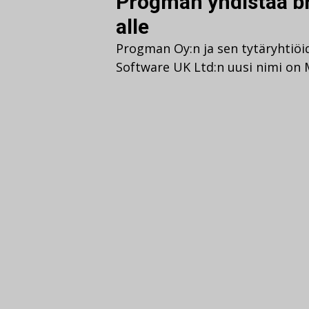
Progman yhdistää b
alle
Progman Oy:n ja sen tytäryhti
Software UK Ltd:n uusi nimi on