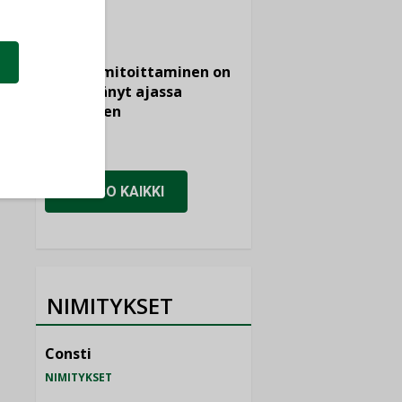
KOLUMNI
Vesi- ja
viemärimitoittaminen on
jämähtänyt ajassa
paikalleen
MIELIPIDE
KATSO KAIKKI
NIMITYKSET
Consti
NIMITYKSET