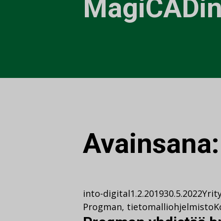
MagiCADin 
Avainsana
into-digital
1.2.2019
30.5.2022
Yrit
Progman
,
tietomalliohjelmisto
K