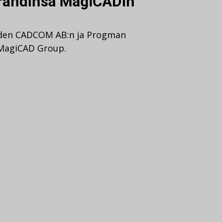
rändinsä MagiCADin
öiden CADCOM AB:n ja Progman
 MagiCAD Group.