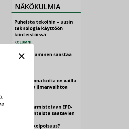
NÄKÖKULMIA
Puheista tekoihin – uusin
teknologia käyttöön
kiinteistöissä
KOLUMNI
Sähköistäminen säästää
euroja
KOLUMNI
Yli miljoona kotia on vailla
toimivaa ilmanvaihtoa
KOLUMNI
a.
aa.
Miten varmistetaan EPD-
a
dokumenteista saatavien
tietojen
vertailukelpoisuus?