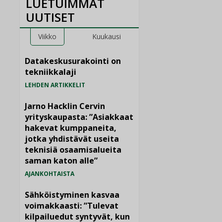
LUETUIMMAT
UUTISET
Viikko
Kuukausi
Datakeskusurakointi on
tekniikkalaji
LEHDEN ARTIKKELIT
Jarno Hacklin Cervin
yrityskaupasta: ”Asiakkaat
hakevat kumppaneita,
jotka yhdistävät useita
teknisiä osaamisalueita
saman katon alle”
AJANKOHTAISTA
Sähköistyminen kasvaa
voimakkaasti: ”Tulevat
kilpailuedut syntyvät, kun