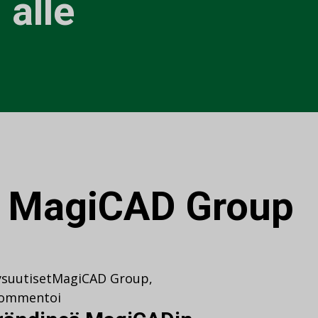
alle
:
MagiCAD Group
ysuutiset
MagiCAD Group
,
ommentoi