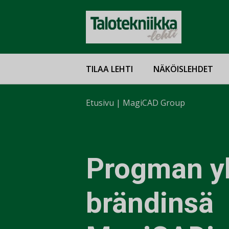
TILAA LEHTI
NÄKÖISLEHDET
Etusivu
|
MagiCAD Group
Progman y
brändinsä