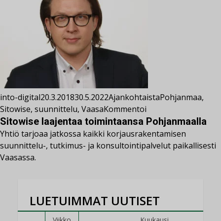
into-digital
20.3.2018
30.5.2022
Ajankohtaista
Pohjanmaa
,
Sitowise
,
suunnittelu
,
Vaasa
Kommentoi
Sitowise laajentaa toimintaansa Pohjanmaalla
Yhtiö tarjoaa jatkossa kaikki korjausrakentamisen
suunnittelu-, tutkimus- ja konsultointipalvelut paikallisesti
Vaasassa.
LUETUIMMAT UUTISET
Viikko
Kuukausi