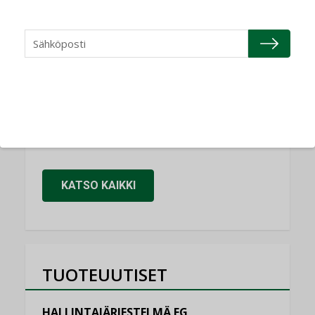
NIMITYKSET
Refair
NIMITYKSET
Granlund Oy
NIMITYKSET
Schneider Electric
NIMITYKSET
KATSO KAIKKI
TUOTEUUTISET
HALLINTAJÄRJESTELMÄ EG