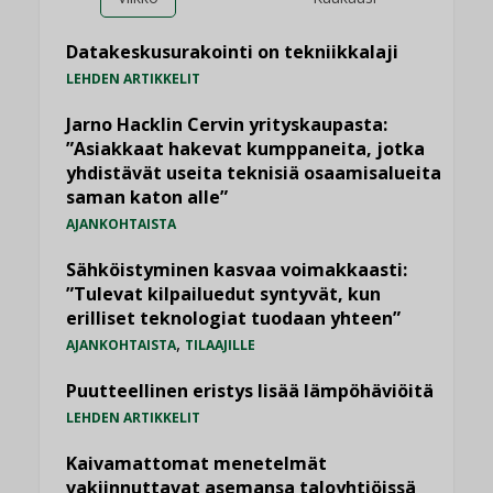
Datakeskusurakointi on tekniikkalaji
LEHDEN ARTIKKELIT
Jarno Hacklin Cervin yrityskaupasta:
”Asiakkaat hakevat kumppaneita, jotka
yhdistävät useita teknisiä osaamisalueita
saman katon alle”
AJANKOHTAISTA
Sähköistyminen kasvaa voimakkaasti:
”Tulevat kilpailuedut syntyvät, kun
erilliset teknologiat tuodaan yhteen”
,
AJANKOHTAISTA
TILAAJILLE
Puutteellinen eristys lisää lämpöhäviöitä
LEHDEN ARTIKKELIT
Kaivamattomat menetelmät
vakiinnuttavat asemansa taloyhtiöissä