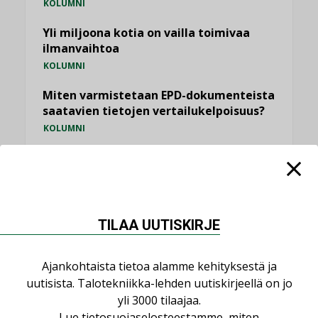
KOLUMNI
Yli miljoona kotia on vailla toimivaa
ilmanvaihtoa
KOLUMNI
Miten varmistetaan EPD-dokumenteista
saatavien tietojen vertailukelpoisuus?
KOLUMNI
Vesi- ja viemärimitoittaminen on
jämähtänyt ajassa paikalleen
MIELIPIDE
TILAA UUTISKIRJE
KATSO KAIKKI
Ajankohtaista tietoa alamme kehityksestä ja
uutisista. Talotekniikka-lehden uutiskirjeellä on jo
yli 3000 tilaajaa.
Lue
tietosuojaselosteestamme
, miten