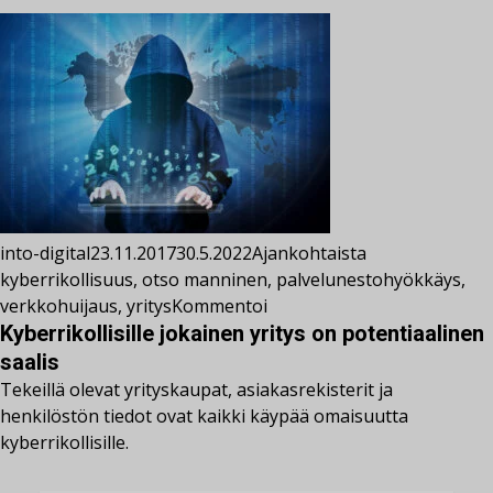
into-digital
23.11.2017
30.5.2022
Ajankohtaista
kyberrikollisuus
,
otso manninen
,
palvelunestohyökkäys
,
verkkohuijaus
,
yritys
Kommentoi
Kyberrikollisille jokainen yritys on potentiaalinen
saalis
Tekeillä olevat yrityskaupat, asiakasrekisterit ja
henkilöstön tiedot ovat kaikki käypää omaisuutta
kyberrikollisille.