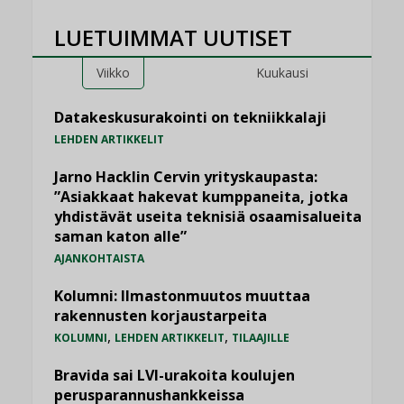
LUETUIMMAT UUTISET
Viikko
Kuukausi
Datakeskusurakointi on tekniikkalaji
LEHDEN ARTIKKELIT
Jarno Hacklin Cervin yrityskaupasta:
”Asiakkaat hakevat kumppaneita, jotka
yhdistävät useita teknisiä osaamisalueita
saman katon alle”
AJANKOHTAISTA
Kolumni: Ilmastonmuutos muuttaa
rakennusten korjaustarpeita
,
,
KOLUMNI
LEHDEN ARTIKKELIT
TILAAJILLE
Bravida sai LVI-urakoita koulujen
perusparannushankkeissa