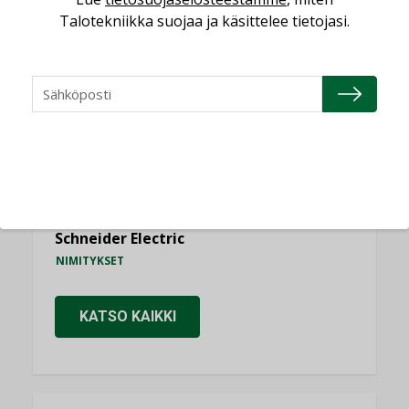
NIMITYKSET
Talotekniikka suojaa ja käsittelee tietojasi.
Consti
NIMITYKSET
Refair
NIMITYKSET
Granlund Oy
NIMITYKSET
Schneider Electric
NIMITYKSET
KATSO KAIKKI