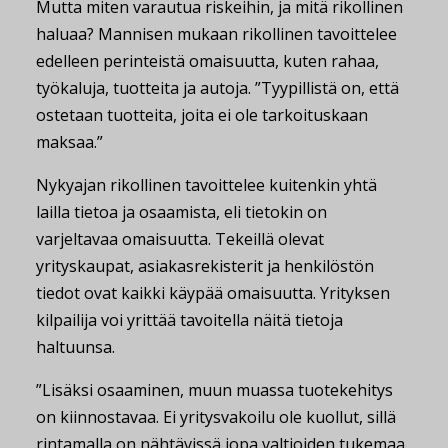
Mutta miten varautua riskeihin, ja mitä rikollinen
haluaa? Mannisen mukaan rikollinen tavoittelee
edelleen perinteistä omaisuutta, kuten rahaa,
työkaluja, tuotteita ja autoja. ”Tyypillistä on, että
ostetaan tuotteita, joita ei ole tarkoituskaan
maksaa.”
Nykyajan rikollinen tavoittelee kuitenkin yhtä
lailla tietoa ja osaamista, eli tietokin on
varjeltavaa omaisuutta. Tekeillä olevat
yrityskaupat, asiakasrekisterit ja henkilöstön
tiedot ovat kaikki käypää omaisuutta. Yrityksen
kilpailija voi yrittää tavoitella näitä tietoja
haltuunsa.
”Lisäksi osaaminen, muun muassa tuotekehitys
on kiinnostavaa. Ei yritysvakoilu ole kuollut, sillä
rintamalla on nähtävissä jopa valtioiden tukemaa