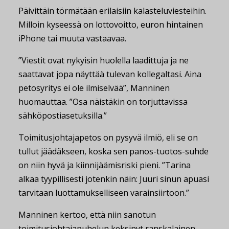
Päivittäin törmätään erilaisiin kalasteluviesteihin.
Milloin kyseessä on lottovoitto, euron hintainen
iPhone tai muuta vastaavaa.
”Viestit ovat nykyisin huolella laadittuja ja ne
saattavat jopa näyttää tulevan kollegaltasi. Aina
petosyritys ei ole ilmiselvää”, Manninen
huomauttaa. ”Osa näistäkin on torjuttavissa
sähköpostiasetuksilla.”
Toimitusjohtajapetos on pysyvä ilmiö, eli se on
tullut jäädäkseen, koska sen panos-tuotos-suhde
on niin hyvä ja kiinnijäämisriski pieni. ”Tarina
alkaa tyypillisesti jotenkin näin: Juuri sinun apuasi
tarvitaan luottamukselliseen varainsiirtoon.”
Manninen kertoo, että niin sanotun
toimitusjohtajapuhelun keksinyt ranskalainen