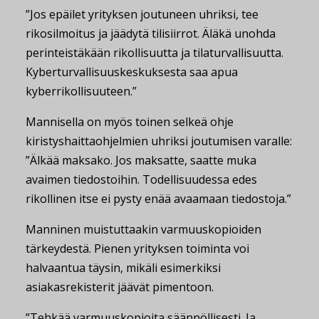
”Jos epäilet yrityksen joutuneen uhriksi, tee
rikosilmoitus ja jäädytä tilisiirrot. Äläkä unohda
perinteistäkään rikollisuutta ja tilaturvallisuutta.
Kyberturvallisuuskeskuksesta saa apua
kyberrikollisuuteen.”
Mannisella on myös toinen selkeä ohje
kiristyshaittaohjelmien uhriksi joutumisen varalle:
”Älkää maksako. Jos maksatte, saatte muka
avaimen tiedostoihin. Todellisuudessa edes
rikollinen itse ei pysty enää avaamaan tiedostoja.”
Manninen muistuttaakin varmuuskopioiden
tärkeydestä. Pienen yrityksen toiminta voi
halvaantua täysin, mikäli esimerkiksi
asiakasrekisterit jäävät pimentoon.
”Tehkää varmuuskopioita säännöllisesti. Ja