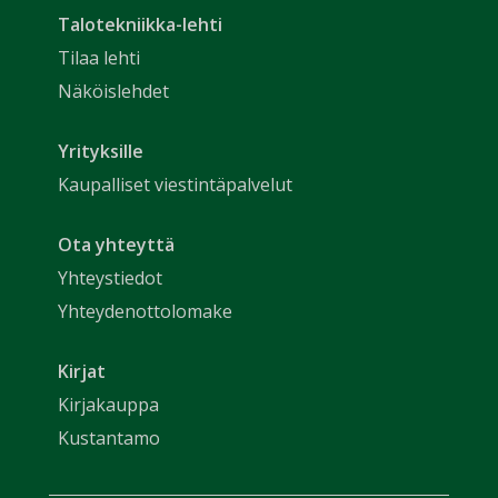
Talotekniikka-lehti
Tilaa lehti
Näköislehdet
Yrityksille
Kaupalliset viestintäpalvelut
Ota yhteyttä
Yhteystiedot
Yhteydenottolomake
Kirjat
Kirjakauppa
Kustantamo