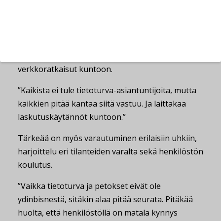
Uhkantorjunnan pääkohtia
Miten erilaisiin uhkiin voi varautua? Mannisen
mukaan ensin on laitettava perustietoturva ja
verkkoratkaisut kuntoon.
”Kaikista ei tule tietoturva-asiantuntijoita, mutta
kaikkien pitää kantaa siitä vastuu. Ja laittakaa
laskutuskäytännöt kuntoon.”
Tärkeää on myös varautuminen erilaisiin uhkiin,
harjoittelu eri tilanteiden varalta sekä henkilöstön
koulutus.
”Vaikka tietoturva ja petokset eivät ole
ydinbisnestä, sitäkin alaa pitää seurata. Pitäkää
huolta, että henkilöstöllä on matala kynnys