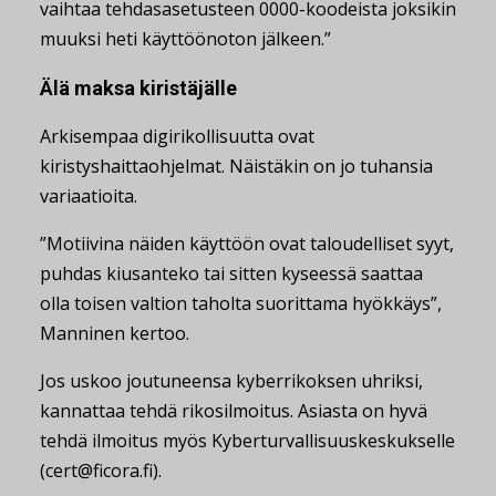
vaihtaa tehdasasetusteen 0000-koodeista joksikin
muuksi heti käyttöönoton jälkeen.”
Älä maksa kiristäjälle
Arkisempaa digirikollisuutta ovat
kiristyshaittaohjelmat. Näistäkin on jo tuhansia
variaatioita.
”Motiivina näiden käyttöön ovat taloudelliset syyt,
puhdas kiusanteko tai sitten kyseessä saattaa
olla toisen valtion taholta suorittama hyökkäys”,
Manninen kertoo.
Jos uskoo joutuneensa kyberrikoksen uhriksi,
kannattaa tehdä rikosilmoitus. Asiasta on hyvä
tehdä ilmoitus myös Kyberturvallisuuskeskukselle
(cert@ficora.fi).