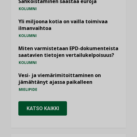
Sähköistäminen säästää euroja
KOLUMNI
Yli miljoona kotia on vailla toimivaa
ilmanvaihtoa
KOLUMNI
Miten varmistetaan EPD-dokumenteista
saatavien tietojen vertailukelpoisuus?
KOLUMNI
Vesi- ja viemärimitoittaminen on
jämähtänyt ajassa paikalleen
MIELIPIDE
KATSO KAIKKI