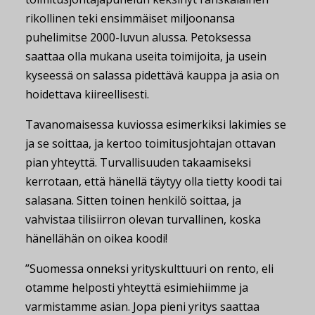
rikollinen teki ensimmäiset miljoonansa
puhelimitse 2000-luvun alussa. Petoksessa
saattaa olla mukana useita toimijoita, ja usein
kyseessä on salassa pidettävä kauppa ja asia on
hoidettava kiireellisesti.
Tavanomaisessa kuviossa esimerkiksi lakimies se
ja se soittaa, ja kertoo toimitusjohtajan ottavan
pian yhteyttä. Turvallisuuden takaamiseksi
kerrotaan, että hänellä täytyy olla tietty koodi tai
salasana. Sitten toinen henkilö soittaa, ja
vahvistaa tilisiirron olevan turvallinen, koska
hänellähän on oikea koodi!
”Suomessa onneksi yrityskulttuuri on rento, eli
otamme helposti yhteyttä esimiehiimme ja
varmistamme asian. Jopa pieni yritys saattaa