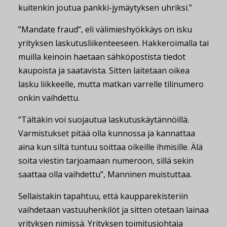
kuitenkin joutua pankki-jymäytyksen uhriksi.”
”Mandate fraud”, eli välimieshyökkäys on isku
yrityksen laskutusliikenteeseen. Hakkeroimalla tai
muilla keinoin haetaan sähköpostista tiedot
kaupoista ja saatavista. Sitten laitetaan oikea
lasku liikkeelle, mutta matkan varrelle tilinumero
onkin vaihdettu.
”Tältäkin voi suojautua laskutuskäytännöillä.
Varmistukset pitää olla kunnossa ja kannattaa
aina kun siltä tuntuu soittaa oikeille ihmisille. Älä
soita viestin tarjoamaan numeroon, sillä sekin
saattaa olla vaihdettu”, Manninen muistuttaa.
Sellaistakin tapahtuu, että kaupparekisteriin
vaihdetaan vastuuhenkilöt ja sitten otetaan lainaa
yrityksen nimissä. Yrityksen toimitusjohtaja