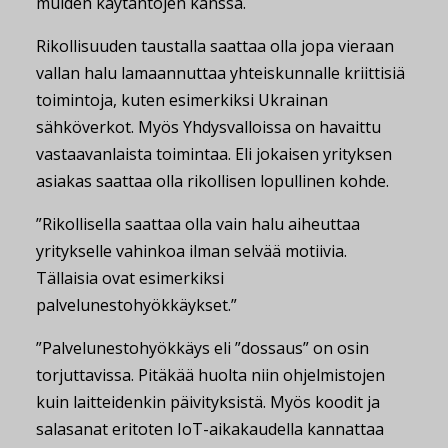
muiden käytäntöjen kanssa.
Rikollisuuden taustalla saattaa olla jopa vieraan
vallan halu lamaannuttaa yhteiskunnalle kriittisiä
toimintoja, kuten esimerkiksi Ukrainan
sähköverkot. Myös Yhdysvalloissa on havaittu
vastaavanlaista toimintaa. Eli jokaisen yrityksen
asiakas saattaa olla rikollisen lopullinen kohde.
”Rikollisella saattaa olla vain halu aiheuttaa
yritykselle vahinkoa ilman selvää motiivia.
Tällaisia ovat esimerkiksi
palvelunestohyökkäykset.”
”Palvelunestohyökkäys eli ”dossaus” on osin
torjuttavissa. Pitäkää huolta niin ohjelmistojen
kuin laitteidenkin päivityksistä. Myös koodit ja
salasanat eritoten IoT-aikakaudella kannattaa