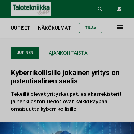
UUTISET
NÄKÖKULMAT
TILAA
AJANKOHTAISTA
UUTINEN
Kyberrikollisille jokainen yritys on
potentiaalinen saalis
Tekeillä olevat yrityskaupat, asiakasrekisterit
ja henkilöstön tiedot ovat kaikki käypää
omaisuutta kyberrikollisille.