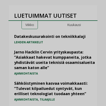
LUETUIMMAT UUTISET
Viikko
Kuukausi
Datakeskusurakointi on tekniikkalaji
LEHDEN ARTIKKELIT
Jarno Hacklin Cervin yrityskaupasta:
”Asiakkaat hakevat kumppaneita, jotka
yhdistävät useita teknisiä osaamisalueita
saman katon alle”
AJANKOHTAISTA
Sähköistyminen kasvaa voimakkaasti:
”Tulevat kilpailuedut syntyvät, kun
erilliset teknologiat tuodaan yhteen”
,
AJANKOHTAISTA
TILAAJILLE