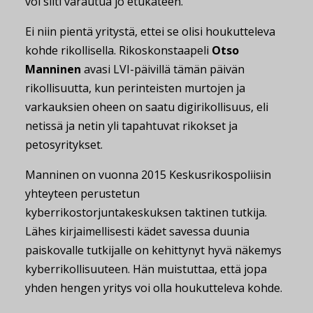
voi silti varautua jo etukäteen.
Ei niin pientä yritystä, ettei se olisi houkutteleva
kohde rikollisella. Rikoskonstaapeli
Otso
Manninen
avasi LVI-päivillä tämän päivän
rikollisuutta, kun perinteisten murtojen ja
varkauksien oheen on saatu digirikollisuus, eli
netissä ja netin yli tapahtuvat rikokset ja
petosyritykset.
Manninen on vuonna 2015 Keskusrikospoliisin
yhteyteen perustetun
kyberrikostorjuntakeskuksen taktinen tutkija.
Lähes kirjaimellisesti kädet savessa duunia
paiskovalle tutkijalle on kehittynyt hyvä näkemys
kyberrikollisuuteen. Hän muistuttaa, että jopa
yhden hengen yritys voi olla houkutteleva kohde.