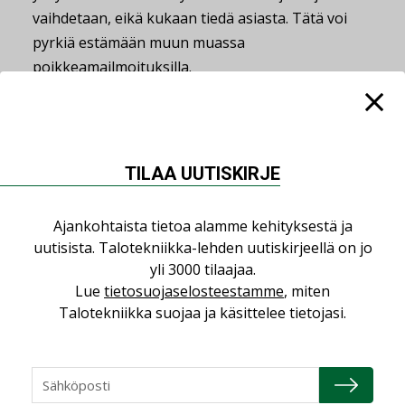
vaihdetaan, eikä kukaan tiedä asiasta. Tätä voi
pyrkiä estämään muun muassa
poikkeamailmoituksilla.
”Erilaiset petokset ja sosiaalinen manipulaatio
muuttavat muotoaan ja koko ajan tulee uusia. Eli
seuratkaa uutisia.”
TILAA UUTISKIRJE
”Viime aikoina esimerkiksi valepoliisit ovat
yleistyneet. Jos poliisi soittaa teille, kysykää kuka
Ajankohtaista tietoa alamme kehityksestä ja
hän on ja mistä laitokselta, ja soittakaa sinne
uutisista. Talotekniikka-lehden uutiskirjeellä on jo
takaisin.”
yli 3000 tilaajaa.
Lue
tietosuojaselosteestamme
, miten
Hauska esimerkki siitä, kuinka ei pidä toimia on
Talotekniikka suojaa ja käsittelee tietojasi.
henkilöstä, joka toimi lähes oikein. Ainoa virhe oli,
että hän soitti takaisin samaan numeroon, mistä
– tässä tapauksessa onneksi aito – poliisi oli
soittanut hänelle.