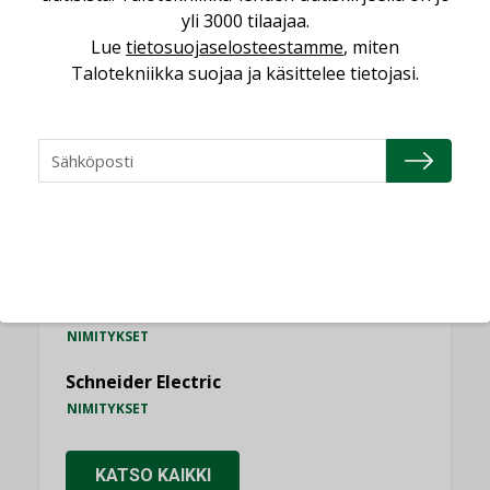
yli 3000 tilaajaa.
Lue
tietosuojaselosteestamme
, miten
Talotekniikka suojaa ja käsittelee tietojasi.
NIMITYKSET
Consti
NIMITYKSET
Refair
NIMITYKSET
Granlund Oy
NIMITYKSET
Schneider Electric
NIMITYKSET
KATSO KAIKKI