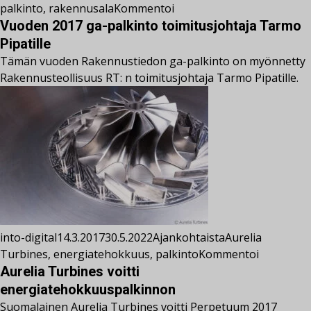
palkinto
,
rakennusala
Kommentoi
Vuoden 2017 ga-palkinto toimitusjohtaja Tarmo
Pipatille
Tämän vuoden Rakennustiedon ga-palkinto on myönnetty
Rakennusteollisuus RT: n toimitusjohtaja Tarmo Pipatille.
into-digital
14.3.2017
30.5.2022
Ajankohtaista
Aurelia
Turbines
,
energiatehokkuus
,
palkinto
Kommentoi
Aurelia Turbines voitti
energiatehokkuuspalkinnon
Suomalainen Aurelia Turbines voitti Perpetuum 2017