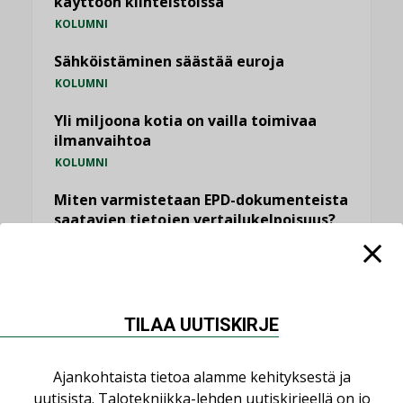
käyttöön kiinteistöissä
KOLUMNI
Sähköistäminen säästää euroja
KOLUMNI
Yli miljoona kotia on vailla toimivaa
ilmanvaihtoa
KOLUMNI
Miten varmistetaan EPD-dokumenteista
saatavien tietojen vertailukelpoisuus?
KOLUMNI
Vesi- ja viemärimitoittaminen on
jämähtänyt ajassa paikalleen
MIELIPIDE
TILAA UUTISKIRJE
Ajankohtaista tietoa alamme kehityksestä ja
KATSO KAIKKI
uutisista. Talotekniikka-lehden uutiskirjeellä on jo