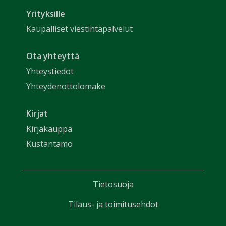
Yrityksille
Kaupalliset viestintäpalvelut
Ota yhteyttä
Yhteystiedot
Yhteydenottolomake
Kirjat
Kirjakauppa
Kustantamo
Tietosuoja
Tilaus- ja toimitusehdot