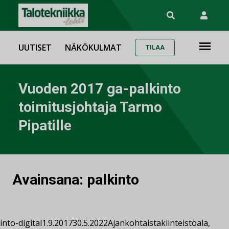
UUTISET
NÄKÖKULMAT
TILAA
Vuoden 2017 ga-palkinto
toimitusjohtaja Tarmo
Pipatille
Avainsana:
palkinto
into-digital
1.9.2017
30.5.2022
Ajankohtaista
kiinteistöala
,