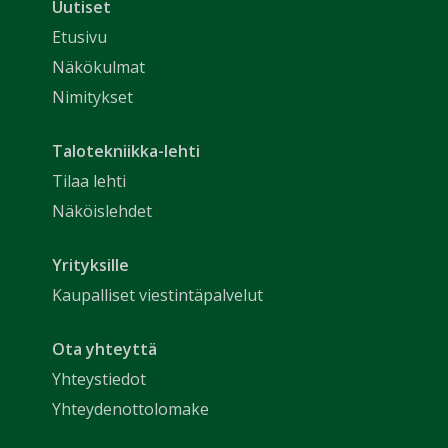
Uutiset
Etusivu
Näkökulmat
Nimitykset
Talotekniikka-lehti
Tilaa lehti
Näköislehdet
Yrityksille
Kaupalliset viestintäpalvelut
Ota yhteyttä
Yhteystiedot
Yhteydenottolomake