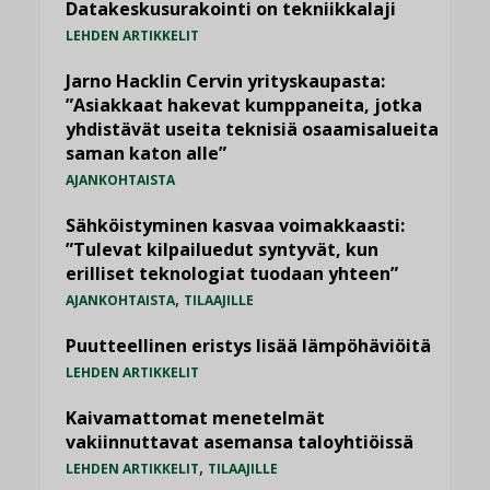
Datakeskusurakointi on tekniikkalaji
LEHDEN ARTIKKELIT
Jarno Hacklin Cervin yrityskaupasta:
”Asiakkaat hakevat kumppaneita, jotka
yhdistävät useita teknisiä osaamisalueita
saman katon alle”
AJANKOHTAISTA
Sähköistyminen kasvaa voimakkaasti:
”Tulevat kilpailuedut syntyvät, kun
erilliset teknologiat tuodaan yhteen”
,
AJANKOHTAISTA
TILAAJILLE
Puutteellinen eristys lisää lämpöhäviöitä
LEHDEN ARTIKKELIT
Kaivamattomat menetelmät
vakiinnuttavat asemansa taloyhtiöissä
,
LEHDEN ARTIKKELIT
TILAAJILLE