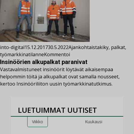
into-digital
15.12.2017
30.5.2022
Ajankohtaista
kiky
,
palkat
,
työmarkkinatilanne
Kommentoi
Insinöörien alkupalkat paranivat
Vastavalmistuneet insinöörit löytävät aikaisempaa
helpommin töitä ja alkupalkat ovat samalla nousseet,
kertoo Insinööriliiton uusin työmarkkinatutkimus.
LUETUIMMAT UUTISET
Viikko
Kuukausi