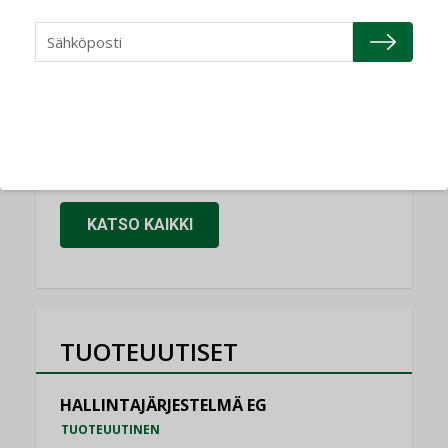
Refair
NIMITYKSET
Granlund Oy
NIMITYKSET
Schneider Electric
NIMITYKSET
KATSO KAIKKI
TUOTEUUTISET
HALLINTAJÄRJESTELMÄ EG
TUOTEUUTINEN