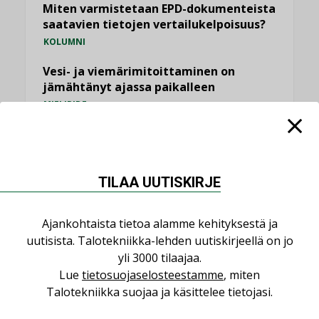
Miten varmistetaan EPD-dokumenteista
saatavien tietojen vertailukelpoisuus?
KOLUMNI
Vesi- ja viemärimitoittaminen on
jämähtänyt ajassa paikalleen
MIELIPIDE
KATSO KAIKKI
TILAA UUTISKIRJE
Ajankohtaista tietoa alamme kehityksestä ja
NIMITYKSET
uutisista. Talotekniikka-lehden uutiskirjeellä on jo
yli 3000 tilaajaa.
Lue
tietosuojaselosteestamme
, miten
Consti
Talotekniikka suojaa ja käsittelee tietojasi.
NIMITYKSET