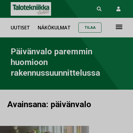
UUTISET
NÄKÖKULMAT
TILAA
Päivänvalo paremmin
huomioon
rakennussuunnittelussa
Avainsana:
päivänvalo