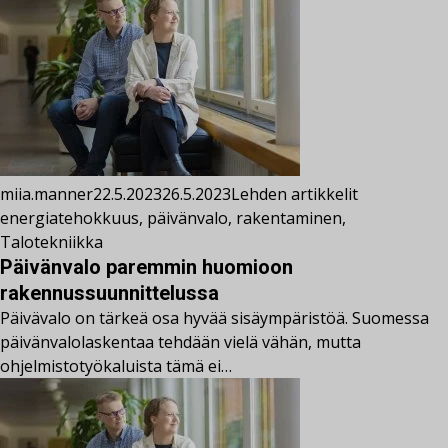
miia.manner
22.5.2023
26.5.2023
Lehden artikkelit
energiatehokkuus
,
päivänvalo
,
rakentaminen
,
Talotekniikka
Päivänvalo paremmin huomioon
rakennussuunnittelussa
Päivävalo on tärkeä osa hyvää sisäympäristöä. Suomessa
päivänvalolaskentaa tehdään vielä vähän, mutta
ohjelmistotyökaluista tämä ei…