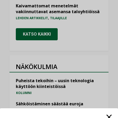
Kaivamattomat menetelmät
vakiinnuttavat asemansa taloyhtiöissä
,
LEHDEN ARTIKKELIT
TILAAJILLE
KATSO KAIKKI
NÄKÖKULMIA
Puheista tekoihin – uusin teknologia
käyttöön kiinteistöissä
KOLUMNI
Sähköistäminen säästää euroja
KOLUMNI