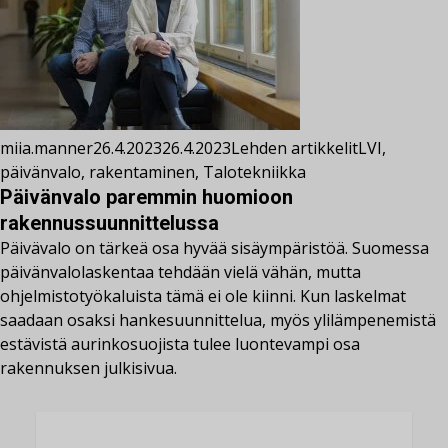
miia.manner
26.4.2023
26.4.2023
Lehden artikkelit
LVI
,
päivänvalo
,
rakentaminen
,
Talotekniikka
Päivänvalo paremmin huomioon
rakennussuunnittelussa
Päivävalo on tärkeä osa hyvää sisäympäristöä. Suomessa
päivänvalolaskentaa tehdään vielä vähän, mutta
ohjelmistotyökaluista tämä ei ole kiinni. Kun laskelmat
saadaan osaksi hankesuunnittelua, myös ylilämpenemistä
estävistä aurinkosuojista tulee luontevampi osa
rakennuksen julkisivua.