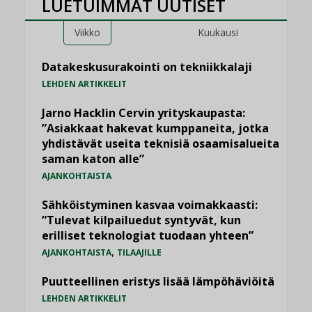
LUETUIMMAT UUTISET
Viikko
Kuukausi
Datakeskusurakointi on tekniikkalaji
LEHDEN ARTIKKELIT
Jarno Hacklin Cervin yrityskaupasta:
”Asiakkaat hakevat kumppaneita, jotka
yhdistävät useita teknisiä osaamisalueita
saman katon alle”
AJANKOHTAISTA
Sähköistyminen kasvaa voimakkaasti:
”Tulevat kilpailuedut syntyvät, kun
erilliset teknologiat tuodaan yhteen”
,
AJANKOHTAISTA
TILAAJILLE
Puutteellinen eristys lisää lämpöhäviöitä
LEHDEN ARTIKKELIT