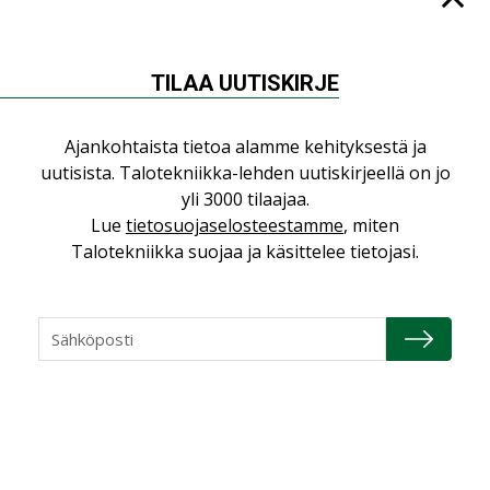
Yli miljoona kotia on vailla toimivaa
ilmanvaihtoa
KOLUMNI
TILAA UUTISKIRJE
Miten varmistetaan EPD-dokumenteista
saatavien tietojen vertailukelpoisuus?
Ajankohtaista tietoa alamme kehityksestä ja
KOLUMNI
uutisista. Talotekniikka-lehden uutiskirjeellä on jo
yli 3000 tilaajaa.
Vesi- ja viemärimitoittaminen on
Lue
tietosuojaselosteestamme
, miten
jämähtänyt ajassa paikalleen
Talotekniikka suojaa ja käsittelee tietojasi.
MIELIPIDE
KATSO KAIKKI
NIMITYKSET