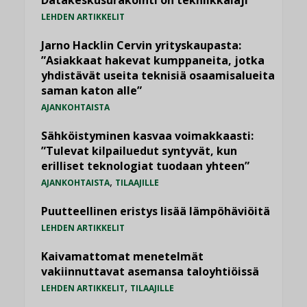
Datakeskusurakointi on tekniikkalaji
LEHDEN ARTIKKELIT
Jarno Hacklin Cervin yrityskaupasta:
”Asiakkaat hakevat kumppaneita, jotka
yhdistävät useita teknisiä osaamisalueita
saman katon alle”
AJANKOHTAISTA
Sähköistyminen kasvaa voimakkaasti:
”Tulevat kilpailuedut syntyvät, kun
erilliset teknologiat tuodaan yhteen”
,
AJANKOHTAISTA
TILAAJILLE
Puutteellinen eristys lisää lämpöhäviöitä
LEHDEN ARTIKKELIT
Kaivamattomat menetelmät
vakiinnuttavat asemansa taloyhtiöissä
,
LEHDEN ARTIKKELIT
TILAAJILLE