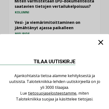
Miten varmistetaan EPD-dokumenteista
saatavien tietojen vertailukelpoisuus?
KOLUMNI
Vesi- ja viemärimitoittaminen on
jämähtänyt ajassa paikalleen
MIELIPIDE
KATSO KAIKKI
TILAA UUTISKIRJE
Ajankohtaista tietoa alamme kehityksestä ja
NIMITYKSET
uutisista. Talotekniikka-lehden uutiskirjeellä on jo
yli 3000 tilaajaa.
Consti
Lue
tietosuojaselosteestamme
, miten
Talotekniikka suojaa ja käsittelee tietojasi.
NIMITYKSET
Refair