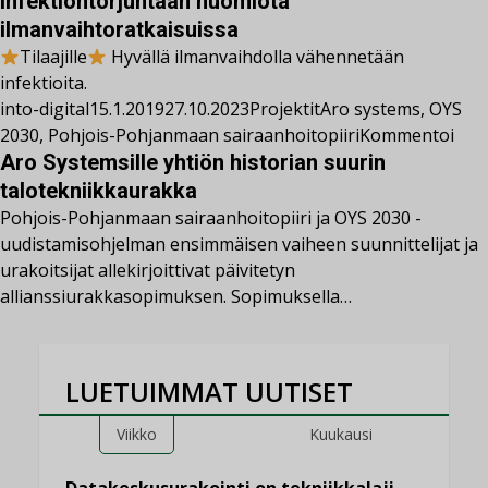
Infektiontorjuntaan huomiota
ilmanvaihtoratkaisuissa
Tilaajille
Hyvällä ilmanvaihdolla vähennetään
infektioita.
into-digital
15.1.2019
27.10.2023
Projektit
Aro systems
,
OYS
2030
,
Pohjois-Pohjanmaan sairaanhoitopiiri
Kommentoi
Aro Systemsille yhtiön historian suurin
talotekniikkaurakka
Pohjois-Pohjanmaan sairaanhoitopiiri ja OYS 2030 -
uudistamisohjelman ensimmäisen vaiheen suunnittelijat ja
urakoitsijat allekirjoittivat päivitetyn
allianssiurakkasopimuksen. Sopimuksella…
LUETUIMMAT UUTISET
Viikko
Kuukausi