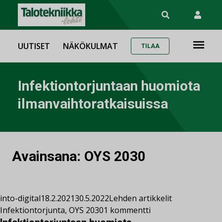
UUTISET
NÄKÖKULMAT
TILAA
Infektiontorjuntaan huomiota
ilmanvaihtoratkaisuissa
Avainsana:
OYS 2030
into-digital
18.2.2021
30.5.2022
Lehden artikkelit
Infektiontorjunta
,
OYS 2030
1 kommentti