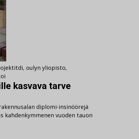
ojektit
di
,
oulyn yliopisto
,
oi
lle kasvava tarve
 rakennusalan diplomi-insinöörejä
ähes kahdenkymmenen vuoden tauon