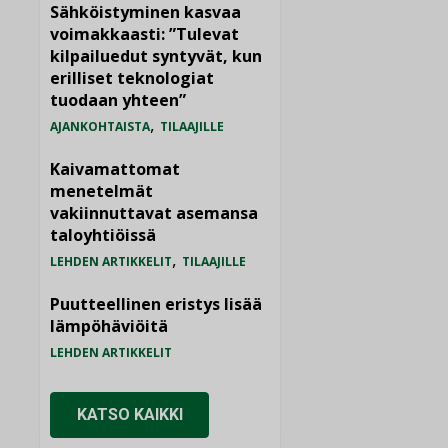
Sähköistyminen kasvaa
voimakkaasti: ”Tulevat
kilpailuedut syntyvät, kun
erilliset teknologiat
tuodaan yhteen”
,
AJANKOHTAISTA
TILAAJILLE
Kaivamattomat
menetelmät
vakiinnuttavat asemansa
taloyhtiöissä
,
LEHDEN ARTIKKELIT
TILAAJILLE
Puutteellinen eristys lisää
lämpöhäviöitä
LEHDEN ARTIKKELIT
KATSO KAIKKI