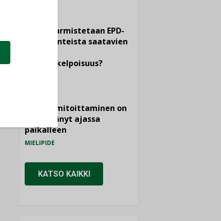
KOLUMNI
Miten varmistetaan EPD-
dokumenteista saatavien
tietojen
vertailukelpoisuus?
KOLUMNI
Vesi- ja
viemärimitoittaminen on
jämähtänyt ajassa
paikalleen
MIELIPIDE
KATSO KAIKKI