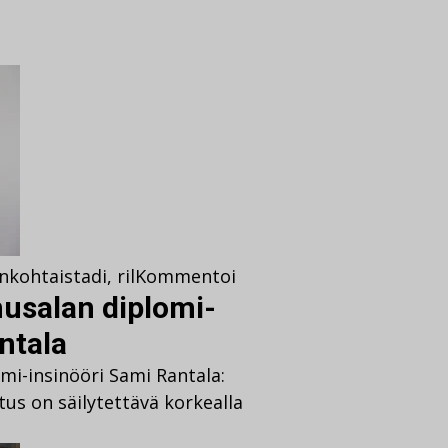
nkohtaista
di
,
ril
Kommentoi
usalan diplomi-
ntala
i-insinööri Sami Rantala:
tus on säilytettävä korkealla