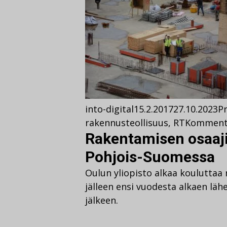
into-digital
15.2.2017
27.10.2023
Pr
rakennusteollisuus
,
RT
Komment
Rakentamisen osaaji
Pohjois-Suomessa
Oulun yliopisto alkaa kouluttaa
jälleen ensi vuodesta alkaen l
jälkeen.