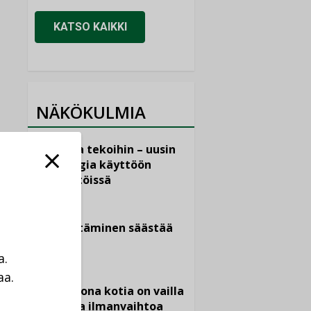
KATSO KAIKKI
NÄKÖKULMIA
Puheista tekoihin – uusin
teknologia käyttöön
kiinteistöissä
KOLUMNI
Sähköistäminen säästää
euroja
a.
KOLUMNI
aa.
Yli miljoona kotia on vailla
a
toimivaa ilmanvaihtoa