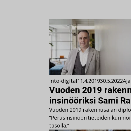
into-digital
11.4.2019
30.5.2022
Aja
Vuoden 2019 rakenn
insinööriksi Sami Ra
Vuoden 2019 rakennusalan diplom
”Perusinsinööritieteiden kunnioi
tasolla.”