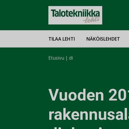
TILAA LEHTI
NÄKÖISLEHDET
Etusivu
|
di
Vuoden 20
rakennusa