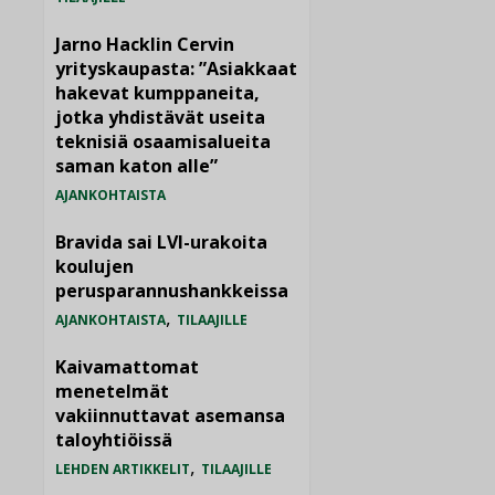
Jarno Hacklin Cervin
yrityskaupasta: ”Asiakkaat
hakevat kumppaneita,
jotka yhdistävät useita
teknisiä osaamisalueita
saman katon alle”
AJANKOHTAISTA
Bravida sai LVI-urakoita
koulujen
perusparannushankkeissa
,
AJANKOHTAISTA
TILAAJILLE
Kaivamattomat
menetelmät
vakiinnuttavat asemansa
taloyhtiöissä
,
LEHDEN ARTIKKELIT
TILAAJILLE