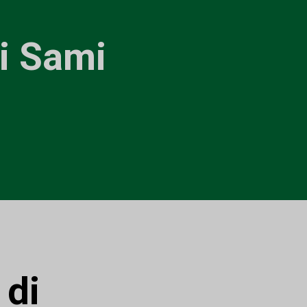
si Sami
:
di