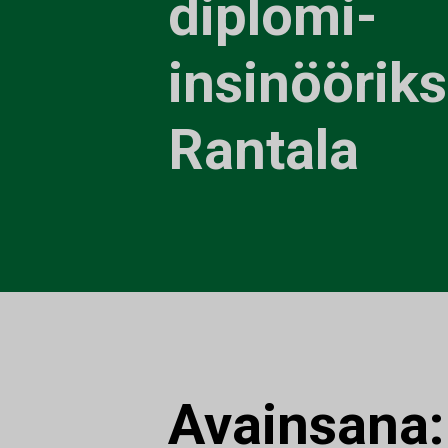
diplomi-
insinöörik
Rantala
Avainsana