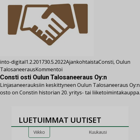
into-digital
1.2.2017
30.5.2022
Ajankohtaista
Consti
,
Oulun
Talosaneeraus
Kommentoi
Consti osti Oulun Talosaneeraus Oy:n
Linjasaneerauksiin keskittyneen Oulun Talosaneeraus Oy:n
osto on Constin historian 20. yritys- tai liiketoimintakauppa.
LUETUIMMAT UUTISET
Viikko
Kuukausi