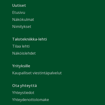
Uutiset
Etusivu
Näkökulmat
Nimitykset
Talotekniikka-lehti
Tilaa lehti
Näköislehdet
Yrityksille
Kaupalliset viestintäpalvelut
Ota yhteyttä
Yhteystiedot
Yhteydenottolomake