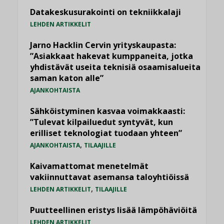
Datakeskusurakointi on tekniikkalaji
LEHDEN ARTIKKELIT
Jarno Hacklin Cervin yrityskaupasta:
”Asiakkaat hakevat kumppaneita, jotka
yhdistävät useita teknisiä osaamisalueita
saman katon alle”
AJANKOHTAISTA
Sähköistyminen kasvaa voimakkaasti:
”Tulevat kilpailuedut syntyvät, kun
erilliset teknologiat tuodaan yhteen”
,
AJANKOHTAISTA
TILAAJILLE
Kaivamattomat menetelmät
vakiinnuttavat asemansa taloyhtiöissä
,
LEHDEN ARTIKKELIT
TILAAJILLE
Puutteellinen eristys lisää lämpöhäviöitä
LEHDEN ARTIKKELIT