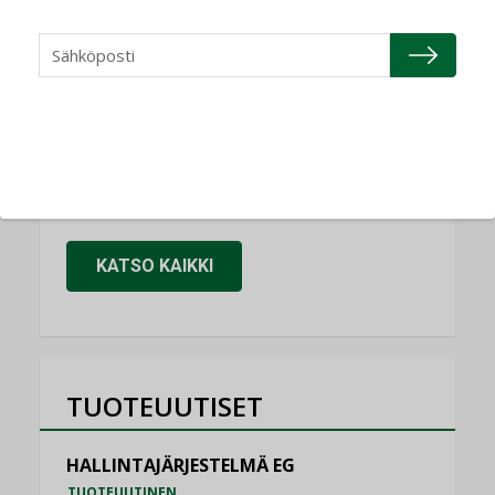
Refair
NIMITYKSET
Granlund Oy
NIMITYKSET
Schneider Electric
NIMITYKSET
KATSO KAIKKI
TUOTEUUTISET
HALLINTAJÄRJESTELMÄ EG
TUOTEUUTINEN