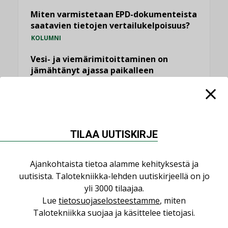
Miten varmistetaan EPD-dokumenteista
saatavien tietojen vertailukelpoisuus?
KOLUMNI
Vesi- ja viemärimitoittaminen on
jämähtänyt ajassa paikalleen
MIELIPIDE
KATSO KAIKKI
TILAA UUTISKIRJE
Ajankohtaista tietoa alamme kehityksestä ja
NIMITYKSET
uutisista. Talotekniikka-lehden uutiskirjeellä on jo
yli 3000 tilaajaa.
Lue
tietosuojaselosteestamme
, miten
Consti
Talotekniikka suojaa ja käsittelee tietojasi.
NIMITYKSET