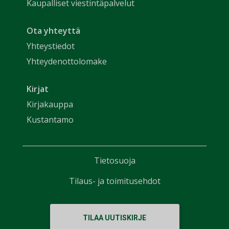
Kaupalliset viestintäpalvelut
Ota yhteyttä
Yhteystiedot
Yhteydenottolomake
Kirjat
Kirjakauppa
Kustantamo
Tietosuoja
Tilaus- ja toimitusehdot
TILAA UUTISKIRJE