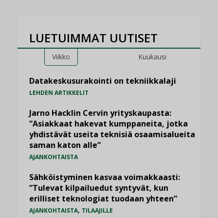
LUETUIMMAT UUTISET
Viikko
Kuukausi
Datakeskusurakointi on tekniikkalaji
LEHDEN ARTIKKELIT
Jarno Hacklin Cervin yrityskaupasta:
”Asiakkaat hakevat kumppaneita, jotka
yhdistävät useita teknisiä osaamisalueita
saman katon alle”
AJANKOHTAISTA
Sähköistyminen kasvaa voimakkaasti:
”Tulevat kilpailuedut syntyvät, kun
erilliset teknologiat tuodaan yhteen”
,
AJANKOHTAISTA
TILAAJILLE