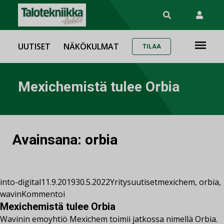
UUTISET
NÄKÖKULMAT
TILAA
Mexichemistä tulee Orbia
Avainsana:
orbia
into-digital
11.9.2019
30.5.2022
Yritysuutiset
mexichem
,
orbia
,
wavin
Kommentoi
Mexichemistä tulee Orbia
Wavinin emoyhtiö Mexichem toimii jatkossa nimellä Orbia.