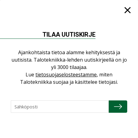
NIMITYKSET
Consti
TILAA UUTISKIRJE
NIMITYKSET
Refair
Ajankohtaista tietoa alamme kehityksestä ja
NIMITYKSET
uutisista. Talotekniikka-lehden uutiskirjeellä on jo
yli 3000 tilaajaa.
Granlund Oy
Lue
tietosuojaselosteestamme
, miten
NIMITYKSET
Talotekniikka suojaa ja käsittelee tietojasi.
Schneider Electric
NIMITYKSET
KATSO KAIKKI