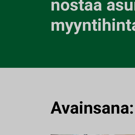
nostaa as
myyntihint
Avainsana