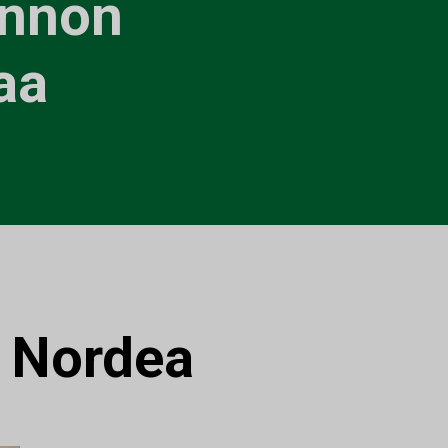
unnon
aa
:
Nordea