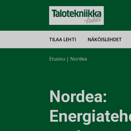
TILAA LEHTI
NÄKÖISLEHDET
Etusivu
|
Nordea
Nordea:
Energiate