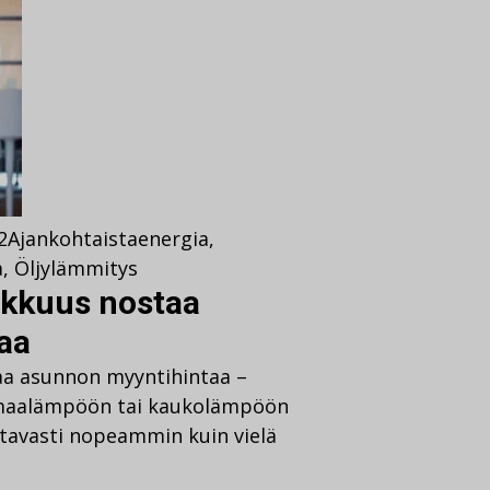
2
Ajankohtaista
energia
,
a
,
Öljylämmitys
okkuus nostaa
aa
aa asunnon myyntihintaa –
 maalämpöön tai kaukolämpöön
tavasti nopeammin kuin vielä