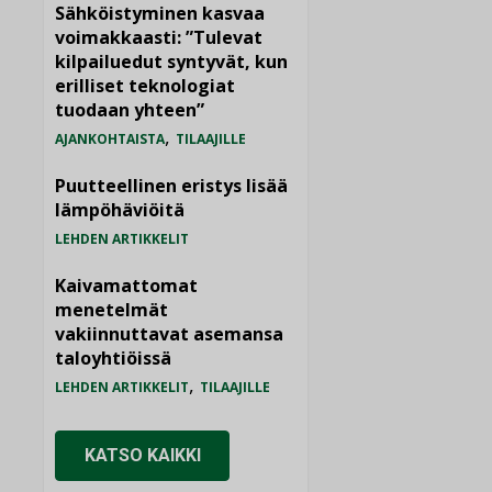
Sähköistyminen kasvaa
voimakkaasti: ”Tulevat
kilpailuedut syntyvät, kun
erilliset teknologiat
tuodaan yhteen”
,
AJANKOHTAISTA
TILAAJILLE
Puutteellinen eristys lisää
lämpöhäviöitä
LEHDEN ARTIKKELIT
Kaivamattomat
menetelmät
vakiinnuttavat asemansa
taloyhtiöissä
,
LEHDEN ARTIKKELIT
TILAAJILLE
KATSO KAIKKI