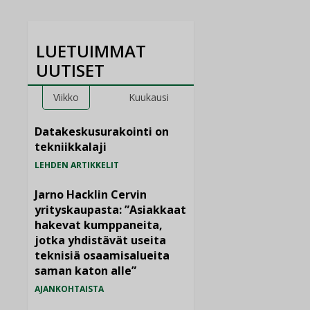
LUETUIMMAT
UUTISET
Viikko
Kuukausi
Datakeskusurakointi on
tekniikkalaji
LEHDEN ARTIKKELIT
Jarno Hacklin Cervin
yrityskaupasta: ”Asiakkaat
hakevat kumppaneita,
jotka yhdistävät useita
teknisiä osaamisalueita
saman katon alle”
AJANKOHTAISTA