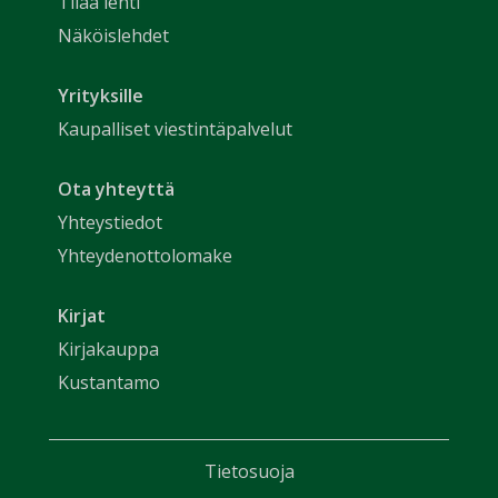
Tilaa lehti
Näköislehdet
Yrityksille
Kaupalliset viestintäpalvelut
Ota yhteyttä
Yhteystiedot
Yhteydenottolomake
Kirjat
Kirjakauppa
Kustantamo
Tietosuoja