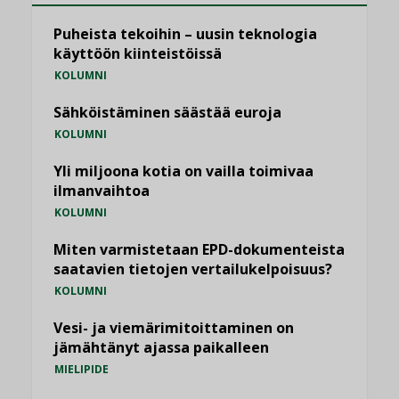
Puheista tekoihin – uusin teknologia
käyttöön kiinteistöissä
KOLUMNI
Sähköistäminen säästää euroja
KOLUMNI
Yli miljoona kotia on vailla toimivaa
ilmanvaihtoa
KOLUMNI
Miten varmistetaan EPD-dokumenteista
saatavien tietojen vertailukelpoisuus?
KOLUMNI
Vesi- ja viemärimitoittaminen on
jämähtänyt ajassa paikalleen
MIELIPIDE