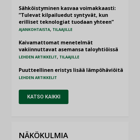
Sähköistyminen kasvaa voimakkaasti:
”Tulevat kilpailuedut syntyvät, kun
erilliset teknologiat tuodaan yhteen”
,
AJANKOHTAISTA
TILAAJILLE
Kaivamattomat menetelmät
vakiinnuttavat asemansa taloyhtiöissä
,
LEHDEN ARTIKKELIT
TILAAJILLE
Puutteellinen eristys lisää lämpöhäviöitä
LEHDEN ARTIKKELIT
KATSO KAIKKI
NÄKÖKULMIA