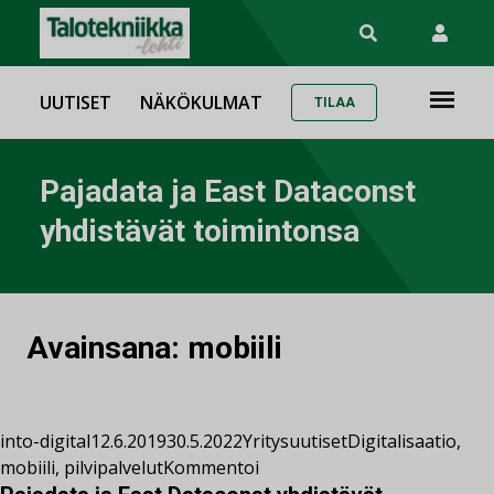
UUTISET
NÄKÖKULMAT
TILAA
Pajadata ja East Dataconst
yhdistävät toimintonsa
Avainsana:
mobiili
into-digital
12.6.2019
30.5.2022
Yritysuutiset
Digitalisaatio
,
mobiili
,
pilvipalvelut
Kommentoi