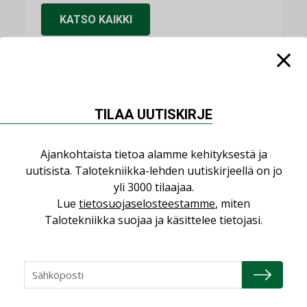
KATSO KAIKKI
NIMITYKSET
TILAA UUTISKIRJE
Consti
Ajankohtaista tietoa alamme kehityksestä ja
NIMITYKSET
uutisista. Talotekniikka-lehden uutiskirjeellä on jo
yli 3000 tilaajaa.
Refair
Lue
tietosuojaselosteestamme
, miten
NIMITYKSET
Talotekniikka suojaa ja käsittelee tietojasi.
Granlund Oy
NIMITYKSET
Schneider Electric
NIMITYKSET