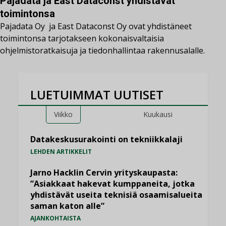
Pajadata ja East Dataconst yhdistävät
toimintonsa
Pajadata Oy ja East Dataconst Oy ovat yhdistäneet
toimintonsa tarjotakseen kokonaisvaltaisia
ohjelmistoratkaisuja ja tiedonhallintaa rakennusalalle.
LUETUIMMAT UUTISET
Viikko
Kuukausi
Datakeskusurakointi on tekniikkalaji
LEHDEN ARTIKKELIT
Jarno Hacklin Cervin yrityskaupasta:
”Asiakkaat hakevat kumppaneita, jotka
yhdistävät useita teknisiä osaamisalueita
saman katon alle”
AJANKOHTAISTA