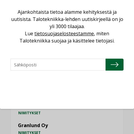
jämähtänyt ajassa paikalleen
Ajankohtaista tietoa alamme kehityksestä ja
MIELIPIDE
uutisista. Talotekniikka-lehden uutiskirjeellä on jo
yli 3000 tilaajaa.
KATSO KAIKKI
Lue
tietosuojaselosteestamme
, miten
Talotekniikka suojaa ja käsittelee tietojasi.
NIMITYKSET
Consti
NIMITYKSET
Refair
NIMITYKSET
Granlund Oy
NIMITYKSET