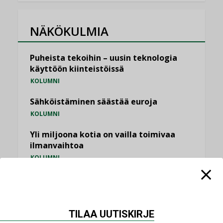
NÄKÖKULMIA
Puheista tekoihin – uusin teknologia
käyttöön kiinteistöissä
KOLUMNI
Sähköistäminen säästää euroja
KOLUMNI
Yli miljoona kotia on vailla toimivaa
ilmanvaihtoa
KOLUMNI
Miten varmistetaan EPD-dokumenteista
saatavien tietojen vertailukelpoisuus?
KOLUMNI
TILAA UUTISKIRJE
Vesi- ja viemärimitoittaminen on