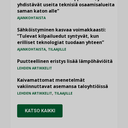
yhdistävät useita teknisiä osaamisalueita
saman katon alle”
AJANKOHTAISTA
Sähköistyminen kasvaa voimakkaasti:
”Tulevat kilpailuedut syntyvät, kun
erilliset teknologiat tuodaan yhteen”
,
AJANKOHTAISTA
TILAAJILLE
Puutteellinen eristys lisää lämpöhäviöitä
LEHDEN ARTIKKELIT
Kaivamattomat menetelmät
vakiinnuttavat asemansa taloyhtiöissä
,
LEHDEN ARTIKKELIT
TILAAJILLE
KATSO KAIKKI