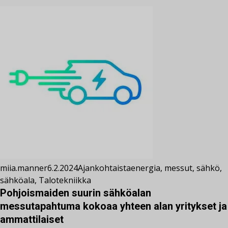
miia.manner
6.2.2024
Ajankohtaista
energia
,
messut
,
sähkö
,
sähköala
,
Talotekniikka
Pohjoismaiden suurin sähköalan
messutapahtuma kokoaa yhteen alan yritykset ja
ammattilaiset