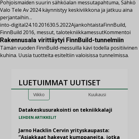
Pohjoismaiden suurin sähköalan messutapahtuma, Sähkö
Valo Tele Av 2024 käynnistyy keskiviikkona ja jatkuu aina
perjantaihin…
into-digital
24.10.2016
30.5.2022
Ajankohtaista
FinnBuild
,
FinnBuild 2016
,
messut
,
talotekniikkamessut
Kommentoi
Rakennusala virittäytyi FinnBuild-tunnelmiin
Tämän vuoden FinnBuild-messuilla kävi todella positiivinen
kuhina. Uusia tuotteita esiteltiin valoisissa tunnelmissa.
LUETUIMMAT UUTISET
Viikko
Kuukausi
Datakeskusurakointi on tekniikkalaji
LEHDEN ARTIKKELIT
Jarno Hacklin Cervin yrityskaupasta:
”Asiakkaat hakevat kumppaneita, jotka