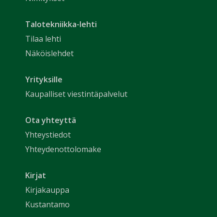
Talotekniikka-lehti
Tilaa lehti
Näköislehdet
Yrityksille
Kaupalliset viestintäpalvelut
Ota yhteyttä
Yhteystiedot
Yhteydenottolomake
Kirjat
Kirjakauppa
Kustantamo