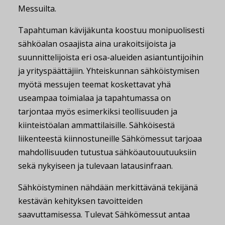
Messuilta.
Tapahtuman kävijäkunta koostuu monipuolisesti
sähköalan osaajista aina urakoitsijoista ja
suunnittelijoista eri osa-alueiden asiantuntijoihin
ja yrityspäättäjiin. Yhteiskunnan sähköistymisen
myötä messujen teemat koskettavat yhä
useampaa toimialaa ja tapahtumassa on
tarjontaa myös esimerkiksi teollisuuden ja
kiinteistöalan ammattilaisille. Sähköisestä
liikenteestä kiinnostuneille Sähkömessut tarjoaa
mahdollisuuden tutustua sähköautouutuuksiin
sekä nykyiseen ja tulevaan latausinfraan.
Sähköistyminen nähdään merkittävänä tekijänä
kestävän kehityksen tavoitteiden
saavuttamisessa. Tulevat Sähkömessut antaa