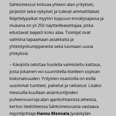
Sähkömessut kokoaa yhteen alan yritykset,
järjestöt sekä nykyiset ja tulevat ammattilaiset.
Näyttelypaikat myytiin loppuun ennätysajassa ja
mukana on yli 250 näytteilleasettajaa, jotka
edustavat laajasti koko alaa.
Toimijat ovat
valmiina tapaamaan asiakkaita ja
yhteistyökumppaneita sekä luomaan uusia
yhteyksiä.
– Kävijöitä odottaa huolella valmisteltu kattaus,
josta jokainen voi suunnitella itselleen sopivan
kokonaisuuden. Yritysten osastoilla on esillä
uusimmat tuotteet, palvelut ja ratkaisut. Lisäksi
messuilla kuullaan asiantuntijoiden
puheenvuoroja alan ajankohtaisista aiheista,
kertoo tiedotteessa Sähkömessuista vastaava
myyntijohtaja
Hannu Mennala
Jyväskylän