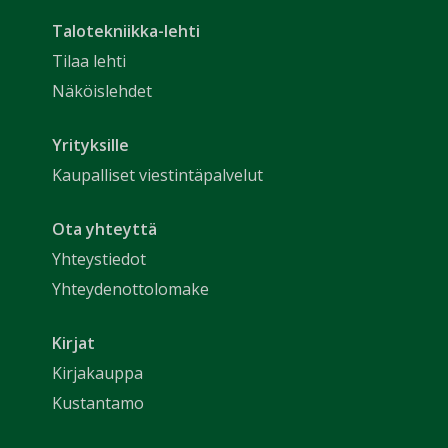
Talotekniikka-lehti
Tilaa lehti
Näköislehdet
Yrityksille
Kaupalliset viestintäpalvelut
Ota yhteyttä
Yhteystiedot
Yhteydenottolomake
Kirjat
Kirjakauppa
Kustantamo