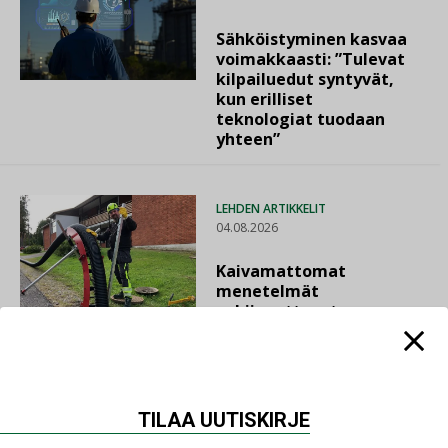
Sähköistyminen kasvaa
voimakkaasti: ”Tulevat
kilpailuedut syntyvät,
kun erilliset
teknologiat tuodaan
yhteen”
LEHDEN ARTIKKELIT
04.08.2026
Kaivamattomat
menetelmät
vakiinnuttavat
asemansa taloyhtiöissä
TILAA UUTISKIRJE