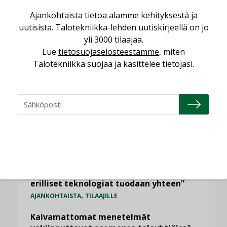
LUETUIMMAT UUTISET
Ajankohtaista tietoa alamme kehityksestä ja
uutisista. Talotekniikka-lehden uutiskirjeellä on jo
Viikko
Kuukausi
yli 3000 tilaajaa.
Lue
tietosuojaselosteestamme
, miten
Datakeskusurakointi on tekniikkalaji
Talotekniikka suojaa ja käsittelee tietojasi.
LEHDEN ARTIKKELIT
Jarno Hacklin Cervin yrityskaupasta:
”Asiakkaat hakevat kumppaneita, jotka
yhdistävät useita teknisiä osaamisalueita
saman katon alle”
AJANKOHTAISTA
Sähköistyminen kasvaa voimakkaasti:
”Tulevat kilpailuedut syntyvät, kun
erilliset teknologiat tuodaan yhteen”
,
AJANKOHTAISTA
TILAAJILLE
Kaivamattomat menetelmät