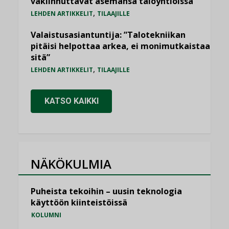
vakiinnuttavat asemansa taloyhtiöissä
,
LEHDEN ARTIKKELIT
TILAAJILLE
Valaistusasiantuntija: ”Talotekniikan
pitäisi helpottaa arkea, ei monimutkaistaa
sitä”
,
LEHDEN ARTIKKELIT
TILAAJILLE
KATSO KAIKKI
NÄKÖKULMIA
Puheista tekoihin – uusin teknologia
käyttöön kiinteistöissä
KOLUMNI