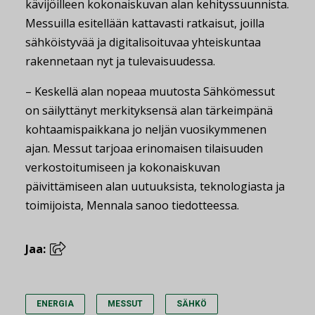
kävijöilleen kokonaiskuvan alan kehityssuunnista.
Messuilla esitellään kattavasti ratkaisut, joilla
sähköistyvää ja digitalisoituvaa yhteiskuntaa
rakennetaan nyt ja tulevaisuudessa.
– Keskellä alan nopeaa muutosta Sähkömessut
on säilyttänyt merkityksensä alan tärkeimpänä
kohtaamispaikkana jo neljän vuosikymmenen
ajan. Messut tarjoaa erinomaisen tilaisuuden
verkostoitumiseen ja kokonaiskuvan
päivittämiseen alan uutuuksista, teknologiasta ja
toimijoista, Mennala sanoo tiedotteessa.
Jaa:
ENERGIA
MESSUT
SÄHKÖ