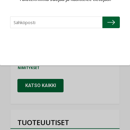
Consti
NIMITYKSET
Refair
NIMITYKSET
Granlund Oy
NIMITYKSET
Schneider Electric
NIMITYKSET
KATSO KAIKKI
TUOTEUUTISET