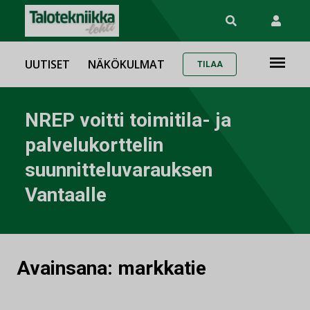
UUTISET
NÄKÖKULMAT
TILAA
NREP voitti toimitila- ja
palvelukorttelin
suunnitteluvarauksen
Vantaalle
Avainsana:
markkatie