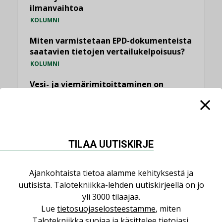
ilmanvaihtoa
KOLUMNI
Miten varmistetaan EPD-dokumenteista
saatavien tietojen vertailukelpoisuus?
KOLUMNI
Vesi- ja viemärimitoittaminen on
jämähtänyt ajassa paikalleen
MIELIPIDE
KATSO KAIKKI
TILAA UUTISKIRJE
Ajankohtaista tietoa alamme kehityksestä ja
uutisista. Talotekniikka-lehden uutiskirjeellä on jo
yli 3000 tilaajaa.
NIMITYKSET
Lue
tietosuojaselosteestamme
, miten
Talotekniikka suojaa ja käsittelee tietojasi.