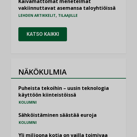
Kaivamattomat menetelmät
vakiinnuttavat asemansa taloyhtiöissä
,
LEHDEN ARTIKKELIT
TILAAJILLE
KATSO KAIKKI
NÄKÖKULMIA
Puheista tekoihin – uusin teknologia
käyttöön kiinteistöissä
KOLUMNI
Sähköistäminen säästää euroja
KOLUMNI
Yli miljoona kotia on vailla toimivaa