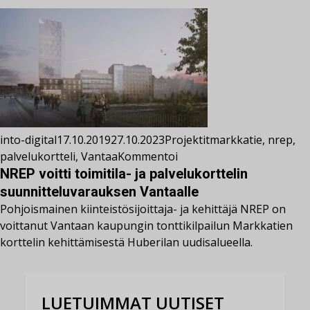
into-digital
17.10.2019
27.10.2023
Projektit
markkatie
,
nrep
,
palvelukortteli
,
Vantaa
Kommentoi
NREP voitti toimitila- ja palvelukorttelin
suunnitteluvarauksen Vantaalle
Pohjoismainen kiinteistösijoittaja- ja kehittäjä NREP on
voittanut Vantaan kaupungin tonttikilpailun Markkatien
korttelin kehittämisestä Huberilan uudisalueella.
LUETUIMMAT UUTISET