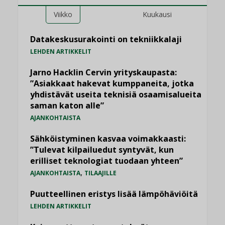
Viikko
Kuukausi
Datakeskusurakointi on tekniikkalaji
LEHDEN ARTIKKELIT
Jarno Hacklin Cervin yrityskaupasta:
”Asiakkaat hakevat kumppaneita, jotka
yhdistävät useita teknisiä osaamisalueita
saman katon alle”
AJANKOHTAISTA
Sähköistyminen kasvaa voimakkaasti:
”Tulevat kilpailuedut syntyvät, kun
erilliset teknologiat tuodaan yhteen”
,
AJANKOHTAISTA
TILAAJILLE
Puutteellinen eristys lisää lämpöhäviöitä
LEHDEN ARTIKKELIT