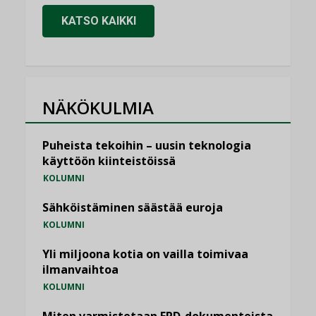
KATSO KAIKKI
NÄKÖKULMIA
Puheista tekoihin – uusin teknologia
käyttöön kiinteistöissä
KOLUMNI
Sähköistäminen säästää euroja
KOLUMNI
Yli miljoona kotia on vailla toimivaa
ilmanvaihtoa
KOLUMNI