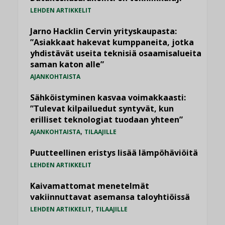
LEHDEN ARTIKKELIT
Jarno Hacklin Cervin yrityskaupasta:
”Asiakkaat hakevat kumppaneita, jotka
yhdistävät useita teknisiä osaamisalueita
saman katon alle”
AJANKOHTAISTA
Sähköistyminen kasvaa voimakkaasti:
”Tulevat kilpailuedut syntyvät, kun
erilliset teknologiat tuodaan yhteen”
,
AJANKOHTAISTA
TILAAJILLE
Puutteellinen eristys lisää lämpöhäviöitä
LEHDEN ARTIKKELIT
Kaivamattomat menetelmät
vakiinnuttavat asemansa taloyhtiöissä
,
LEHDEN ARTIKKELIT
TILAAJILLE