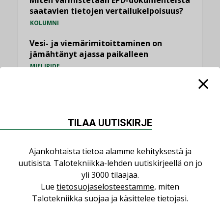
Miten varmistetaan EPD-dokumenteista
saatavien tietojen vertailukelpoisuus?
KOLUMNI
Vesi- ja viemärimitoittaminen on
jämähtänyt ajassa paikalleen
MIELIPIDE
KATSO KAIKKI
TILAA UUTISKIRJE
Ajankohtaista tietoa alamme kehityksestä ja
NIMITYKSET
uutisista. Talotekniikka-lehden uutiskirjeellä on jo
yli 3000 tilaajaa.
Consti
Lue
tietosuojaselosteestamme
, miten
NIMITYKSET
Talotekniikka suojaa ja käsittelee tietojasi.
Refair