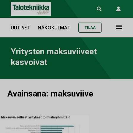
UUTISET
NÄKÖKULMAT
TILAA
Yritysten maksuviiveet
kasvoivat
Avainsana:
maksuviive