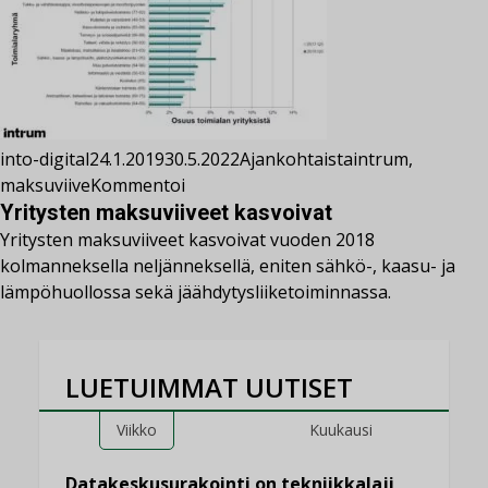
into-digital
24.1.2019
30.5.2022
Ajankohtaista
intrum
,
maksuviive
Kommentoi
Yritysten maksuviiveet kasvoivat
Yritysten maksuviiveet kasvoivat vuoden 2018
kolmanneksella neljänneksellä, eniten sähkö-, kaasu- ja
lämpöhuollossa sekä jäähdytysliiketoiminnassa.
LUETUIMMAT UUTISET
Viikko
Kuukausi
Datakeskusurakointi on tekniikkalaji