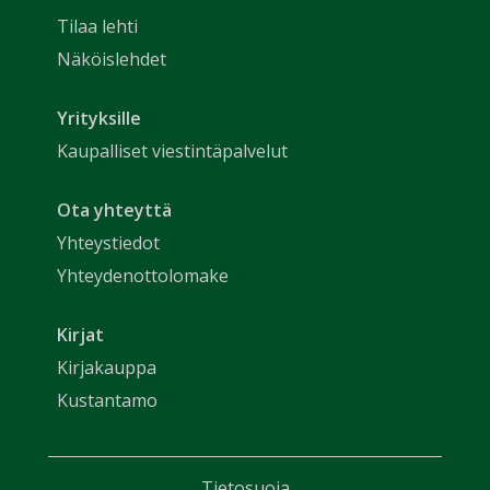
Tilaa lehti
Näköislehdet
Yrityksille
Kaupalliset viestintäpalvelut
Ota yhteyttä
Yhteystiedot
Yhteydenottolomake
Kirjat
Kirjakauppa
Kustantamo
Tietosuoja