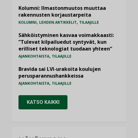
Kolumni: Ilmastonmuutos muuttaa
rakennusten korjaustarpeita
,
,
KOLUMNI
LEHDEN ARTIKKELIT
TILAAJILLE
Sähköistyminen kasvaa voimakkaasti:
”Tulevat kilpailuedut syntyvät, kun
erilliset teknologiat tuodaan yhteen”
,
AJANKOHTAISTA
TILAAJILLE
Bravida sai LVI-urakoita koulujen
perusparannushankkeissa
,
AJANKOHTAISTA
TILAAJILLE
KATSO KAIKKI