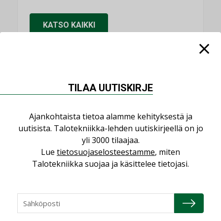
KATSO KAIKKI
NIMITYKSET
TILAA UUTISKIRJE
Consti
Ajankohtaista tietoa alamme kehityksestä ja
NIMITYKSET
uutisista. Talotekniikka-lehden uutiskirjeellä on jo
yli 3000 tilaajaa.
Refair
Lue
tietosuojaselosteestamme
, miten
NIMITYKSET
Talotekniikka suojaa ja käsittelee tietojasi.
Granlund Oy
NIMITYKSET
Schneider Electric