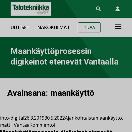
UUTISET
NÄKÖKULMAT
TILAA
Maankäyttöprosessin
digikeinot etenevät Vantaalla
Avainsana:
maankäyttö
into-digital
26.3.2019
30.5.2022
Ajankohtaista
maankäyttö
,
matti
,
Vantaa
Kommentoi