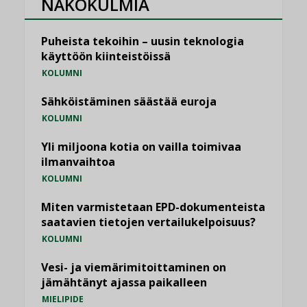
NÄKÖKULMIA
Puheista tekoihin – uusin teknologia
käyttöön kiinteistöissä
KOLUMNI
Sähköistäminen säästää euroja
KOLUMNI
Yli miljoona kotia on vailla toimivaa
ilmanvaihtoa
KOLUMNI
Miten varmistetaan EPD-dokumenteista
saatavien tietojen vertailukelpoisuus?
KOLUMNI
Vesi- ja viemärimitoittaminen on
jämähtänyt ajassa paikalleen
MIELIPIDE