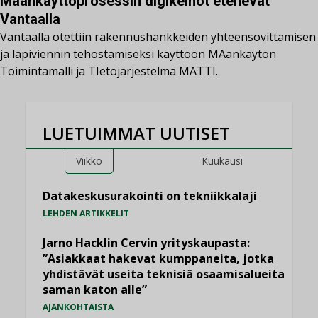
Maankäyttöprosessin digikeinot etenevät
Vantaalla
Vantaalla otettiin rakennushankkeiden yhteensovittamisen
ja läpiviennin tehostamiseksi käyttöön MAankäytön
Toimintamalli ja TIetojärjestelmä MATTI.
LUETUIMMAT UUTISET
Viikko
Kuukausi
Datakeskusurakointi on tekniikkalaji
LEHDEN ARTIKKELIT
Jarno Hacklin Cervin yrityskaupasta:
”Asiakkaat hakevat kumppaneita, jotka
yhdistävät useita teknisiä osaamisalueita
saman katon alle”
AJANKOHTAISTA