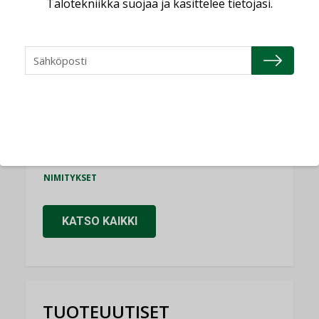
Talotekniikka suojaa ja käsittelee tietojasi.
Consti
NIMITYKSET
Refair
NIMITYKSET
Granlund Oy
NIMITYKSET
Schneider Electric
NIMITYKSET
KATSO KAIKKI
TUOTEUUTISET