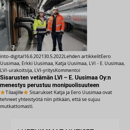
into-digital
16.6.2021
30.5.2022
Lehden artikkelit
Eero
Uusimaa
,
Erkki Uusimaa
,
Katja Uusimaa
,
LVI - E. Uusimaa
,
LVI-urakoitsija
,
LVI-yritys
Kommentoi
Sisarusten vetämän LVI – E. Uusimaa Oy:n
menestys perustuu monipuolisuuteen
Tilaajille
Sisarukset Katja ja Eero Uusimaa ovat
tehneet yhteistyötä niin pitkään, että se sujuu
mutkattomasti.