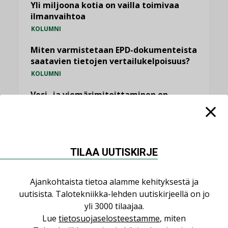
Yli miljoona kotia on vailla toimivaa
ilmanvaihtoa
KOLUMNI
Miten varmistetaan EPD-dokumenteista
saatavien tietojen vertailukelpoisuus?
KOLUMNI
Vesi- ja viemärimitoittaminen on
jämähtänyt ajassa paikalleen
MIELIPIDE
KATSO KAIKKI
TILAA UUTISKIRJE
Ajankohtaista tietoa alamme kehityksestä ja
uutisista. Talotekniikka-lehden uutiskirjeellä on jo
yli 3000 tilaajaa.
NIMITYKSET
Lue
tietosuojaselosteestamme
, miten