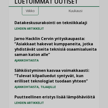
LUETUIMMAT UUTISET
Viikko
Kuukausi
Datakeskusurakointi on tekniikkalaji
LEHDEN ARTIKKELIT
Jarno Hacklin Cervin yrityskaupasta:
”Asiakkaat hakevat kumppaneita, jotka
yhdistävät useita teknisiä osaamisalueita
saman katon alle”
AJANKOHTAISTA
Sähköistyminen kasvaa voimakkaasti:
”Tulevat kilpailuedut syntyvät, kun
erilliset teknologiat tuodaan yhteen”
,
AJANKOHTAISTA
TILAAJILLE
Puutteellinen eristys lisää lämpöhäviöitä
LEHDEN ARTIKKELIT