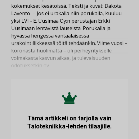
kokemukset kesätöissä. Teksti ja kuvat: Dakota
Lavento – Jos ei urakalla niin porukalla, kuuluu
yksi LVI - E. Uusimaa Oy:n perustajan Erkki
Uusimaan lentävistä lauseista. Porukalla ja
hyvässä hengessä vantaalaisessa
urakointiliikkeessä töitä tehdäänkin. Viime vuosi –
koronasta huolimatta – oli perheyritykselle
voimakasta kasvun aikaa, ja tulevaisuuden
odotuksetkin ov...
Tämä artikkeli on tarjolla vain
Talotekniikka-lehden tilaajille.