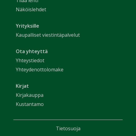
Tilaa lehti
Näköislehdet
Yrityksille
Kaupalliset viestintäpalvelut
Ota yhteyttä
Yhteystiedot
Yhteydenottolomake
Kirjat
Kirjakauppa
Kustantamo
Tietosuoja