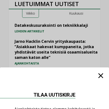
LUETUIMMAT UUTISET
Viikko
Kuukausi
Datakeskusurakointi on tekniikkalaji
LEHDEN ARTIKKELIT
Jarno Hacklin Cervin yrityskaupasta:
”Asiakkaat hakevat kumppaneita, jotka
yhdistävät useita teknisiä osaamisalueita
saman katon alle”
AJANKOHTAISTA
Sähköistyminen kasvaa voimakkaasti:
”Tulevat kilpailuedut syntyvät, kun
erilliset teknologiat tuodaan yhteen”
,
AJANKOHTAISTA
TILAAJILLE
TILAA UUTISKIRJE
Kaivamattomat menetelmät
vakiinnuttavat asemansa taloyhtiöissä