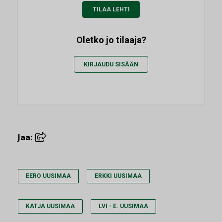
TILAA LEHTI
Oletko jo tilaaja?
KIRJAUDU SISÄÄN
Jaa:
EERO UUSIMAA
ERKKI UUSIMAA
KATJA UUSIMAA
LVI - E. UUSIMAA