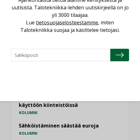
Ajankohtaista tietoa alamme kehityksestä ja
,
LEHDEN ARTIKKELIT
TILAAJILLE
uutisista. Talotekniikka-lehden uutiskirjeellä on jo
yli 3000 tilaajaa.
Puutteellinen eristys lisää lämpöhäviöitä
Lue
tietosuojaselosteestamme
, miten
LEHDEN ARTIKKELIT
Talotekniikka suojaa ja käsittelee tietojasi.
KATSO KAIKKI
NÄKÖKULMIA
Puheista tekoihin – uusin teknologia
käyttöön kiinteistöissä
KOLUMNI
Sähköistäminen säästää euroja
KOLUMNI