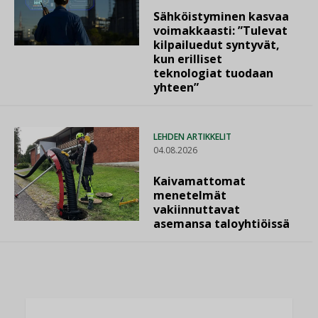
Sähköistyminen kasvaa
voimakkaasti: ”Tulevat
kilpailuedut syntyvät,
kun erilliset
teknologiat tuodaan
yhteen”
LEHDEN ARTIKKELIT
04.08.2026
Kaivamattomat
menetelmät
vakiinnuttavat
asemansa taloyhtiöissä