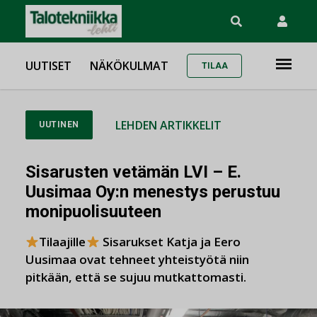
UUTISET
NÄKÖKULMAT
TILAA
LEHDEN ARTIKKELIT
UUTINEN
Sisarusten vetämän LVI – E.
Uusimaa Oy:n menestys perustuu
monipuolisuuteen
Tilaajille
Sisarukset Katja ja Eero
Uusimaa ovat tehneet yhteistyötä niin
pitkään, että se sujuu mutkattomasti.