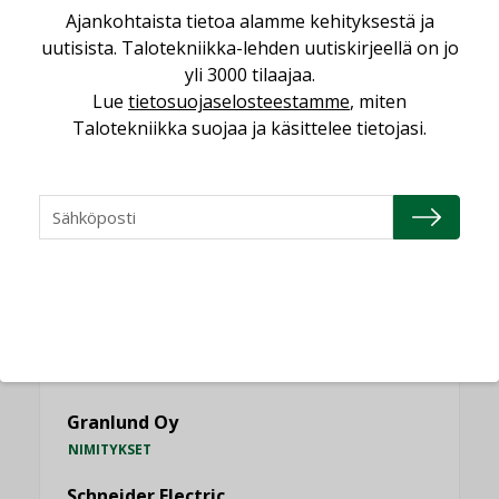
MIELIPIDE
Ajankohtaista tietoa alamme kehityksestä ja
uutisista. Talotekniikka-lehden uutiskirjeellä on jo
yli 3000 tilaajaa.
KATSO KAIKKI
Lue
tietosuojaselosteestamme
, miten
Talotekniikka suojaa ja käsittelee tietojasi.
NIMITYKSET
Consti
NIMITYKSET
Refair
NIMITYKSET
Granlund Oy
NIMITYKSET
Schneider Electric