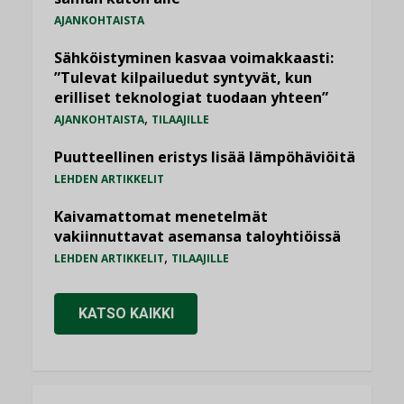
AJANKOHTAISTA
Sähköistyminen kasvaa voimakkaasti:
”Tulevat kilpailuedut syntyvät, kun
erilliset teknologiat tuodaan yhteen”
,
AJANKOHTAISTA
TILAAJILLE
Puutteellinen eristys lisää lämpöhäviöitä
LEHDEN ARTIKKELIT
Kaivamattomat menetelmät
vakiinnuttavat asemansa taloyhtiöissä
,
LEHDEN ARTIKKELIT
TILAAJILLE
KATSO KAIKKI