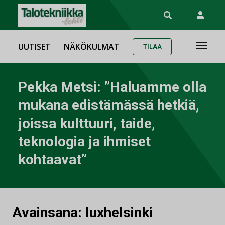
UUTISET
NÄKÖKULMAT
TILAA
Pekka Metsi: ”Haluamme olla
mukana edistämässä hetkiä,
joissa kulttuuri, taide,
teknologia ja ihmiset
kohtaavat”
Avainsana:
luxhelsinki