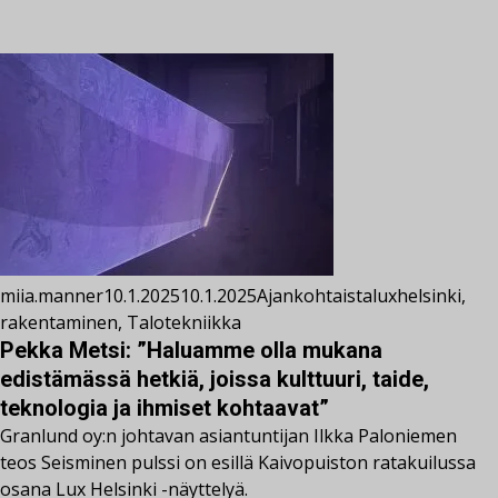
miia.manner
10.1.2025
10.1.2025
Ajankohtaista
luxhelsinki
,
rakentaminen
,
Talotekniikka
Pekka Metsi: ”Haluamme olla mukana
edistämässä hetkiä, joissa kulttuuri, taide,
teknologia ja ihmiset kohtaavat”
Granlund oy:n johtavan asiantuntijan Ilkka Paloniemen
teos Seisminen pulssi on esillä Kaivopuiston ratakuilussa
osana Lux Helsinki -näyttelyä.