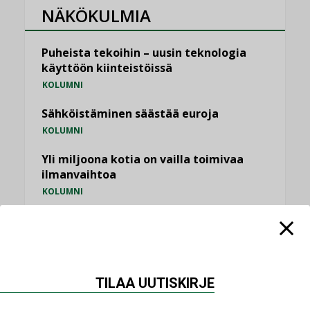
NÄKÖKULMIA
Puheista tekoihin – uusin teknologia
käyttöön kiinteistöissä
KOLUMNI
Sähköistäminen säästää euroja
KOLUMNI
Yli miljoona kotia on vailla toimivaa
ilmanvaihtoa
KOLUMNI
Miten varmistetaan EPD-dokumenteista
saatavien tietojen vertailukelpoisuus?
KOLUMNI
Vesi- ja viemärimitoittaminen on
TILAA UUTISKIRJE
jämähtänyt ajassa paikalleen