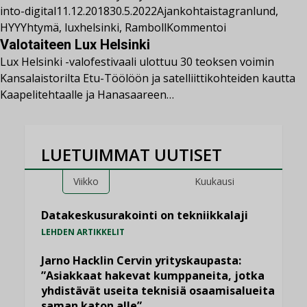
into-digital
11.12.2018
30.5.2022
Ajankohtaista
granlund
,
HYYYhtymä
,
luxhelsinki
,
Ramboll
Kommentoi
Valotaiteen Lux Helsinki
Lux Helsinki -valofestivaali ulottuu 30 teoksen voimin
Kansalaistorilta Etu-Töölöön ja satelliittikohteiden kautta
Kaapelitehtaalle ja Hanasaareen…
LUETUIMMAT UUTISET
Viikko
Kuukausi
Datakeskusurakointi on tekniikkalaji
LEHDEN ARTIKKELIT
Jarno Hacklin Cervin yrityskaupasta:
”Asiakkaat hakevat kumppaneita, jotka
yhdistävät useita teknisiä osaamisalueita
saman katon alle”