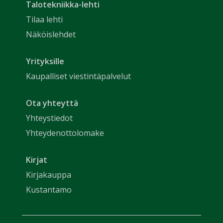
Talotekniikka-lehti
Tilaa lehti
Näköislehdet
Yrityksille
Kaupalliset viestintäpalvelut
Ota yhteyttä
Yhteystiedot
Yhteydenottolomake
Kirjat
Kirjakauppa
Kustantamo