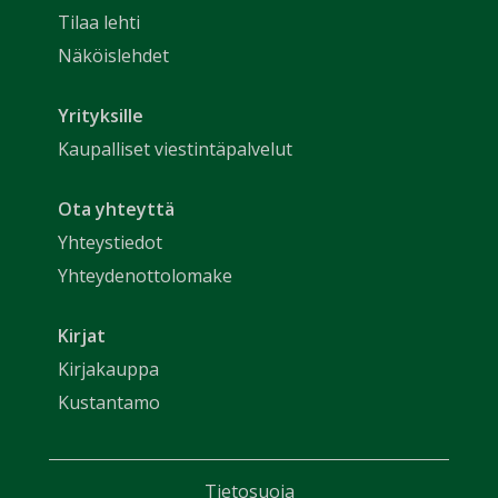
Tilaa lehti
Näköislehdet
Yrityksille
Kaupalliset viestintäpalvelut
Ota yhteyttä
Yhteystiedot
Yhteydenottolomake
Kirjat
Kirjakauppa
Kustantamo
Tietosuoja