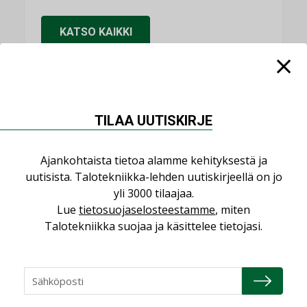
KATSO KAIKKI
NIMITYKSET
TILAA UUTISKIRJE
Consti
Ajankohtaista tietoa alamme kehityksestä ja
NIMITYKSET
uutisista. Talotekniikka-lehden uutiskirjeellä on jo
yli 3000 tilaajaa.
Refair
Lue
tietosuojaselosteestamme
, miten
NIMITYKSET
Talotekniikka suojaa ja käsittelee tietojasi.
Granlund Oy
NIMITYKSET
Schneider Electric