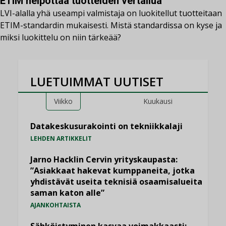
ETIM helpottaa tuotteiden vertailua
LVI-alalla yhä useampi valmistaja on luokitellut tuotteitaan
ETIM-standardin mukaisesti. Mistä standardissa on kyse ja
miksi luokittelu on niin tärkeää?
LUETUIMMAT UUTISET
Viikko
Kuukausi
Datakeskusurakointi on tekniikkalaji
LEHDEN ARTIKKELIT
Jarno Hacklin Cervin yrityskaupasta:
”Asiakkaat hakevat kumppaneita, jotka
yhdistävät useita teknisiä osaamisalueita
saman katon alle”
AJANKOHTAISTA