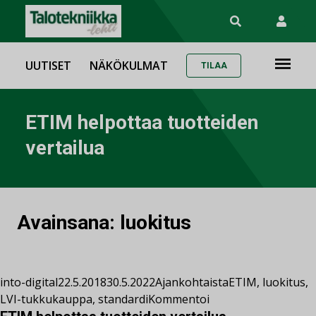
UUTISET
NÄKÖKULMAT
TILAA
ETIM helpottaa tuotteiden
vertailua
Avainsana:
luokitus
into-digital
22.5.2018
30.5.2022
Ajankohtaista
ETIM
,
luokitus
,
LVI-tukkukauppa
,
standardi
Kommentoi