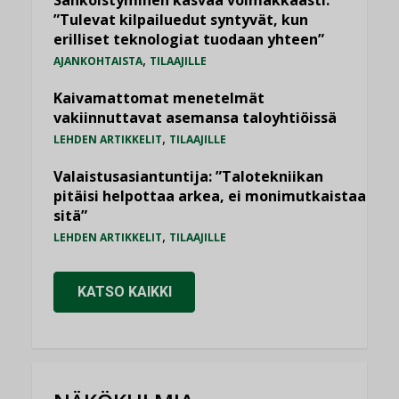
Sähköistyminen kasvaa voimakkaasti:
”Tulevat kilpailuedut syntyvät, kun
erilliset teknologiat tuodaan yhteen”
,
AJANKOHTAISTA
TILAAJILLE
Kaivamattomat menetelmät
vakiinnuttavat asemansa taloyhtiöissä
,
LEHDEN ARTIKKELIT
TILAAJILLE
Valaistusasiantuntija: ”Talotekniikan
pitäisi helpottaa arkea, ei monimutkaistaa
sitä”
,
LEHDEN ARTIKKELIT
TILAAJILLE
KATSO KAIKKI