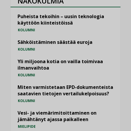
NÄKÖKULMIA
Puheista tekoihin – uusin teknologia
käyttöön kiinteistöissä
KOLUMNI
Sähköistäminen säästää euroja
KOLUMNI
Yli miljoona kotia on vailla toimivaa
ilmanvaihtoa
KOLUMNI
Miten varmistetaan EPD-dokumenteista
saatavien tietojen vertailukelpoisuus?
KOLUMNI
Vesi- ja viemärimitoittaminen on
jämähtänyt ajassa paikalleen
MIELIPIDE