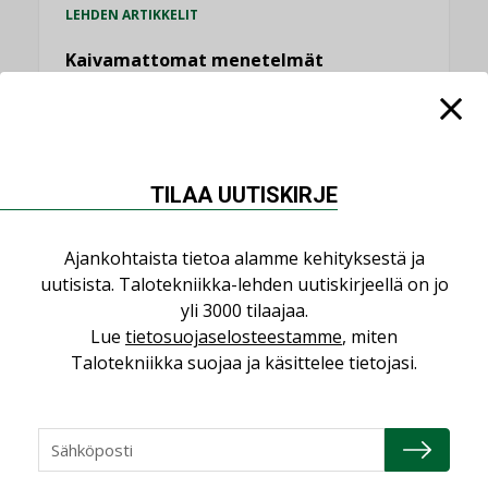
LEHDEN ARTIKKELIT
Kaivamattomat menetelmät
vakiinnuttavat asemansa taloyhtiöissä
,
LEHDEN ARTIKKELIT
TILAAJILLE
KATSO KAIKKI
TILAA UUTISKIRJE
Ajankohtaista tietoa alamme kehityksestä ja
uutisista. Talotekniikka-lehden uutiskirjeellä on jo
NÄKÖKULMIA
yli 3000 tilaajaa.
Lue
tietosuojaselosteestamme
, miten
Talotekniikka suojaa ja käsittelee tietojasi.
Puheista tekoihin – uusin teknologia
käyttöön kiinteistöissä
KOLUMNI
Sähköistäminen säästää euroja