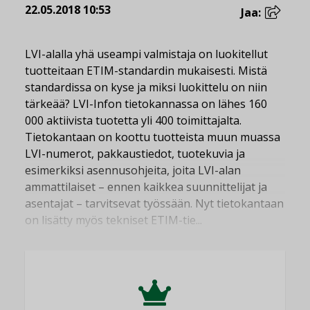
22.05.2018 10:53
Jaa:
LVI-alalla yhä useampi valmistaja on luokitellut
tuotteitaan ETIM-standardin mukaisesti. Mistä
standardissa on kyse ja miksi luokittelu on niin
tärkeää? LVI-Infon tietokannassa on lähes 160
000 aktiivista tuotetta yli 400 toimittajalta.
Tietokantaan on koottu tuotteista muun muassa
LVI-numerot, pakkaustiedot, tuotekuvia ja
esimerkiksi asennusohjeita, joita LVI-alan
ammattilaiset – ennen kaikkea suunnittelijat ja
asentajat – tarvitsevat työssään. Nyt tietokantaan
on lisätty myös tekniset ETIM-tie...