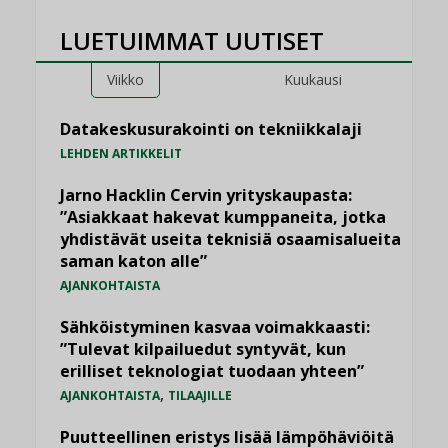
LUETUIMMAT UUTISET
Viikko
Kuukausi
Datakeskusurakointi on tekniikkalaji
LEHDEN ARTIKKELIT
Jarno Hacklin Cervin yrityskaupasta:
”Asiakkaat hakevat kumppaneita, jotka
yhdistävät useita teknisiä osaamisalueita
saman katon alle”
AJANKOHTAISTA
Sähköistyminen kasvaa voimakkaasti:
”Tulevat kilpailuedut syntyvät, kun
erilliset teknologiat tuodaan yhteen”
,
AJANKOHTAISTA
TILAAJILLE
Puutteellinen eristys lisää lämpöhäviöitä