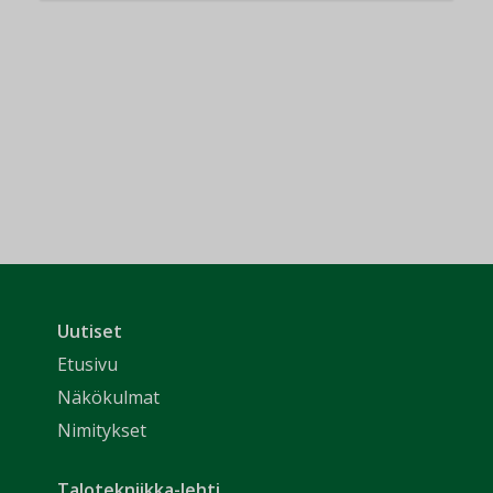
Uutiset
Etusivu
Näkökulmat
Nimitykset
Talotekniikka-lehti