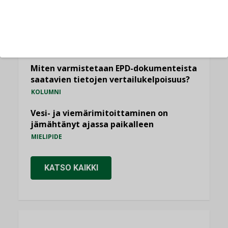
KOLUMNI
Yli miljoona kotia on vailla toimivaa
ilmanvaihtoa
KOLUMNI
Miten varmistetaan EPD-dokumenteista
saatavien tietojen vertailukelpoisuus?
KOLUMNI
Vesi- ja viemärimitoittaminen on
jämähtänyt ajassa paikalleen
MIELIPIDE
KATSO KAIKKI