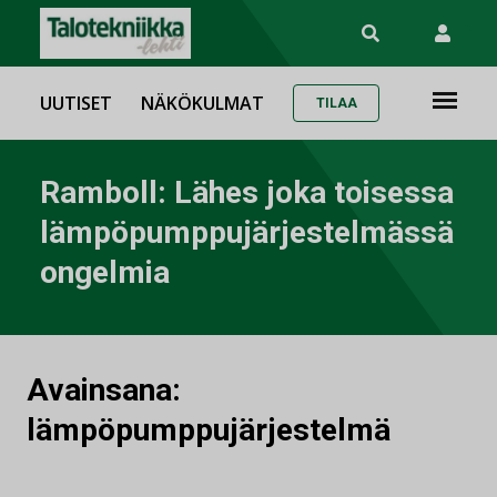
UUTISET
NÄKÖKULMAT
TILAA
Ramboll: Lähes joka toisessa
lämpöpumppujärjestelmässä
ongelmia
Avainsana:
lämpöpumppujärjestelmä