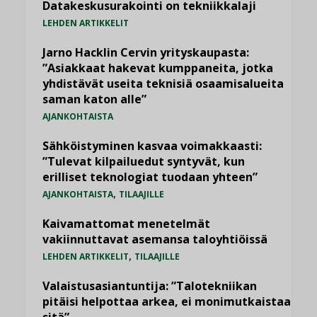
Datakeskusurakointi on tekniikkalaji
LEHDEN ARTIKKELIT
Jarno Hacklin Cervin yrityskaupasta:
”Asiakkaat hakevat kumppaneita, jotka
yhdistävät useita teknisiä osaamisalueita
saman katon alle”
AJANKOHTAISTA
Sähköistyminen kasvaa voimakkaasti:
”Tulevat kilpailuedut syntyvät, kun
erilliset teknologiat tuodaan yhteen”
,
AJANKOHTAISTA
TILAAJILLE
Kaivamattomat menetelmät
vakiinnuttavat asemansa taloyhtiöissä
,
LEHDEN ARTIKKELIT
TILAAJILLE
Valaistusasiantuntija: ”Talotekniikan
pitäisi helpottaa arkea, ei monimutkaistaa
sitä”