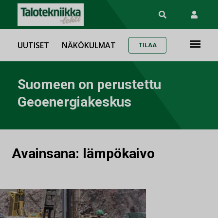
UUTISET
NÄKÖKULMAT
TILAA
Suomeen on perustettu
Geoenergiakeskus
Avainsana:
lämpökaivo