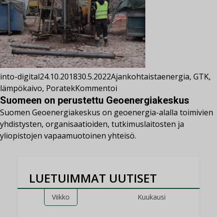
into-digital
24.10.2018
30.5.2022
Ajankohtaista
energia
,
GTK
,
lämpökaivo
,
Poratek
Kommentoi
Suomeen on perustettu Geoenergiakeskus
Suomen Geoenergiakeskus on geoenergia-alalla toimivien
yhdistysten, organisaatioiden, tutkimuslaitosten ja
yliopistojen vapaamuotoinen yhteisö.
LUETUIMMAT UUTISET
Viikko
Kuukausi