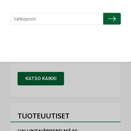
NIMITYKSET
Refair
NIMITYKSET
Granlund Oy
NIMITYKSET
Schneider Electric
NIMITYKSET
KATSO KAIKKI
TUOTEUUTISET