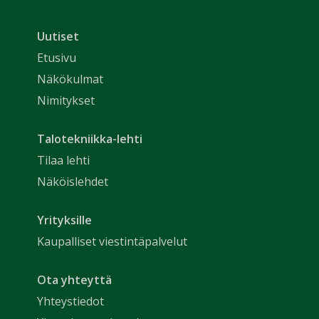
Uutiset
Etusivu
Näkökulmat
Nimitykset
Talotekniikka-lehti
Tilaa lehti
Näköislehdet
Yrityksille
Kaupalliset viestintäpalvelut
Ota yhteyttä
Yhteystiedot