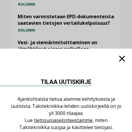
KOLUMNI
Miten varmistetaan EPD-dokumenteista
saatavien tietojen vertailukelpoisuus?
KOLUMNI
Vesi- ja viemärimitoittaminen on
jämähtänyt ajassa paikalleen
MIELIPIDE
KATSO KAIKKI
TILAA UUTISKIRJE
Ajankohtaista tietoa alamme kehityksestä ja
uutisista. Talotekniikka-lehden uutiskirjeellä on jo
NIMITYKSET
yli 3000 tilaajaa.
Lue
tietosuojaselosteestamme
, miten
Talotekniikka suojaa ja käsittelee tietojasi.
Consti