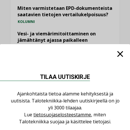
Miten varmistetaan EPD-dokumenteista
saatavien tietojen vertailukelpoisuus?
KOLUMNI
Vesi- ja viemärimitoittaminen on
jämähtänyt ajassa paikalleen
MIELIPIDE
KATSO KAIKKI
TILAA UUTISKIRJE
Ajankohtaista tietoa alamme kehityksestä ja
NIMITYKSET
uutisista. Talotekniikka-lehden uutiskirjeellä on jo
yli 3000 tilaajaa.
Lue
tietosuojaselosteestamme
, miten
Consti
Talotekniikka suojaa ja käsittelee tietojasi.
NIMITYKSET