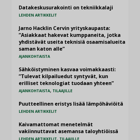
Datakeskusurakointi on tekniikkalaji
LEHDEN ARTIKKELIT
Jarno Hacklin Cervin yrityskaupasta:
”Asiakkaat hakevat kumppaneita, jotka
yhdistävät useita teknisiä osaamisalueita
saman katon alle”
AJANKOHTAISTA
Sähköistyminen kasvaa voimakkaasti:
”Tulevat kilpailuedut syntyvät, kun
erilliset teknologiat tuodaan yhteen”
,
AJANKOHTAISTA
TILAAJILLE
Puutteellinen eristys lisää lämpöhäviöitä
LEHDEN ARTIKKELIT
Kaivamattomat menetelmät
vakiinnuttavat asemansa taloyhtiöissä
,
LEHDEN ARTIKKELIT
TILAAJILLE