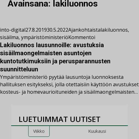
Avainsana:
lakiluonnos
into-digital
27.8.2019
30.5.2022
Ajankohtaista
lakiluonnos
,
sisäilma
,
ympäristöministeriö
Kommentoi
Lakiluonnos lausunnoille: avustuksia
sisäilmaongelmaisten asuntojen
kuntotutkimuksiin ja perusparannusten
suunnitteluun
Ympäristöministeriö pyytää lausuntoja luonnoksesta
hallituksen esitykseksi, jolla otettaisiin käyttöön avustukset
kosteus- ja homevaurioituneiden ja sisäilmaongelmaisten…
LUETUIMMAT UUTISET
Viikko
Kuukausi