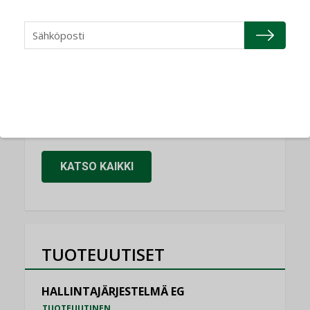
Refair
NIMITYKSET
Granlund Oy
NIMITYKSET
Schneider Electric
NIMITYKSET
KATSO KAIKKI
TUOTEUUTISET
HALLINTAJÄRJESTELMÄ EG
TUOTEUUTINEN