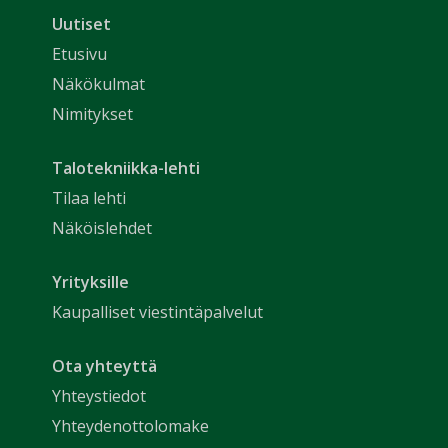
Uutiset
Etusivu
Näkökulmat
Nimitykset
Talotekniikka-lehti
Tilaa lehti
Näköislehdet
Yrityksille
Kaupalliset viestintäpalvelut
Ota yhteyttä
Yhteystiedot
Yhteydenottolomake