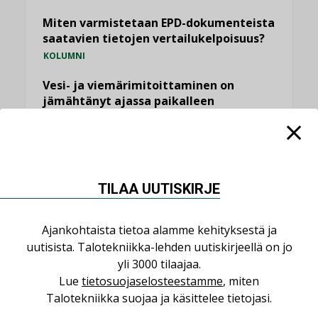
Miten varmistetaan EPD-dokumenteista
saatavien tietojen vertailukelpoisuus?
KOLUMNI
Vesi- ja viemärimitoittaminen on
jämähtänyt ajassa paikalleen
MIELIPIDE
KATSO KAIKKI
TILAA UUTISKIRJE
Ajankohtaista tietoa alamme kehityksestä ja
uutisista. Talotekniikka-lehden uutiskirjeellä on jo
NIMITYKSET
yli 3000 tilaajaa.
Lue
tietosuojaselosteestamme
, miten
Consti
Talotekniikka suojaa ja käsittelee tietojasi.
NIMITYKSET