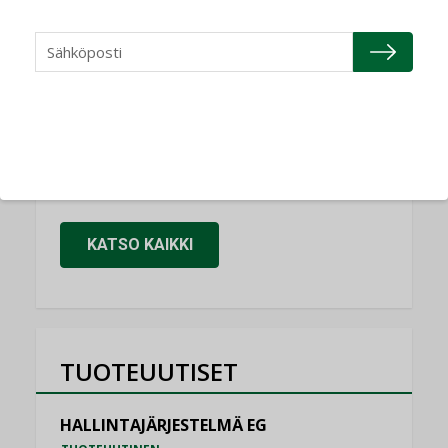
Refair
NIMITYKSET
Granlund Oy
NIMITYKSET
Schneider Electric
NIMITYKSET
KATSO KAIKKI
TUOTEUUTISET
HALLINTAJÄRJESTELMÄ EG