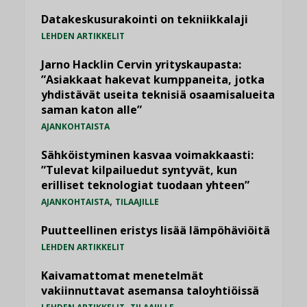
Datakeskusurakointi on tekniikkalaji
LEHDEN ARTIKKELIT
Jarno Hacklin Cervin yrityskaupasta:
”Asiakkaat hakevat kumppaneita, jotka
yhdistävät useita teknisiä osaamisalueita
saman katon alle”
AJANKOHTAISTA
Sähköistyminen kasvaa voimakkaasti:
”Tulevat kilpailuedut syntyvät, kun
erilliset teknologiat tuodaan yhteen”
,
AJANKOHTAISTA
TILAAJILLE
Puutteellinen eristys lisää lämpöhäviöitä
LEHDEN ARTIKKELIT
Kaivamattomat menetelmät
vakiinnuttavat asemansa taloyhtiöissä
,