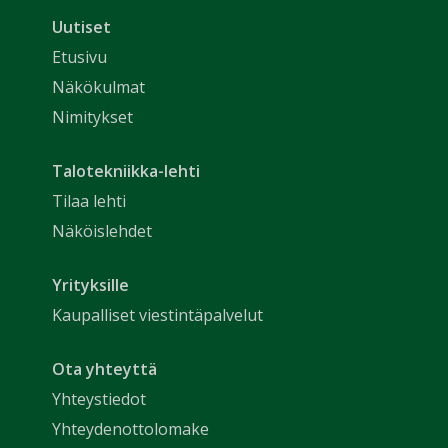
Uutiset
Etusivu
Näkökulmat
Nimitykset
Talotekniikka-lehti
Tilaa lehti
Näköislehdet
Yrityksille
Kaupalliset viestintäpalvelut
Ota yhteyttä
Yhteystiedot
Yhteydenottolomake