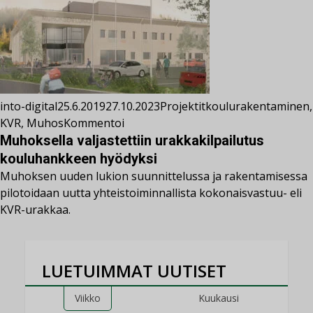
into-digital
25.6.2019
27.10.2023
Projektit
koulurakentaminen
,
KVR
,
Muhos
Kommentoi
Muhoksella valjastettiin urakkakilpailutus
kouluhankkeen hyödyksi
Muhoksen uuden lukion suunnittelussa ja rakentamisessa
pilotoidaan uutta yhteistoiminnallista kokonaisvastuu- eli
KVR-urakkaa.
LUETUIMMAT UUTISET
Viikko
Kuukausi