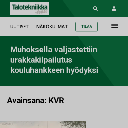
UUTISET
NÄKÖKULMAT
TILAA
Muhoksella valjastettiin
urakkakilpailutus
kouluhankkeen hyödyksi
Avainsana:
KVR