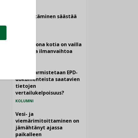
KOLUMNI
Sähköistäminen säästää
euroja
KOLUMNI
Yli miljoona kotia on vailla
toimivaa ilmanvaihtoa
KOLUMNI
Miten varmistetaan EPD-
dokumenteista saatavien
tietojen
vertailukelpoisuus?
KOLUMNI
Vesi- ja
viemärimitoittaminen on
jämähtänyt ajassa
paikalleen