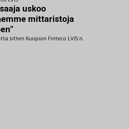
saaja uskoo
aemme mittaristoja
een”
tta sitten Kuopion Finteco LVIS:n.