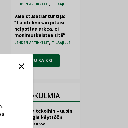
,
LEHDEN ARTIKKELIT
TILAAJILLE
Valaistusasiantuntija:
”Talotekniikan pitäisi
helpottaa arkea, ei
monimutkaistaa sitä”
,
LEHDEN ARTIKKELIT
TILAAJILLE
KATSO KAIKKI
NÄKÖKULMIA
a.
Puheista tekoihin – uusin
aa.
teknologia käyttöön
a
kiinteistöissä