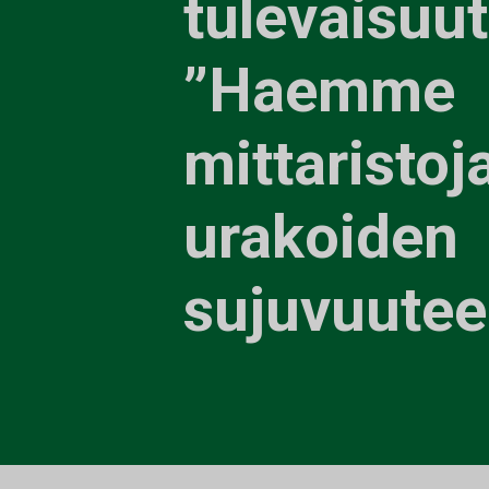
tulevaisuu
”Haemme
mittaristoj
urakoiden
sujuvuutee