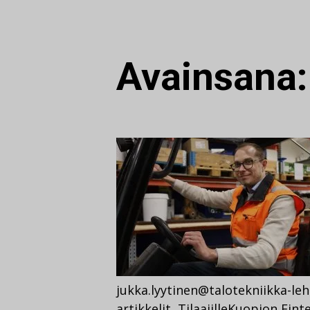
Avainsana
jukka.lyytinen@talotekniikka-leht
artikkelit
,
Tilaajille
Kuopion Finte