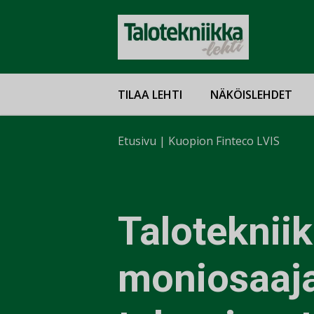
TILAA LEHTI
NÄKÖISLEHDET
Etusivu
|
Kuopion Finteco LVIS
Taloteknii
moniosaaj