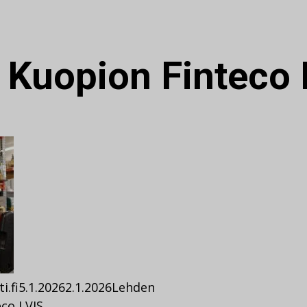
:
Kuopion Finteco 
i.fi
5.1.2026
2.1.2026
Lehden
co LVIS