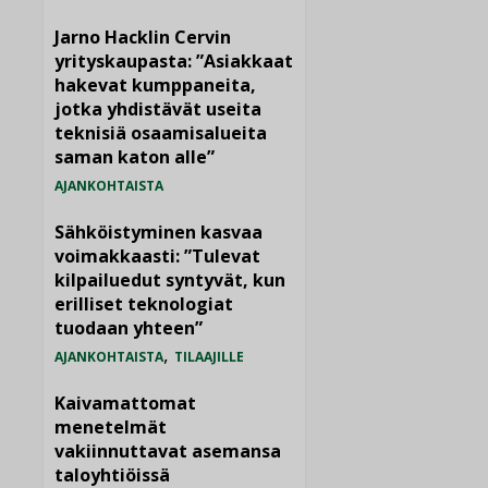
Jarno Hacklin Cervin
yrityskaupasta: ”Asiakkaat
hakevat kumppaneita,
jotka yhdistävät useita
teknisiä osaamisalueita
saman katon alle”
AJANKOHTAISTA
Sähköistyminen kasvaa
voimakkaasti: ”Tulevat
kilpailuedut syntyvät, kun
erilliset teknologiat
tuodaan yhteen”
,
AJANKOHTAISTA
TILAAJILLE
Kaivamattomat
menetelmät
vakiinnuttavat asemansa
taloyhtiöissä