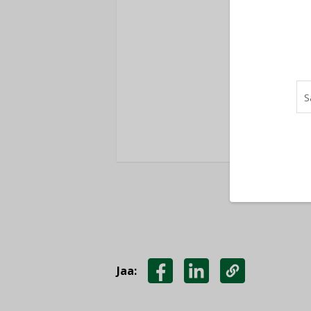
Ole
K
Jaa:
JAA
JAA
KOPIOI
FACEBOOKISSA
LINKEDINISSÄ
LINKKI