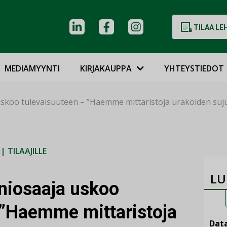
TILAA LE
MEDIAMYYNTI
KIRJAKAUPPA
YHTEYSTIEDOT
skoo tulevaisuuteen – ”Haemme mittaristoja urakoiden suj
|
TILAAJILLE
LU
niosaaja uskoo
 ”Haemme mittaristoja
Data