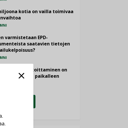
miljoona kotia on vailla toimivaa
anvaihtoa
MNI
n varmistetaan EPD-
menteista saatavien tietojen
ailukelpoisuus?
MNI
- ja viemärimitoittaminen on
htänyt ajassa paikalleen
PIDE
KATSO KAIKKI
a.
aa.