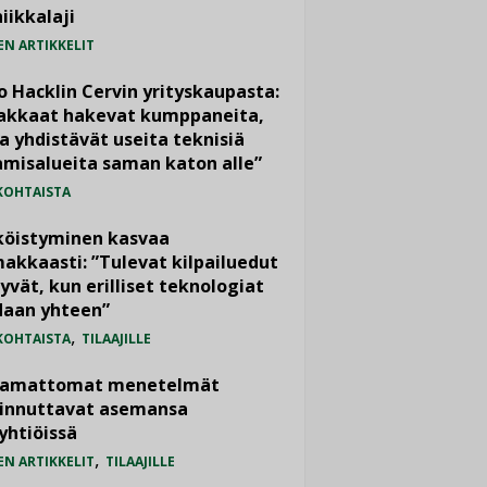
iikkalaji
EN ARTIKKELIT
o Hacklin Cervin yrityskaupasta:
iakkaat hakevat kumppaneita,
a yhdistävät useita teknisiä
misalueita saman katon alle”
KOHTAISTA
köistyminen kasvaa
akkaasti: ”Tulevat kilpailuedut
yvät, kun erilliset teknologiat
daan yhteen”
,
KOHTAISTA
TILAAJILLE
vamattomat menetelmät
iinnuttavat asemansa
yhtiöissä
,
EN ARTIKKELIT
TILAAJILLE