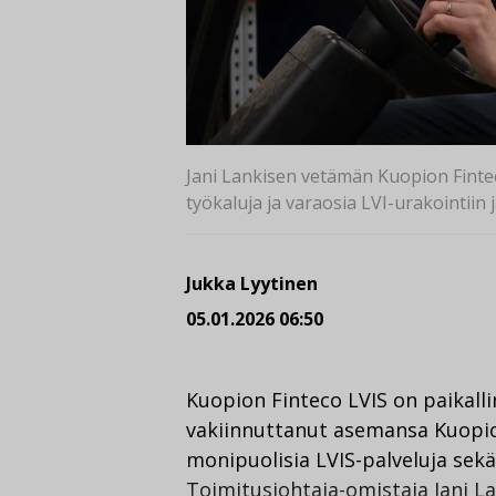
Jani Lankisen vetämän Kuopion Fintec
työkaluja ja varaosia LVI-urakointiin 
Jukka Lyytinen
05.01.2026 06:50
Kuopion Finteco LVIS on paikall
vakiinnuttanut asemansa Kuopio
monipuolisia LVIS-palveluja sekä
Toimitusjohtaja-omistaja Jani La