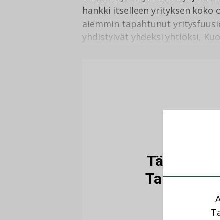
hankki itselleen yrityksen koko 
aiemmin tapahtunut yritysfuusio,
yhdistyivät yhdeksi yhtiöksi, Kuo
Tämä artikk
Talotekniik
A
Ta