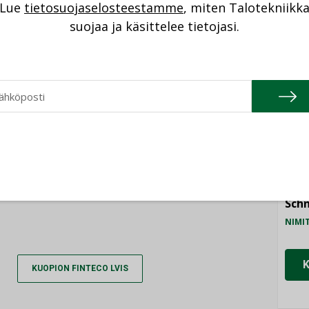
Lue
tietosuojaselosteestamme
, miten Talotekniikk
NI
suojaa ja käsittelee tietojasi.
tko jo tilaaja?
Cons
NIMI
IRJAUDU SISÄÄN
Refa
NIMI
Gra
NIMI
Schn
NIMI
KUOPION FINTECO LVIS