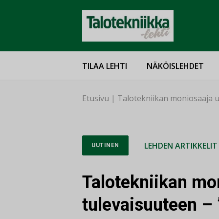
TILAA LEHTI
NÄKÖISLEHDET
Etusivu
|
Talotekniikan moniosaaja u
LEHDEN ARTIKKELIT
UUTINEN
Talotekniikan mo
tulevaisuuteen –