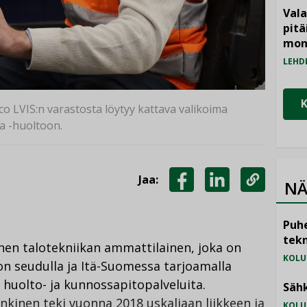
Vala
pitä
mon
LEHD
o LVIS:n varastosta löytyy kattava valikoima
ja -huoltoon.
Jaa:
NÄ
JAA
JAA
KOPIOI
FACEBOOKISSA
LINKEDINISSÄ
LINKKI
Puhe
tekn
inen talotekniikan ammattilainen, joka on
KOLU
n seudulla ja Itä-Suomessa tarjoamalla
 huolto- ja kunnossapitopalveluita.
Sähk
nkinen teki vuonna 2018 uskaliaan liikkeen ja
KOLU