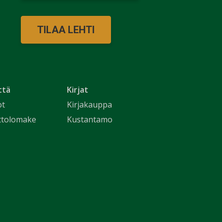
TILAA LEHTI
ttä
Kirjat
ot
Kirjakauppa
ttolomake
Kustantamo