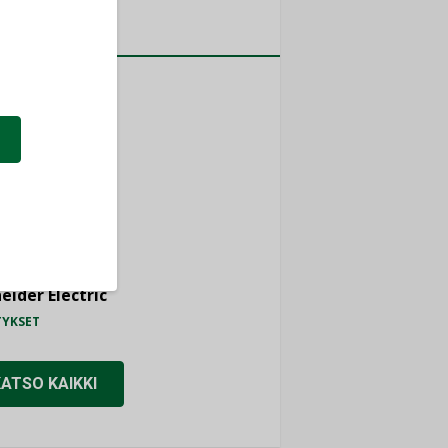
a
MITYKSET
ti
TYKSET
ir
TYKSET
nlund Oy
TYKSET
eider Electric
TYKSET
KATSO KAIKKI