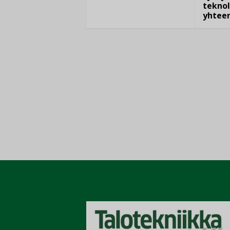
teknol
yhtee