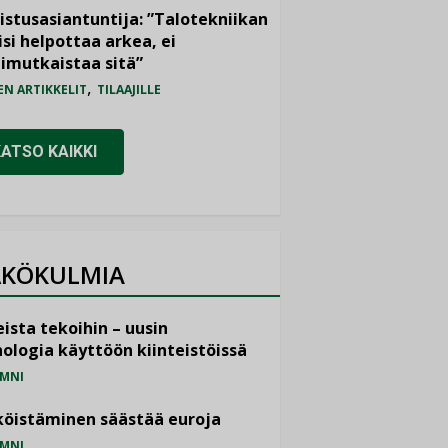
istusasiantuntija: ”Talotekniikan
isi helpottaa arkea, ei
imutkaistaa sitä”
,
EN ARTIKKELIT
TILAAJILLE
KATSO KAIKKI
KÖKULMIA
ista tekoihin – uusin
ologia käyttöön kiinteistöissä
MNI
öistäminen säästää euroja
MNI