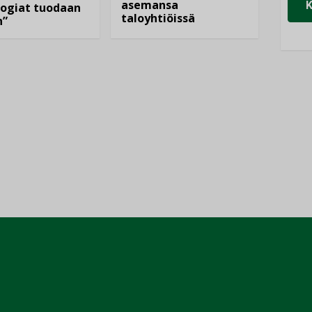
asemansa
ogiat tuodaan
taloyhtiöissä
n”