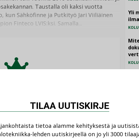
osakekannan. Taustalla oli kaksi vuotta
Yli 
 kun Sähköfinne ja Putkityö Jari Viiliäinen
ilm
pion Finteco LVIS:ksi. Samalla...
KOLU
Mite
doku
vert
KOLU
Vesi
jämä
MIELI
eli on tarjolla vain
TILAA UUTISKIRJE
ka-lehden tilaajille.
jankohtaista tietoa alamme kehityksestä ja uutisist
lotekniikka-lehden uutiskirjeellä on jo yli 3000 tilaaj
TILAA LEHTI