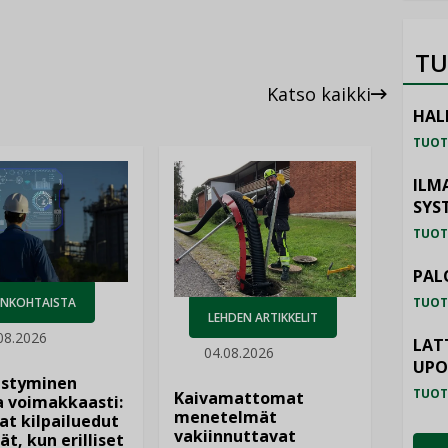
TU
Katso kaikki
HAL
TUOT
ILM
SYS
TUOT
PAL
TUOT
ANKOHTAISTA
LEHDEN ARTIKKELIT
08.2026
LAT
04.08.2026
UP
istyminen
TUOT
Kaivamattomat
 voimakkaasti:
menetelmät
at kilpailuedut
vakiinnuttavat
ät, kun erilliset