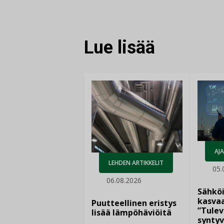
Lue lisää
AJ
LEHDEN ARTIKKELIT
05.
06.08.2026
Sähkö
kasvaa
Puutteellinen eristys
”Tulev
lisää lämpöhäviöitä
syntyv