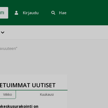
Kirjaudu
Hae
HTI
uvuuteen”
ETUIMMAT UUTISET
Viikko
Kuukausi
keskusurakointi on