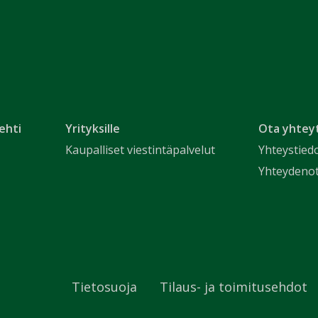
ehti
Yrityksille
Ota yhtey
Kaupalliset viestintäpalvelut
Yhteystied
Yhteydeno
Tietosuoja
Tilaus- ja toimitusehdot