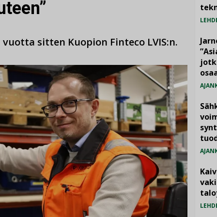
uteen”
tekn
LEHD
 vuotta sitten Kuopion Finteco LVIS:n.
Jarn
”As
jotk
osaa
AJAN
Säh
voim
synt
tuo
AJAN
Kai
vak
talo
LEHD