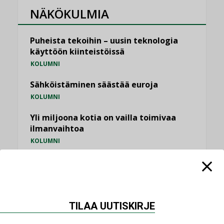
NÄKÖKULMIA
Puheista tekoihin – uusin teknologia
käyttöön kiinteistöissä
KOLUMNI
Sähköistäminen säästää euroja
KOLUMNI
Yli miljoona kotia on vailla toimivaa
ilmanvaihtoa
KOLUMNI
Miten varmistetaan EPD-dokumenteista
saatavien tietojen vertailukelpoisuus?
KOLUMNI
TILAA UUTISKIRJE
Vesi- ja viemärimitoittaminen on
jämähtänyt ajassa paikalleen