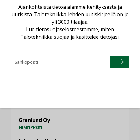
MIELIPIDE
Ajankohtaista tietoa alamme kehityksestä ja
uutisista. Talotekniikka-lehden uutiskirjeellä on jo
yli 3000 tilaajaa.
KATSO KAIKKI
Lue
tietosuojaselosteestamme
, miten
Talotekniikka suojaa ja käsittelee tietojasi.
NIMITYKSET
Consti
NIMITYKSET
Refair
NIMITYKSET
Granlund Oy
NIMITYKSET