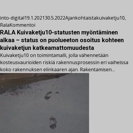
into-digital
19.1.2021
30.5.2022
Ajankohtaista
kuivaketju10
,
Rala
Kommentoi
RALA Kuivaketju10-statusten myöntäminen
alkaa – status on puolueeton osoitus kohteen
kuivaketjun katkeamattomuudesta
Kuivaketju10 on toimintamalli, jolla vähennetään
kosteusvaurioiden riskiä rakennusprosessin eri vaiheissa
koko rakennuksen elinkaaren ajan. Rakentamisen…