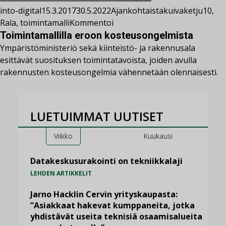
into-digital
15.3.2017
30.5.2022
Ajankohtaista
kuivaketju10
,
Rala
,
toimintamalli
Kommentoi
Toimintamallilla eroon kosteusongelmista
Ympäristöministeriö sekä kiinteistö- ja rakennusala
esittävät suosituksen toimintatavoista, joiden avulla
rakennusten kosteusongelmia vähennetään olennaisesti.
LUETUIMMAT UUTISET
Viikko
Kuukausi
Datakeskusurakointi on tekniikkalaji
LEHDEN ARTIKKELIT
Jarno Hacklin Cervin yrityskaupasta:
”Asiakkaat hakevat kumppaneita, jotka
yhdistävät useita teknisiä osaamisalueita