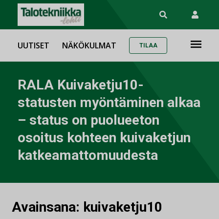
UUTISET
NÄKÖKULMAT
TILAA
RALA Kuivaketju10-
statusten myöntäminen alkaa
– status on puolueeton
osoitus kohteen kuivaketjun
katkeamattomuudesta
Avainsana:
kuivaketju10