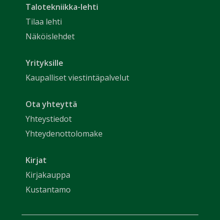
Talotekniikka-lehti
Tilaa lehti
Näköislehdet
Yrityksille
Kaupalliset viestintäpalvelut
Ota yhteyttä
Yhteystiedot
Yhteydenottolomake
Kirjat
Kirjakauppa
Kustantamo