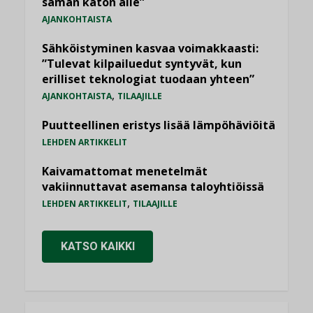
saman katon alle”
AJANKOHTAISTA
Sähköistyminen kasvaa voimakkaasti:
”Tulevat kilpailuedut syntyvät, kun
erilliset teknologiat tuodaan yhteen”
,
AJANKOHTAISTA
TILAAJILLE
Puutteellinen eristys lisää lämpöhäviöitä
LEHDEN ARTIKKELIT
Kaivamattomat menetelmät
vakiinnuttavat asemansa taloyhtiöissä
,
LEHDEN ARTIKKELIT
TILAAJILLE
KATSO KAIKKI