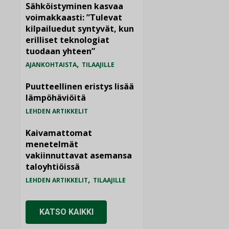
Sähköistyminen kasvaa
voimakkaasti: ”Tulevat
kilpailuedut syntyvät, kun
erilliset teknologiat
tuodaan yhteen”
,
AJANKOHTAISTA
TILAAJILLE
Puutteellinen eristys lisää
lämpöhäviöitä
LEHDEN ARTIKKELIT
Kaivamattomat
menetelmät
vakiinnuttavat asemansa
taloyhtiöissä
,
LEHDEN ARTIKKELIT
TILAAJILLE
KATSO KAIKKI