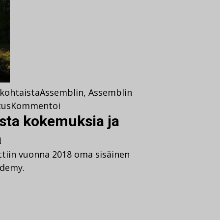
kohtaista
Assemblin
,
Assemblin
tus
Kommentoi
ta kokemuksia ja
a
ttiin vuonna 2018 oma sisäinen
ademy.