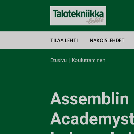
TILAA LEHTI
NÄKÖISLEHDET
Etusivu
|
Kouluttaminen
Assemblin
Academys