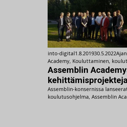
into-digital
1.8.2019
30.5.2022
Ajan
Academy
,
Kouluttaminen
,
koulu
Assemblin Academys
kehittämisprojektej
Assemblin-konsernissa lanseera
koulutusohjelma, Assemblin Ac