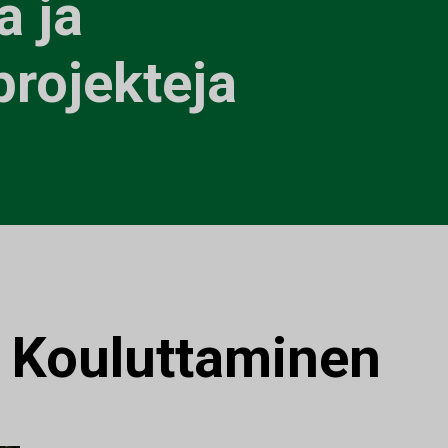
 ja
projekteja
:
Kouluttaminen