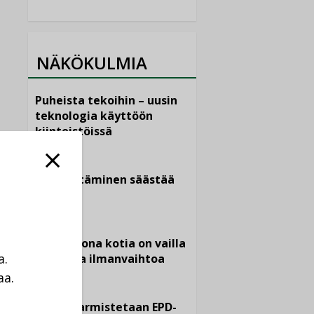
NÄKÖKULMIA
Puheista tekoihin – uusin
teknologia käyttöön
kiinteistöissä
KOLUMNI
Sähköistäminen säästää
euroja
KOLUMNI
Yli miljoona kotia on vailla
a.
toimivaa ilmanvaihtoa
aa.
KOLUMNI
a
Miten varmistetaan EPD-