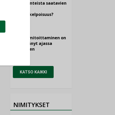
dokumenteista saatavien
tietojen
vertailukelpoisuus?
KOLUMNI
Vesi- ja
viemärimitoittaminen on
jämähtänyt ajassa
paikalleen
MIELIPIDE
KATSO KAIKKI
NIMITYKSET