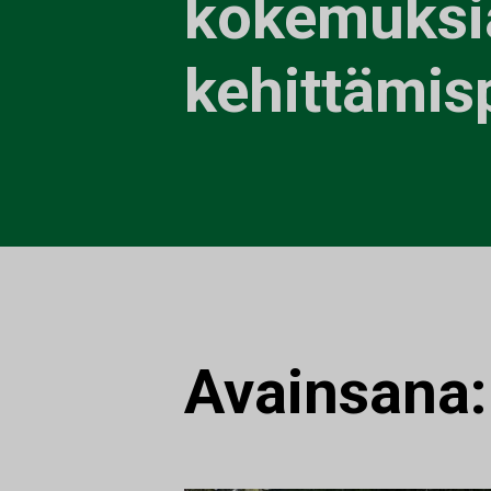
kokemuksia
kehittämis
Avainsana