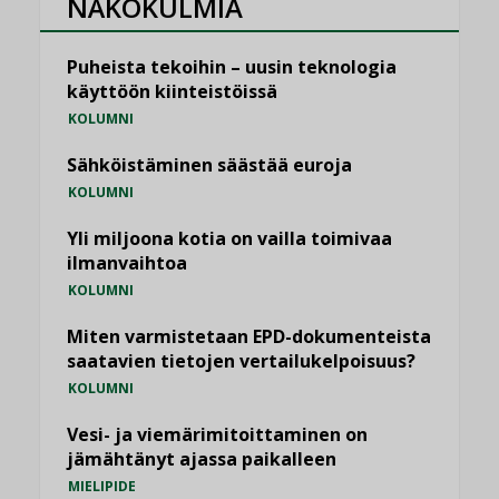
NÄKÖKULMIA
Puheista tekoihin – uusin teknologia
käyttöön kiinteistöissä
KOLUMNI
Sähköistäminen säästää euroja
KOLUMNI
Yli miljoona kotia on vailla toimivaa
ilmanvaihtoa
KOLUMNI
Miten varmistetaan EPD-dokumenteista
saatavien tietojen vertailukelpoisuus?
KOLUMNI
Vesi- ja viemärimitoittaminen on
jämähtänyt ajassa paikalleen
MIELIPIDE