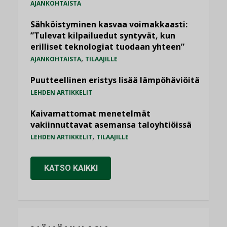
AJANKOHTAISTA
Sähköistyminen kasvaa voimakkaasti:
”Tulevat kilpailuedut syntyvät, kun
erilliset teknologiat tuodaan yhteen”
,
AJANKOHTAISTA
TILAAJILLE
Puutteellinen eristys lisää lämpöhäviöitä
LEHDEN ARTIKKELIT
Kaivamattomat menetelmät
vakiinnuttavat asemansa taloyhtiöissä
,
LEHDEN ARTIKKELIT
TILAAJILLE
KATSO KAIKKI