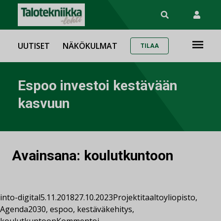
UUTISET
NÄKÖKULMAT
TILAA
Espoo investoi kestävään
kasvuun
Avainsana:
koulutkuntoon
into-digital
5.11.2018
27.10.2023
Projektit
aaltoyliopisto
,
Agenda2030
,
espoo
,
kestäväkehitys
,