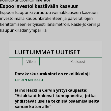
koulutkuntoon
Kommentoi
Espoo investoi kestävään kasvuun
Espoon kaupunki varautuu voimakkaaseen kasvuun
investoimalla kaupunkirakenteen ja palvelutilojen
kehittämiseen erityisesti länsimetron, Raide-Jokerin ja
kaupunkiradan ympärillä.
LUETUIMMAT UUTISET
Viikko
Kuukausi
Datakeskusurakointi on tekniikkalaji
LEHDEN ARTIKKELIT
Jarno Hacklin Cervin yrityskaupasta:
”Asiakkaat hakevat kumppaneita, jotka
yhdistävät useita teknisiä osaamisalueita
saman katon alle”