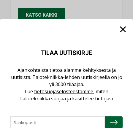
KATSO KAIKKI
NIMITYKSET
TILAA UUTISKIRJE
Consti
Ajankohtaista tietoa alamme kehityksestä ja
NIMITYKSET
uutisista. Talotekniikka-lehden uutiskirjeellä on jo
yli 3000 tilaajaa.
Refair
Lue
tietosuojaselosteestamme
, miten
NIMITYKSET
Talotekniikka suojaa ja käsittelee tietojasi.
Granlund Oy
NIMITYKSET
Schneider Electric