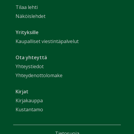
Tilaa lehti
Näköislehdet
Yrityksille
Kaupalliset viestintäpalvelut
Ota yhteyttä
Yhteystiedot
Yhteydenottolomake
Kirjat
Kirjakauppa
Kustantamo
Tietosuoja