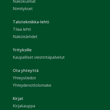
Näkökulmat
Nimitykset
Talotekniikka-lehti
Tilaa lehti
Näköislehdet
Yrityksille
Kaupalliset viestintäpalvelut
Ota yhteyttä
Yhteystiedot
Yhteydenottolomake
Kirjat
Kirjakauppa