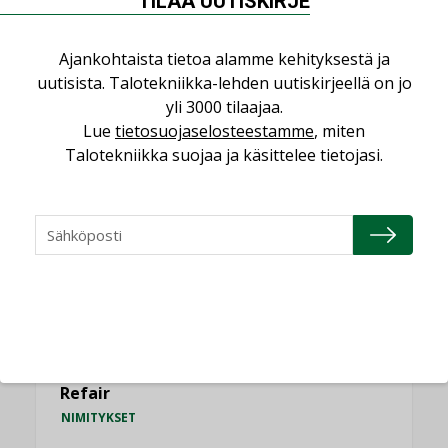
TILAA UUTISKIRJE
Vesi- ja viemärimitoittaminen on
Ajankohtaista tietoa alamme kehityksestä ja
jämähtänyt ajassa paikalleen
uutisista. Talotekniikka-lehden uutiskirjeellä on jo
MIELIPIDE
yli 3000 tilaajaa.
Lue
tietosuojaselosteestamme
, miten
KATSO KAIKKI
Talotekniikka suojaa ja käsittelee tietojasi.
NIMITYKSET
Consti
NIMITYKSET
Refair
NIMITYKSET