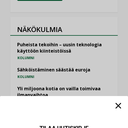
NÄKÖKULMIA
Puheista tekoihin – uusin teknologia
käyttöön kiinteistöissä
KOLUMNI
Sähköistäminen säästää euroja
KOLUMNI
Yli miljoona kotia on vailla toimivaa
ilmanvaihtoa
KOLUMNI
Miten varmistetaan EPD-dokumenteista
saatavien tietojen vertailukelpoisuus?
KOLUMNI