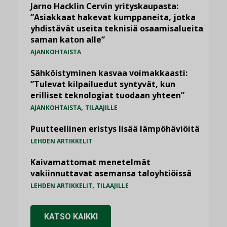
Jarno Hacklin Cervin yrityskaupasta:
”Asiakkaat hakevat kumppaneita, jotka
yhdistävät useita teknisiä osaamisalueita
saman katon alle”
AJANKOHTAISTA
Sähköistyminen kasvaa voimakkaasti:
”Tulevat kilpailuedut syntyvät, kun
erilliset teknologiat tuodaan yhteen”
,
AJANKOHTAISTA
TILAAJILLE
Puutteellinen eristys lisää lämpöhäviöitä
LEHDEN ARTIKKELIT
Kaivamattomat menetelmät
vakiinnuttavat asemansa taloyhtiöissä
,
LEHDEN ARTIKKELIT
TILAAJILLE
KATSO KAIKKI