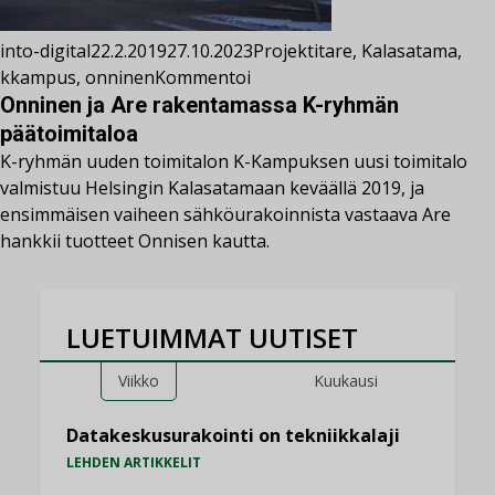
into-digital
22.2.2019
27.10.2023
Projektit
are
,
Kalasatama
,
kkampus
,
onninen
Kommentoi
Onninen ja Are rakentamassa K-ryhmän
päätoimitaloa
K-ryhmän uuden toimitalon K-Kampuksen uusi toimitalo
valmistuu Helsingin Kalasatamaan keväällä 2019, ja
ensimmäisen vaiheen sähköurakoinnista vastaava Are
hankkii tuotteet Onnisen kautta.
LUETUIMMAT UUTISET
Viikko
Kuukausi
Datakeskusurakointi on tekniikkalaji
LEHDEN ARTIKKELIT