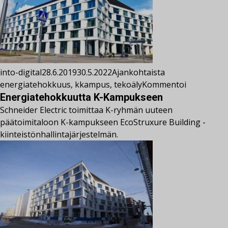
into-digital
28.6.2019
30.5.2022
Ajankohtaista
energiatehokkuus
,
kkampus
,
tekoäly
Kommentoi
Energiatehokkuutta K-Kampukseen
Schneider Electric toimittaa K-ryhmän uuteen
päätoimitaloon K-kampukseen EcoStruxure Building -
kiinteistönhallintajärjestelmän.