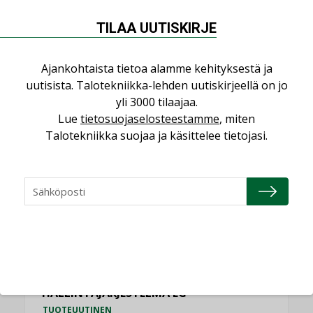
Refair
TILAA UUTISKIRJE
NIMITYKSET
Granlund Oy
Ajankohtaista tietoa alamme kehityksestä ja
NIMITYKSET
uutisista. Talotekniikka-lehden uutiskirjeellä on jo
yli 3000 tilaajaa.
Schneider Electric
Lue
tietosuojaselosteestamme
, miten
NIMITYKSET
Talotekniikka suojaa ja käsittelee tietojasi.
KATSO KAIKKI
TUOTEUUTISET
HALLINTAJÄRJESTELMÄ EG
TUOTEUUTINEN