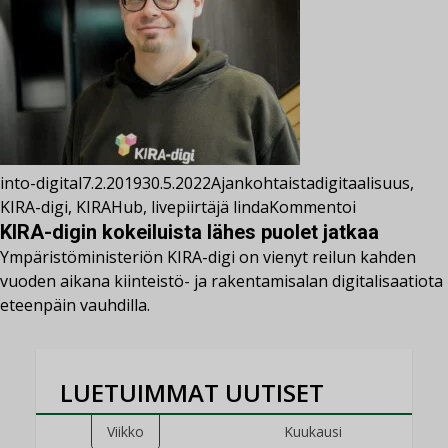
into-digital
7.2.2019
30.5.2022
Ajankohtaista
digitaalisuus
,
KIRA-digi
,
KIRAHub
,
livepiirtäjä linda
Kommentoi
KIRA-digin kokeiluista lähes puolet jatkaa
Ympäristöministeriön KIRA-digi on vienyt reilun kahden
vuoden aikana kiinteistö- ja rakentamisalan digitalisaatiota
eteenpäin vauhdilla.
LUETUIMMAT UUTISET
Viikko
Kuukausi