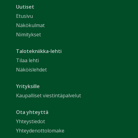
Uutiset
Etusivu
Näkökulmat
Nimitykset
Talotekniikka-lehti
Tilaa lehti
Näköislehdet
Yrityksille
Kaupalliset viestintäpalvelut
Ota yhteyttä
Yhteystiedot
Yhteydenottolomake