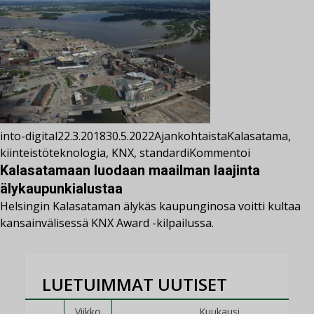
into-digital
22.3.2018
30.5.2022
Ajankohtaista
Kalasatama
,
kiinteistöteknologia
,
KNX
,
standardi
Kommentoi
Kalasatamaan luodaan maailman laajinta
älykaupunkialustaa
Helsingin Kalasataman älykäs kaupunginosa voitti kultaa
kansainvälisessä KNX Award -kilpailussa.
LUETUIMMAT UUTISET
Viikko
Kuukausi