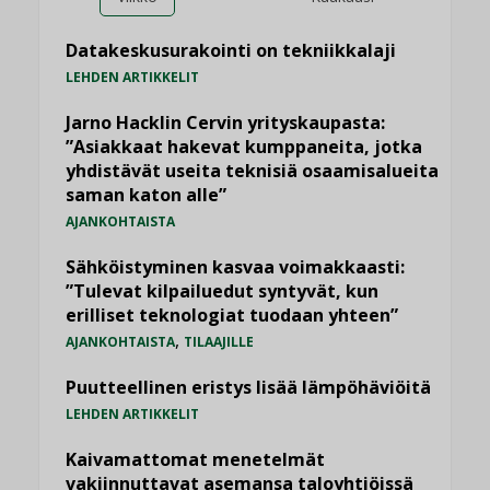
Datakeskusurakointi on tekniikkalaji
LEHDEN ARTIKKELIT
Jarno Hacklin Cervin yrityskaupasta:
”Asiakkaat hakevat kumppaneita, jotka
yhdistävät useita teknisiä osaamisalueita
saman katon alle”
AJANKOHTAISTA
Sähköistyminen kasvaa voimakkaasti:
”Tulevat kilpailuedut syntyvät, kun
erilliset teknologiat tuodaan yhteen”
,
AJANKOHTAISTA
TILAAJILLE
Puutteellinen eristys lisää lämpöhäviöitä
LEHDEN ARTIKKELIT
Kaivamattomat menetelmät
vakiinnuttavat asemansa taloyhtiöissä