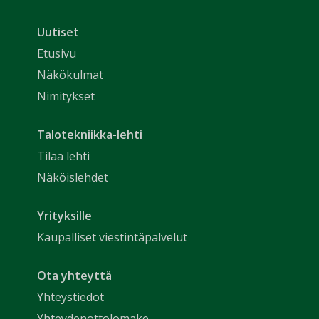
Uutiset
Etusivu
Näkökulmat
Nimitykset
Talotekniikka-lehti
Tilaa lehti
Näköislehdet
Yrityksille
Kaupalliset viestintäpalvelut
Ota yhteyttä
Yhteystiedot
Yhteydenottolomake