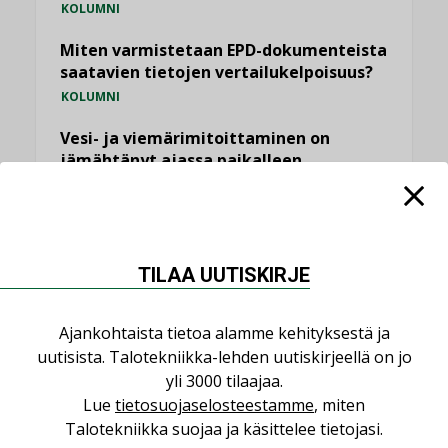
KOLUMNI
Miten varmistetaan EPD-dokumenteista
saatavien tietojen vertailukelpoisuus?
KOLUMNI
Vesi- ja viemärimitoittaminen on
jämähtänyt ajassa paikalleen
MIELIPIDE
KATSO KAIKKI
TILAA UUTISKIRJE
Ajankohtaista tietoa alamme kehityksestä ja
uutisista. Talotekniikka-lehden uutiskirjeellä on jo
NIMITYKSET
yli 3000 tilaajaa.
Lue
tietosuojaselosteestamme
, miten
Consti
Talotekniikka suojaa ja käsittelee tietojasi.