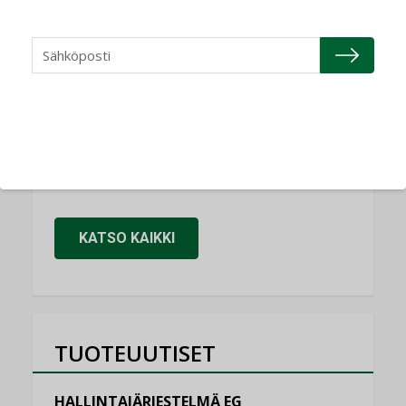
NIMITYKSET
Refair
NIMITYKSET
Granlund Oy
NIMITYKSET
Schneider Electric
NIMITYKSET
KATSO KAIKKI
TUOTEUUTISET
HALLINTAJÄRJESTELMÄ EG