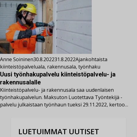
Anne Soininen
30.8.2022
31.8.2022
Ajankohtaista
kiinteistöpalveluala
,
rakennusala
,
työnhaku
Uusi työnhakupalvelu kiinteistöpalvelu- ja
rakennusalalle
Kiinteistöpalvelu- ja rakennusala saa uudenlaisen
työnhakupalvelun. Maksuton Luotettava Työntekijä -
palvelu julkaistaan työnhaun tueksi 29.11.2022, kertoo…
LUETUIMMAT UUTISET