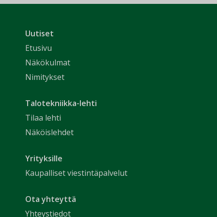
Uutiset
Etusivu
Näkökulmat
Nimitykset
Talotekniikka-lehti
Tilaa lehti
Näköislehdet
Yrityksille
Kaupalliset viestintäpalvelut
Ota yhteyttä
Yhteystiedot