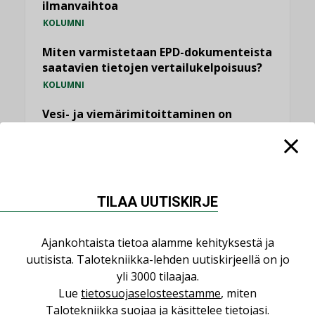
ilmanvaihtoa
KOLUMNI
Miten varmistetaan EPD-dokumenteista
saatavien tietojen vertailukelpoisuus?
KOLUMNI
Vesi- ja viemärimitoittaminen on
jämähtänyt ajassa paikalleen
MIELIPIDE
KATSO KAIKKI
TILAA UUTISKIRJE
Ajankohtaista tietoa alamme kehityksestä ja
uutisista. Talotekniikka-lehden uutiskirjeellä on jo
NIMITYKSET
yli 3000 tilaajaa.
Lue
tietosuojaselosteestamme
, miten
Talotekniikka suojaa ja käsittelee tietojasi.