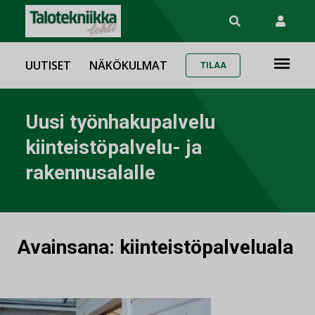
UUTISET
NÄKÖKULMAT
TILAA
Uusi työnhakupalvelu
kiinteistöpalvelu- ja
rakennusalalle
Avainsana:
kiinteistöpalveluala