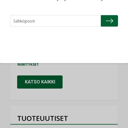
Consti
NIMITYKSET
Refair
NIMITYKSET
Granlund Oy
NIMITYKSET
Schneider Electric
NIMITYKSET
KATSO KAIKKI
TUOTEUUTISET