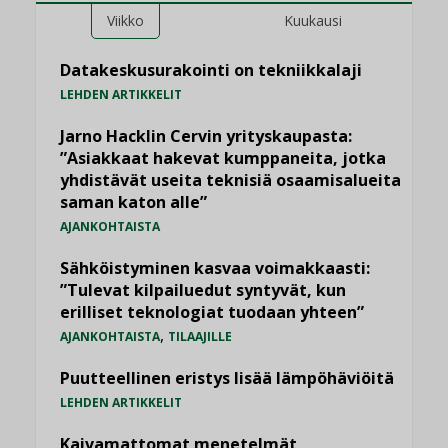
Viikko
Kuukausi
Datakeskusurakointi on tekniikkalaji
LEHDEN ARTIKKELIT
Jarno Hacklin Cervin yrityskaupasta:
”Asiakkaat hakevat kumppaneita, jotka
yhdistävät useita teknisiä osaamisalueita
saman katon alle”
AJANKOHTAISTA
Sähköistyminen kasvaa voimakkaasti:
”Tulevat kilpailuedut syntyvät, kun
erilliset teknologiat tuodaan yhteen”
,
AJANKOHTAISTA
TILAAJILLE
Puutteellinen eristys lisää lämpöhäviöitä
LEHDEN ARTIKKELIT
Kaivamattomat menetelmät