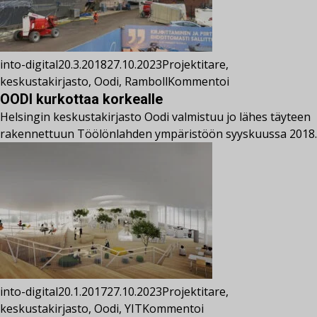
into-digital
20.3.2018
27.10.2023
Projektit
are
,
keskustakirjasto
,
Oodi
,
Ramboll
Kommentoi
OODI kurkottaa korkealle
Helsingin keskustakirjasto Oodi valmistuu jo lähes täyteen
rakennettuun Töölönlahden ympäristöön syyskuussa 2018.
into-digital
20.1.2017
27.10.2023
Projektit
are
,
keskustakirjasto
,
Oodi
,
YIT
Kommentoi