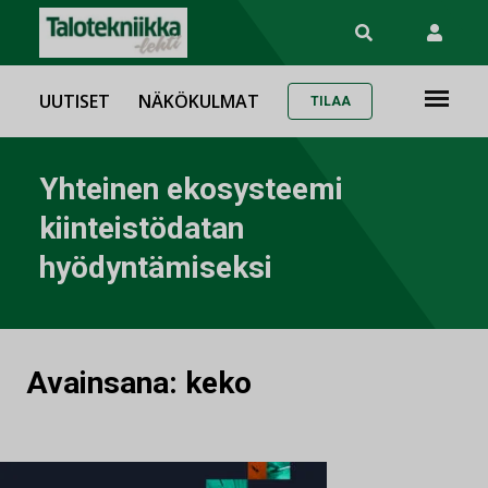
UUTISET
NÄKÖKULMAT
TILAA
Yhteinen ekosysteemi
kiinteistödatan
hyödyntämiseksi
Avainsana:
keko