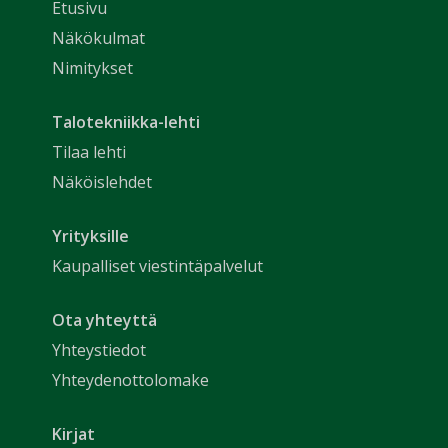
Etusivu
Näkökulmat
Nimitykset
Talotekniikka-lehti
Tilaa lehti
Näköislehdet
Yrityksille
Kaupalliset viestintäpalvelut
Ota yhteyttä
Yhteystiedot
Yhteydenottolomake
Kirjat