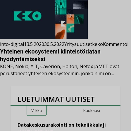
into-digital
13.5.2020
30.5.2022
Yritysuutiset
keko
Kommentoi
Yhteinen ekosysteemi kiinteistödatan
hyödyntämiseksi
KONE, Nokia, YIT, Caverion, Halton, Netox ja VTT ovat
perustaneet yhteisen ekosysteemin, jonka nimi on…
LUETUIMMAT UUTISET
Viikko
Kuukausi
Datakeskusurakointi on tekniikkalaji