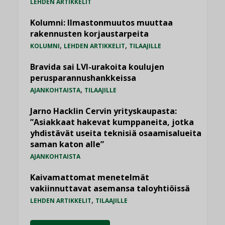
LEHDEN ARTIKKELIT
Kolumni: Ilmastonmuutos muuttaa
rakennusten korjaustarpeita
,
,
KOLUMNI
LEHDEN ARTIKKELIT
TILAAJILLE
Bravida sai LVI-urakoita koulujen
perusparannushankkeissa
,
AJANKOHTAISTA
TILAAJILLE
Jarno Hacklin Cervin yrityskaupasta:
”Asiakkaat hakevat kumppaneita, jotka
yhdistävät useita teknisiä osaamisalueita
saman katon alle”
AJANKOHTAISTA
Kaivamattomat menetelmät
vakiinnuttavat asemansa taloyhtiöissä
,
LEHDEN ARTIKKELIT
TILAAJILLE