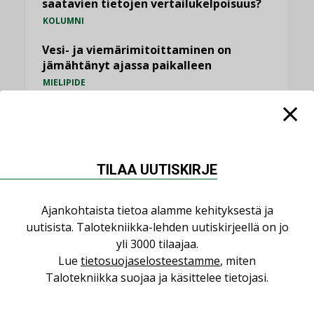
saatavien tietojen vertailukelpoisuus?
KOLUMNI
Vesi- ja viemärimitoittaminen on
jämähtänyt ajassa paikalleen
MIELIPIDE
KATSO KAIKKI
TILAA UUTISKIRJE
Ajankohtaista tietoa alamme kehityksestä ja
NIMITYKSET
uutisista. Talotekniikka-lehden uutiskirjeellä on jo
yli 3000 tilaajaa.
Consti
Lue
tietosuojaselosteestamme
, miten
NIMITYKSET
Talotekniikka suojaa ja käsittelee tietojasi.
Refair