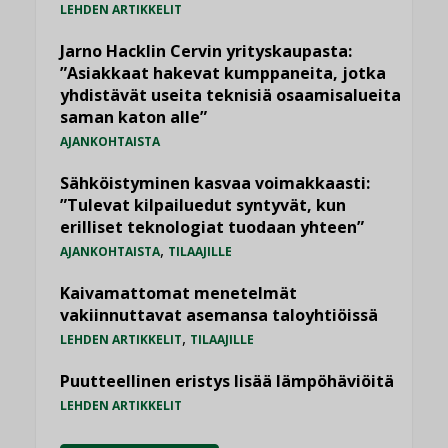
LEHDEN ARTIKKELIT
Jarno Hacklin Cervin yrityskaupasta:
”Asiakkaat hakevat kumppaneita, jotka
yhdistävät useita teknisiä osaamisalueita
saman katon alle”
AJANKOHTAISTA
Sähköistyminen kasvaa voimakkaasti:
”Tulevat kilpailuedut syntyvät, kun
erilliset teknologiat tuodaan yhteen”
,
AJANKOHTAISTA
TILAAJILLE
Kaivamattomat menetelmät
vakiinnuttavat asemansa taloyhtiöissä
,
LEHDEN ARTIKKELIT
TILAAJILLE
Puutteellinen eristys lisää lämpöhäviöitä
LEHDEN ARTIKKELIT