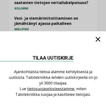
saatavien tietojen vertailukelpoisuus?
KOLUMNI
Vesi- ja viemärimitoittaminen on
jämähtänyt ajassa paikalleen
MIELIPIDE
KATSO KAIKKI
TILAA UUTISKIRJE
Ajankohtaista tietoa alamme kehityksestä ja
NIMITYKSET
uutisista. Talotekniikka-lehden uutiskirjeellä on jo
yli 3000 tilaajaa.
Consti
Lue
tietosuojaselosteestamme
, miten
NIMITYKSET
Talotekniikka suojaa ja käsittelee tietojasi.
Refair