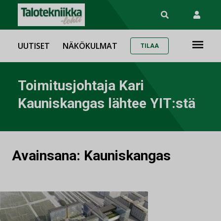
UUTISET
NÄKÖKULMAT
TILAA
Toimitusjohtaja Kari
Kauniskangas lähtee YIT:stä
Avainsana:
Kauniskangas