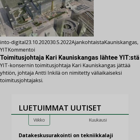
into-digital
23.10.2020
30.5.2022
Ajankohtaista
Kauniskangas
,
YIT
Kommentoi
Toimitusjohtaja Kari Kauniskangas lähtee YIT:stä
YIT-konsernin toimitusjohtaja Kari Kauniskangas jättää
yhtiön, johtaja Antti Inkilä on nimitetty väliaikaiseksi
toimitusjohtajaksi.
LUETUIMMAT UUTISET
Viikko
Kuukausi
Datakeskusurakointi on tekniikkalaji