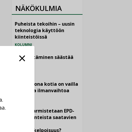
NÄKÖKULMIA
Puheista tekoihin – uusin
teknologia käyttöön
kiinteistöissä
KOLUMNI
Sähköistäminen säästää
euroja
KOLUMNI
Yli miljoona kotia on vailla
toimivaa ilmanvaihtoa
KOLUMNI
a.
aa.
Miten varmistetaan EPD-
a
dokumenteista saatavien
tietojen
vertailukelpoisuus?