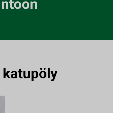
untoon
:
katupöly