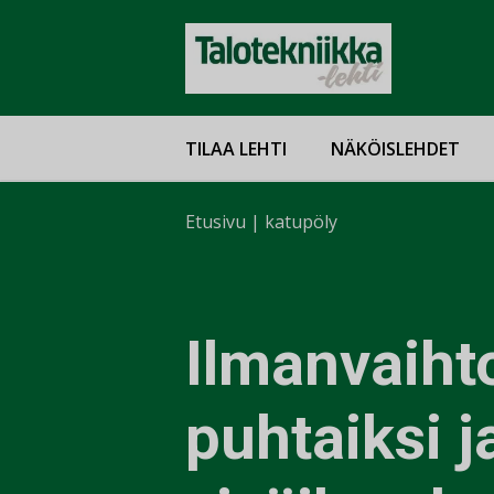
TILAA LEHTI
NÄKÖISLEHDET
Etusivu
|
katupöly
Ilmanvaihto
puhtaiksi j