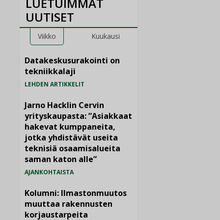
LUETUIMMAT
UUTISET
Viikko
Kuukausi
Datakeskusurakointi on
tekniikkalaji
LEHDEN ARTIKKELIT
Jarno Hacklin Cervin
yrityskaupasta: ”Asiakkaat
hakevat kumppaneita,
jotka yhdistävät useita
teknisiä osaamisalueita
saman katon alle”
AJANKOHTAISTA
Kolumni: Ilmastonmuutos
muuttaa rakennusten
korjaustarpeita