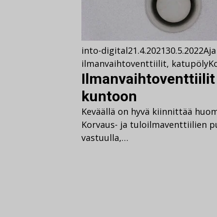
into-digital
21.4.2021
30.5.2022
Aja
ilmanvaihtoventtiilit
,
katupöly
K
Ilmanvaihtoventtiilit
kuntoon
Keväällä on hyvä kiinnittää huo
Korvaus- ja tuloilmaventtiilien 
vastuulla,…