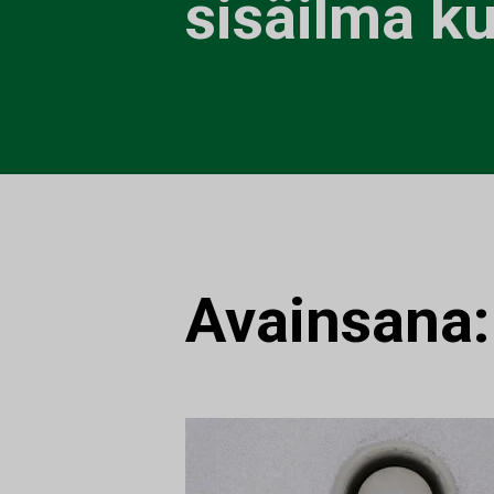
sisäilma k
Avainsana