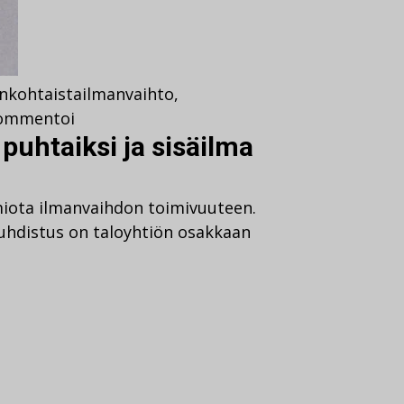
nkohtaista
ilmanvaihto
,
ommentoi
 puhtaiksi ja sisäilma
miota ilmanvaihdon toimivuuteen.
puhdistus on taloyhtiön osakkaan