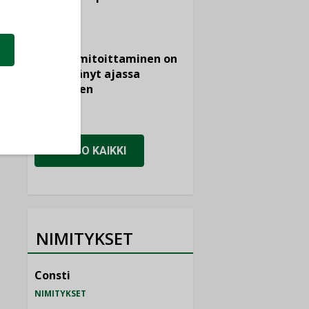
KOLUMNI
Vesi- ja
viemärimitoittaminen on
jämähtänyt ajassa
paikalleen
MIELIPIDE
KATSO KAIKKI
NIMITYKSET
Consti
NIMITYKSET