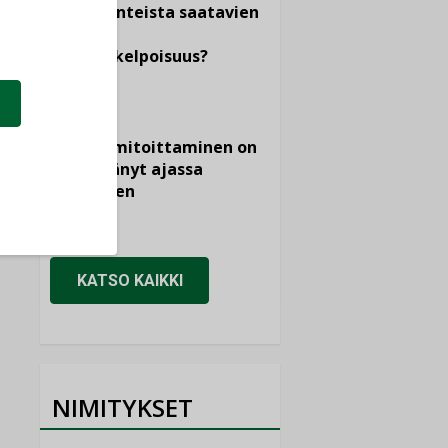
dokumenteista saatavien
tietojen
vertailukelpoisuus?
KOLUMNI
Vesi- ja
viemärimitoittaminen on
jämähtänyt ajassa
paikalleen
MIELIPIDE
KATSO KAIKKI
NIMITYKSET