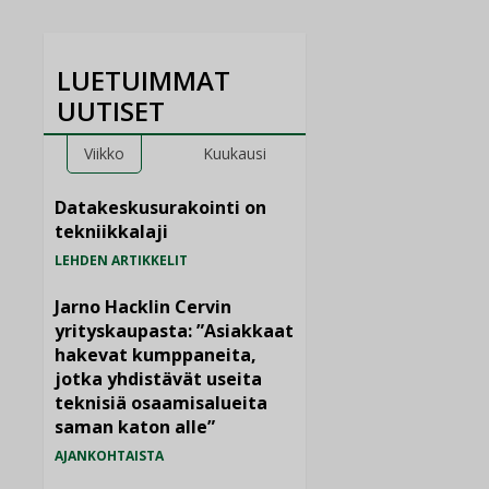
LUETUIMMAT
UUTISET
Viikko
Kuukausi
Datakeskusurakointi on
tekniikkalaji
LEHDEN ARTIKKELIT
Jarno Hacklin Cervin
yrityskaupasta: ”Asiakkaat
hakevat kumppaneita,
jotka yhdistävät useita
teknisiä osaamisalueita
saman katon alle”
AJANKOHTAISTA