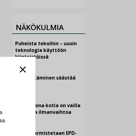
NÄKÖKULMIA
Puheista tekoihin – uusin
teknologia käyttöön
kiinteistöissä
KOLUMNI
Sähköistäminen säästää
euroja
KOLUMNI
Yli miljoona kotia on vailla
a.
toimivaa ilmanvaihtoa
aa.
KOLUMNI
a
Miten varmistetaan EPD-