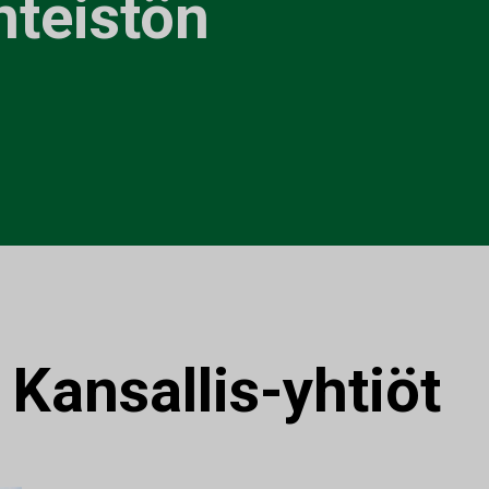
nteistön
:
Kansallis-yhtiöt