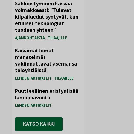
Sähköistyminen kasvaa
voimakkaasti: ”Tulevat
kilpailuedut syntyvät, kun
erilliset teknologiat
tuodaan yhteen”
,
AJANKOHTAISTA
TILAAJILLE
Kaivamattomat
menetelmät
vakiinnuttavat asemansa
taloyhtiöissä
,
LEHDEN ARTIKKELIT
TILAAJILLE
Puutteellinen eristys lisää
lämpöhäviöitä
LEHDEN ARTIKKELIT
KATSO KAIKKI