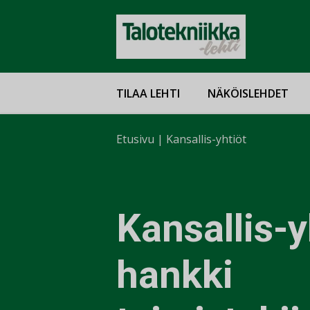
TILAA LEHTI
NÄKÖISLEHDET
Etusivu
|
Kansallis-yhtiöt
Kansallis-y
hankki