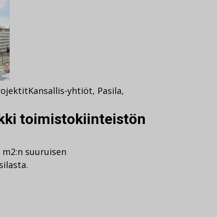
ojektit
Kansallis-yhtiöt
,
Pasila
,
kki toimistokiinteistön
00 m2:n suuruisen
ilasta.