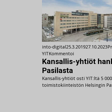
into-digital
25.3.2019
27.10.2023
Pr
YIT
Kommentoi
Kansallis-yhtiöt han
Pasilasta
Kansallis-yhtiöt osti YIT:ltä 5 0
toimistokiinteistön Helsingin Pas