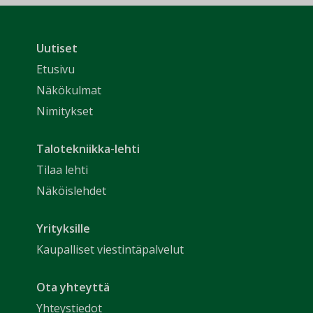
Uutiset
Etusivu
Näkökulmat
Nimitykset
Talotekniikka-lehti
Tilaa lehti
Näköislehdet
Yrityksille
Kaupalliset viestintäpalvelut
Ota yhteyttä
Yhteystiedot