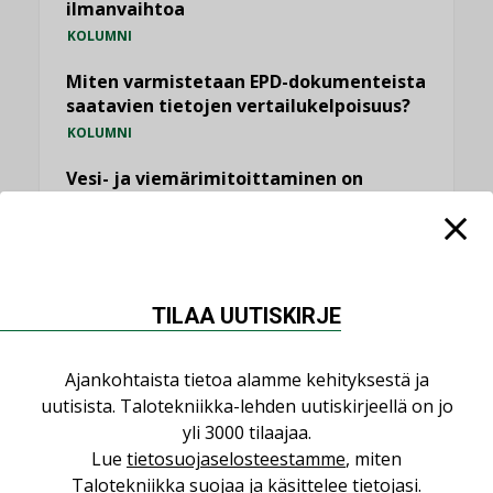
ilmanvaihtoa
KOLUMNI
Miten varmistetaan EPD-dokumenteista
saatavien tietojen vertailukelpoisuus?
KOLUMNI
Vesi- ja viemärimitoittaminen on
jämähtänyt ajassa paikalleen
MIELIPIDE
KATSO KAIKKI
TILAA UUTISKIRJE
Ajankohtaista tietoa alamme kehityksestä ja
uutisista. Talotekniikka-lehden uutiskirjeellä on jo
NIMITYKSET
yli 3000 tilaajaa.
Lue
tietosuojaselosteestamme
, miten
Talotekniikka suojaa ja käsittelee tietojasi.