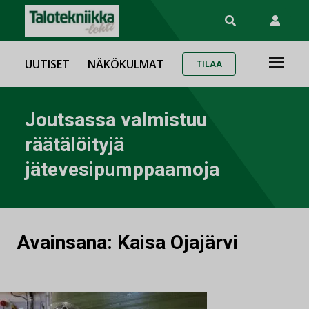
UUTISET
NÄKÖKULMAT
TILAA
Joutsassa valmistuu
räätälöityjä
jätevesipumppaamoja
Avainsana:
Kaisa Ojajärvi