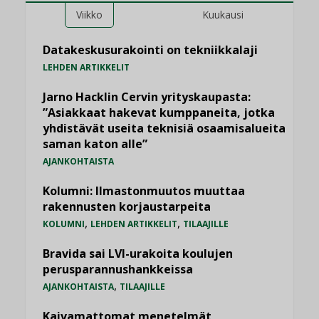
Viikko
Kuukausi
Datakeskusurakointi on tekniikkalaji
LEHDEN ARTIKKELIT
Jarno Hacklin Cervin yrityskaupasta:
”Asiakkaat hakevat kumppaneita, jotka
yhdistävät useita teknisiä osaamisalueita
saman katon alle”
AJANKOHTAISTA
Kolumni: Ilmastonmuutos muuttaa
rakennusten korjaustarpeita
,
,
KOLUMNI
LEHDEN ARTIKKELIT
TILAAJILLE
Bravida sai LVI-urakoita koulujen
perusparannushankkeissa
,
AJANKOHTAISTA
TILAAJILLE
Kaivamattomat menetelmät