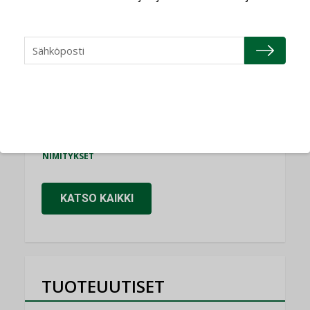
Consti
NIMITYKSET
Refair
NIMITYKSET
Granlund Oy
NIMITYKSET
Schneider Electric
NIMITYKSET
KATSO KAIKKI
TUOTEUUTISET