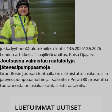
jukka.lyytinen@talotekniikka-lehti.fi
13.5.2026
12.5.2026
Lehden artikkelit
,
Tilaajille
Grundfos
,
Kaisa Ojajärvi
Joutsassa valmistuu räätälöityjä
jätevesipumppaamoja
Grundfosin Joutsan tehtaalla on erikoistuttu lasikuituisiin
jätevesipumppaamoihin ja -säiliöihin. Peräti 80 prosenttia
tuotannosta on asiakaskohtaisesti räätälöityä.
LUETUIMMAT UUTISET