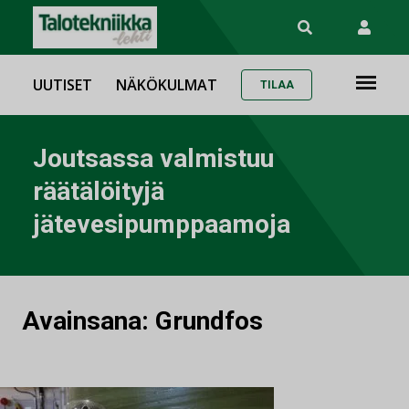
UUTISET
NÄKÖKULMAT
TILAA
Joutsassa valmistuu
räätälöityjä
jätevesipumppaamoja
Avainsana:
Grundfos