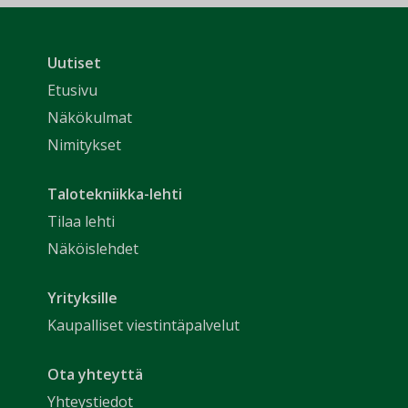
Uutiset
Etusivu
Näkökulmat
Nimitykset
Talotekniikka-lehti
Tilaa lehti
Näköislehdet
Yrityksille
Kaupalliset viestintäpalvelut
Ota yhteyttä
Yhteystiedot