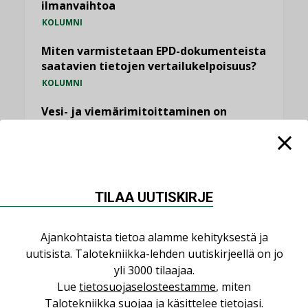
ilmanvaihtoa
KOLUMNI
Miten varmistetaan EPD-dokumenteista
saatavien tietojen vertailukelpoisuus?
KOLUMNI
Vesi- ja viemärimitoittaminen on
jämähtänyt ajassa paikalleen
MIELIPIDE
KATSO KAIKKI
TILAA UUTISKIRJE
Ajankohtaista tietoa alamme kehityksestä ja
uutisista. Talotekniikka-lehden uutiskirjeellä on jo
NIMITYKSET
yli 3000 tilaajaa.
Lue
tietosuojaselosteestamme
, miten
Talotekniikka suojaa ja käsittelee tietojasi.