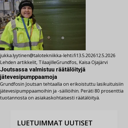
jukka.lyytinen@talotekniikka-lehti.fi
13.5.2026
12.5.2026
Lehden artikkelit
,
Tilaajille
Grundfos
,
Kaisa Ojajärvi
Joutsassa valmistuu räätälöityjä
jätevesipumppaamoja
Grundfosin Joutsan tehtaalla on erikoistuttu lasikuituisiin
jätevesipumppaamoihin ja -säiliöihin. Peräti 80 prosenttia
tuotannosta on asiakaskohtaisesti räätälöityä.
LUETUIMMAT UUTISET