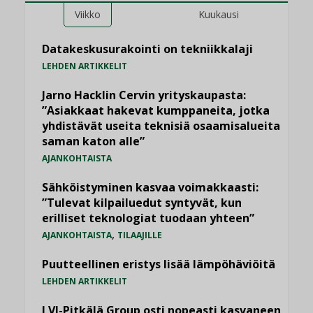
Viikko
Kuukausi
Datakeskusurakointi on tekniikkalaji
LEHDEN ARTIKKELIT
Jarno Hacklin Cervin yrityskaupasta:
”Asiakkaat hakevat kumppaneita, jotka
yhdistävät useita teknisiä osaamisalueita
saman katon alle”
AJANKOHTAISTA
Sähköistyminen kasvaa voimakkaasti:
”Tulevat kilpailuedut syntyvät, kun
erilliset teknologiat tuodaan yhteen”
,
AJANKOHTAISTA
TILAAJILLE
Puutteellinen eristys lisää lämpöhäviöitä
LEHDEN ARTIKKELIT
LVI-Pitkälä Group osti nopeasti kasvaneen