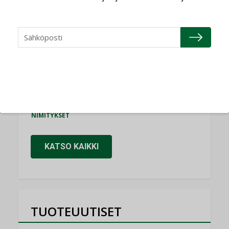
Consti
NIMITYKSET
Refair
NIMITYKSET
Granlund Oy
NIMITYKSET
Schneider Electric
NIMITYKSET
KATSO KAIKKI
TUOTEUUTISET