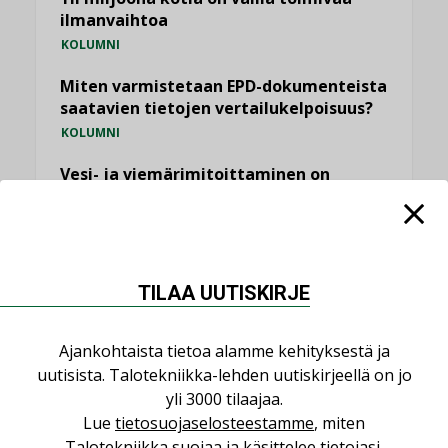
ilmanvaihtoa
KOLUMNI
Miten varmistetaan EPD-dokumenteista
saatavien tietojen vertailukelpoisuus?
KOLUMNI
Vesi- ja viemärimitoittaminen on
jämähtänyt ajassa paikalleen
MIELIPIDE
KATSO KAIKKI
TILAA UUTISKIRJE
Ajankohtaista tietoa alamme kehityksestä ja
uutisista. Talotekniikka-lehden uutiskirjeellä on jo
yli 3000 tilaajaa.
NIMITYKSET
Lue
tietosuojaselosteestamme
, miten
Talotekniikka suojaa ja käsittelee tietojasi.