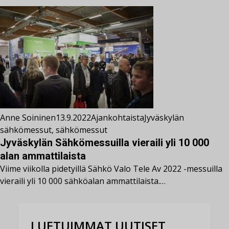
Anne Soininen
13.9.2022
Ajankohtaista
Jyväskylän
sähkömessut
,
sähkömessut
Jyväskylän Sähkömessuilla vieraili yli 10 000
alan ammattilaista
Viime viikolla pidetyillä Sähkö Valo Tele Av 2022 -messuilla
vieraili yli 10 000 sähköalan ammattilaista.…
LUETUIMMAT UUTISET