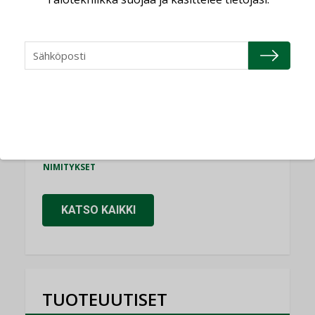
Consti
NIMITYKSET
Refair
NIMITYKSET
Granlund Oy
NIMITYKSET
Schneider Electric
NIMITYKSET
KATSO KAIKKI
TUOTEUUTISET