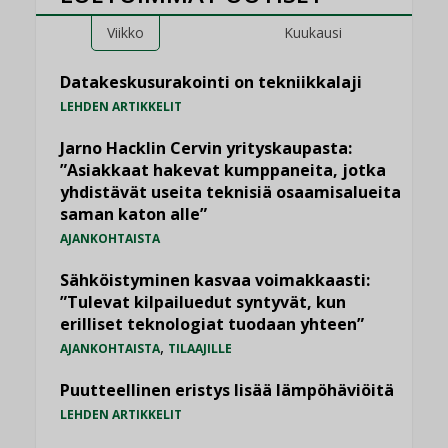
Viikko
Kuukausi
Datakeskusurakointi on tekniikkalaji
LEHDEN ARTIKKELIT
Jarno Hacklin Cervin yrityskaupasta:
”Asiakkaat hakevat kumppaneita, jotka
yhdistävät useita teknisiä osaamisalueita
saman katon alle”
AJANKOHTAISTA
Sähköistyminen kasvaa voimakkaasti:
”Tulevat kilpailuedut syntyvät, kun
erilliset teknologiat tuodaan yhteen”
,
AJANKOHTAISTA
TILAAJILLE
Puutteellinen eristys lisää lämpöhäviöitä
LEHDEN ARTIKKELIT