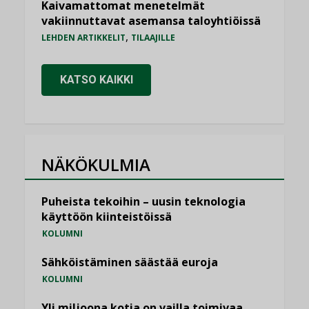
Kaivamattomat menetelmät
vakiinnuttavat asemansa taloyhtiöissä
,
LEHDEN ARTIKKELIT
TILAAJILLE
KATSO KAIKKI
NÄKÖKULMIA
Puheista tekoihin – uusin teknologia
käyttöön kiinteistöissä
KOLUMNI
Sähköistäminen säästää euroja
KOLUMNI
Yli miljoona kotia on vailla toimivaa