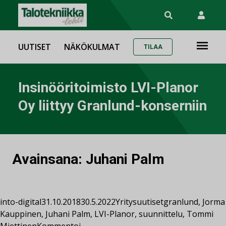
UUTISET
NÄKÖKULMAT
TILAA
Insinööritoimisto LVI-Planor
Oy liittyy Granlund-konserniin
Avainsana:
Juhani Palm
into-digital
31.10.2018
30.5.2022
Yritysuutiset
granlund
,
Jorma
Kauppinen
,
Juhani Palm
,
LVI-Planor
,
suunnittelu
,
Tommi