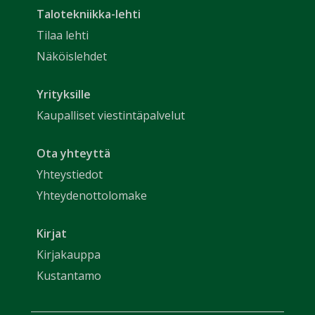
Talotekniikka-lehti
Tilaa lehti
Näköislehdet
Yrityksille
Kaupalliset viestintäpalvelut
Ota yhteyttä
Yhteystiedot
Yhteydenottolomake
Kirjat
Kirjakauppa
Kustantamo