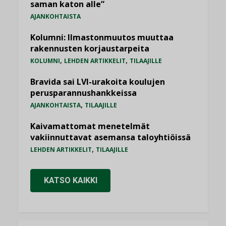
saman katon alle”
AJANKOHTAISTA
Kolumni: Ilmastonmuutos muuttaa
rakennusten korjaustarpeita
,
,
KOLUMNI
LEHDEN ARTIKKELIT
TILAAJILLE
Bravida sai LVI-urakoita koulujen
perusparannushankkeissa
,
AJANKOHTAISTA
TILAAJILLE
Kaivamattomat menetelmät
vakiinnuttavat asemansa taloyhtiöissä
,
LEHDEN ARTIKKELIT
TILAAJILLE
KATSO KAIKKI