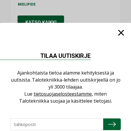
MIELIPIDE
KATSO KAIKKI
TILAA UUTISKIRJE
NIMITYKSET
Ajankohtaista tietoa alamme kehityksestä ja
Consti
uutisista. Talotekniikka-lehden uutiskirjeellä on jo
NIMITYKSET
yli 3000 tilaajaa.
Lue
tietosuojaselosteestamme
, miten
Refair
Talotekniikka suojaa ja käsittelee tietojasi.
NIMITYKSET
Granlund Oy
NIMITYKSET