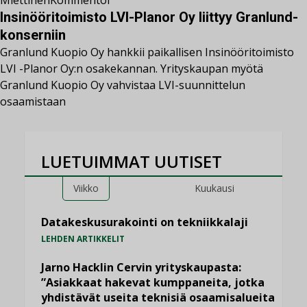
Miettinen
Kommentoi
Insinööritoimisto LVI-Planor Oy liittyy Granlund-
konserniin
Granlund Kuopio Oy hankkii paikallisen Insinööritoimisto
LVI -Planor Oy:n osakekannan. Yrityskaupan myötä
Granlund Kuopio Oy vahvistaa LVI-suunnittelun
osaamistaan
LUETUIMMAT UUTISET
Viikko
Kuukausi
Datakeskusurakointi on tekniikkalaji
LEHDEN ARTIKKELIT
Jarno Hacklin Cervin yrityskaupasta:
”Asiakkaat hakevat kumppaneita, jotka
yhdistävät useita teknisiä osaamisalueita