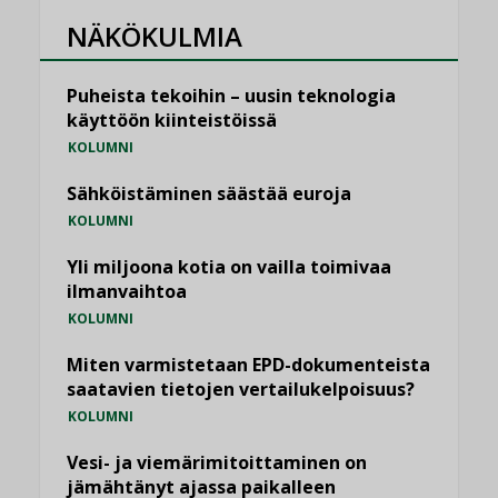
NÄKÖKULMIA
Puheista tekoihin – uusin teknologia
käyttöön kiinteistöissä
KOLUMNI
Sähköistäminen säästää euroja
KOLUMNI
Yli miljoona kotia on vailla toimivaa
ilmanvaihtoa
KOLUMNI
Miten varmistetaan EPD-dokumenteista
saatavien tietojen vertailukelpoisuus?
KOLUMNI
Vesi- ja viemärimitoittaminen on
jämähtänyt ajassa paikalleen